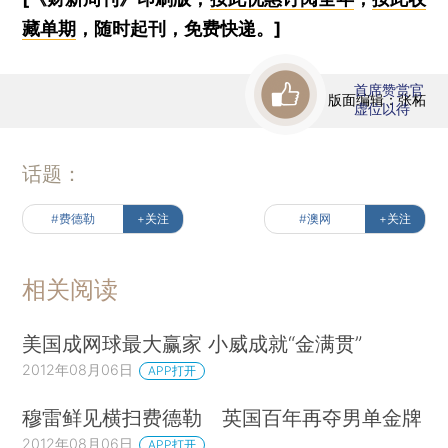
藏单期
，随时起刊，免费快递。]
首席赞赏官
版面编辑：张柘
虚位以待
话题：
#费德勒
+关注
#澳网
+关注
相关阅读
美国成网球最大赢家 小威成就“金满贯”
2012年08月06日
APP打开
穆雷鲜见横扫费德勒 英国百年再夺男单金牌
2012年08月06日
APP打开