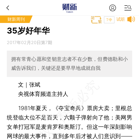
财新周刊
试听
T中
35岁好年华
2017年02月20日第7期
拥有常青心愿和坚韧意志者不在少数，但费德勒和小
威告诉我们，关键还是要早早地成就自我
文｜张斌
央视体育频道主持人
1981年夏天，《夺宝奇兵》票房大卖；里根总
统登临大位不足百天，六颗子弹射向了他；美网男
女单打冠军是麦肯罗和奥斯汀。但这一年深刻影响
网球的最大事件，直到多年后才被人们意识到——