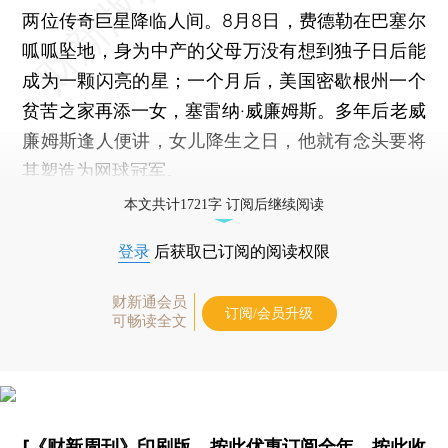
两位传奇巨星降临人间。8月8日，费德勒在巴塞尔
呱呱坠地，身为中产的父母万没有想到独子日后能
成为一颗闪亮的星；一个月后，美国密歇根州一个
贫苦之家再添一女，塞雷纳·威廉姆斯。多年后老威
廉姆斯逢人便讲，女儿降生之日，他就有念头要将
其塑造为网球冠军。
本文共计1721字 订阅后继续阅读
登录
后获取已订阅的阅读权限
财新通会员
订阅/会员升级
可畅读全文
[《财新周刊》印刷版，
按此优惠订阅全年
，
按此收