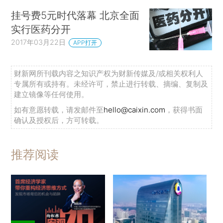
挂号费5元时代落幕 北京全面
实行医药分开
2017年03月22日
APP打开
财新网所刊载内容之知识产权为财新传媒及/或相关权利人
专属所有或持有。未经许可，禁止进行转载、摘编、复制及
建立镜像等任何使用。
如有意愿转载，请发邮件至
hello@caixin.com
，获得书面
确认及授权后，方可转载。
推荐阅读