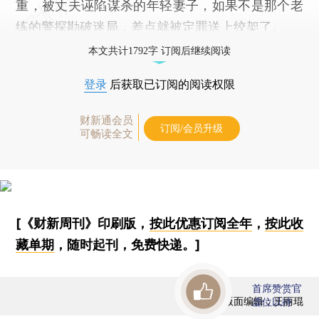
重，被丈夫诬陷谋杀的年轻妻子，如果不是那个老
练的警探勘破迷局，差点就被定罪送上绞架了。
本文共计1792字 订阅后继续阅读
登录
后获取已订阅的阅读权限
财新通会员
订阅/会员升级
可畅读全文
[《财新周刊》印刷版，
按此优惠订阅全年
，
按此收
藏单期
，随时起刊，免费快递。]
首席赞赏官
版面编辑：王丽琨
虚位以待