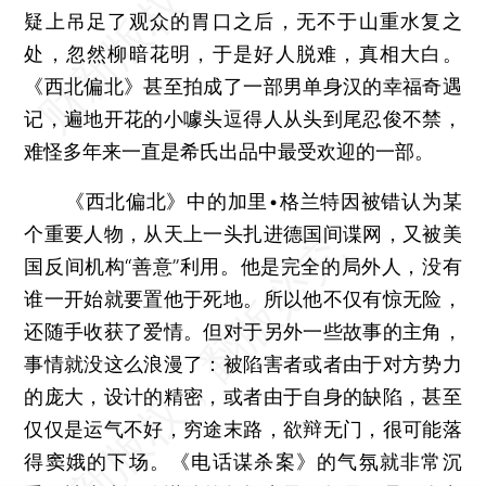
疑上吊足了观众的胃口之后，无不于山重水复之
处，忽然柳暗花明，于是好人脱难，真相大白。
《西北偏北》甚至拍成了一部男单身汉的幸福奇遇
记，遍地开花的小噱头逗得人从头到尾忍俊不禁，
难怪多年来一直是希氏出品中最受欢迎的一部。
《西北偏北》中的加里•格兰特因被错认为某
个重要人物，从天上一头扎进德国间谍网，又被美
国反间机构“善意”利用。他是完全的局外人，没有
谁一开始就要置他于死地。所以他不仅有惊无险，
还随手收获了爱情。但对于另外一些故事的主角，
事情就没这么浪漫了：被陷害者或者由于对方势力
的庞大，设计的精密，或者由于自身的缺陷，甚至
仅仅是运气不好，穷途末路，欲辩无门，很可能落
得窦娥的下场。《电话谋杀案》的气氛就非常沉