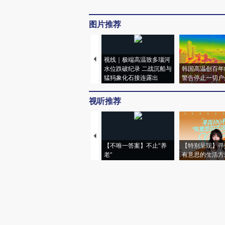
图片推荐
视线｜极端高温致多瑙河
水位跌破纪录 二战沉船与
韩国高温创百年
猛犸象化石接连露出
警告停止一切户
视听推荐
【不唯一答案】不止“养
【特别呈现】寻
老”
有意思的生活方