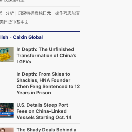
05
分析｜贝森特操盘稳日元，操作巧思能否
美日货币基本面
lish - Caixin Global
In Depth: The Unfinished
Transformation of China’s
LGFVs
In Depth: From Skies to
Shackles, HNA Founder
Chen Feng Sentenced to 12
Years in Prison
U.S. Details Steep Port
Fees on China-Linked
Vessels Starting Oct. 14
The Shady Deals Behind a