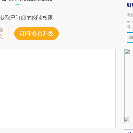
财
财
获取已订阅的阅读权限
写
引
员
订阅/会员升级
文