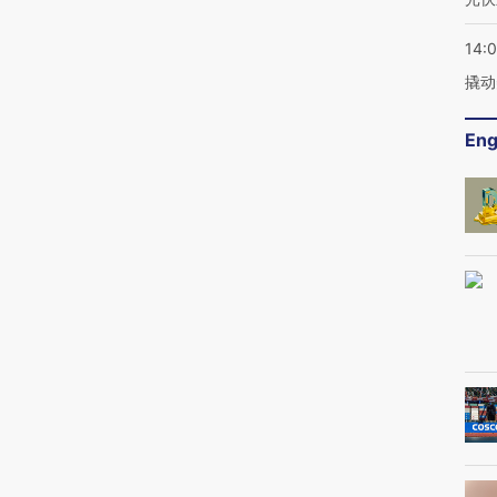
14:
撬动
Eng