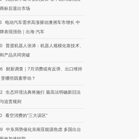
商标后退出市场
6
电动汽车需求高涨驱动澳洲车市增长 中
牌表现强劲｜出海·汽车
00
普渡机器人张涛：机器人规模化靠技术、
和产品共同突破
56
财新调查｜7月消费或有反弹、出口维持
 受哪些因素带动？
42
生态环境法典将施行 最高法明确新旧法
与追责规则
0
看空消费的“三大误区”
59
中东局势催化东南亚能源焦虑 多国出台
新政加速转型