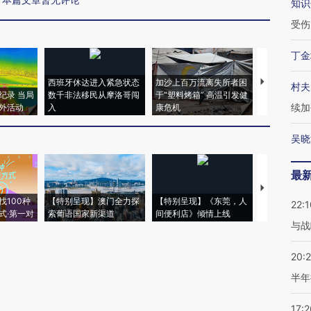
知识
受伤
丁金
西班牙休达进入紧急状态
加沙上百万流离失所者困
视线｜HYR
村夫
纪录 当局
数千非法移民从摩洛哥闯
于“塑料烤箱” 高温引发健
术：是什么
续加
外活动
入
康危机
心“花钱找虐
吴晓
最
【推广】走
找100种
【特别呈现】澳门全力探
【特别呈现】《东莞，人
会，让数智科
22:1
式·第一对
索葡语国家新渠道
间便利店》倾情上线
业
与战
20:
半年
17:2