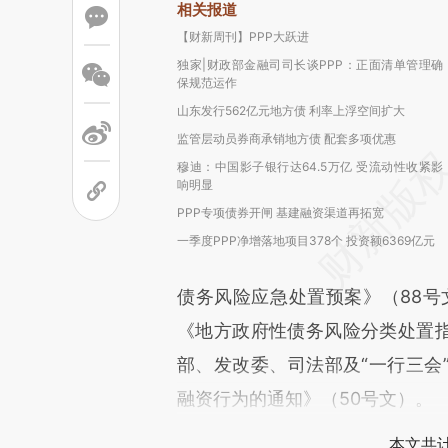
相关报道
【财新周刊】PPP大跃进
独家|财政部金融司司长谈PPP：正面清单管理确
保规范运作
山东发行562亿元地方债 利率上浮空间扩大
监管层动员券商承销地方债 配套多项优惠
穆迪：中国影子银行达64.5万亿 受流动性收紧影
响明显
PPP专项债券开闸 基建融资渠道再拓宽
一季度PPP净增落地项目378个 投资额6369亿元
债务风险应急处置预案》（88号文
《地方政府性债务风险分类处置指
部、发改委、司法部及“一行三会
融资行为的通知》（50号文）。
本文共计