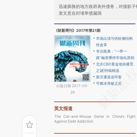
迅速膨胀的地方政府表外债务，对接影子
发文意在封堵举债漏洞
《财新周刊》2017年第21期
市场出清与供给侧结构
性改革
专访殷勇：“一带一
路”融资秉持市场化原则
北京CBD黄金地块撂荒
之谜|特稿精选
新沃通道连环套
可燃冰突破之后
出版日期 2017-05-
29
英文报道
The Cat-and-Mouse Game in China’s Fight
Against Debt Addiction