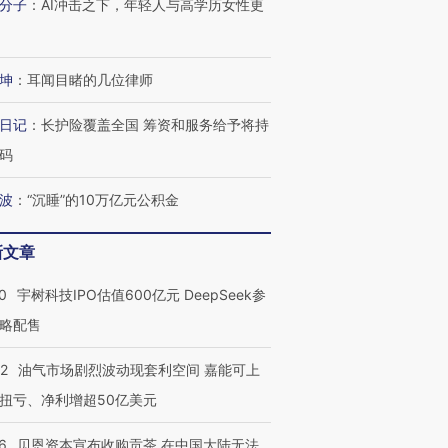
分子
：
AI冲击之下，年轻人与高学历女性更
坤
：
耳闻目睹的几位律师
OX的吸金
马航飞行员跨国走私7万
视线｜被称为“蟑螂”的印
日记
：
长护险覆盖全国 筹资和服务给予将持
让中产们甘
粒摇头丸 尿检体内含3种
度Z世代 用街头抗争将教
秘鲁纳斯
码
”？
毒品
育部长拱下台
13人遇难
波
：
“沉睡”的10万亿元公积金
新文章
进第四届链博
【商旅对话】华住集团
技“链”接产
【特别呈现】寻找100种
CFO：不靠规模取胜，华
【特别呈
0
宇树科技IPO估值600亿元 DeepSeek参
有意思的生活方式·第三对
住三大增长引擎是什么？
有意思的
略配售
22
油气市场剧烈波动现套利空间 嘉能可上
扭亏、净利增超50亿美元
6
贝恩资本宣布收购贡茶 在中国大陆无法