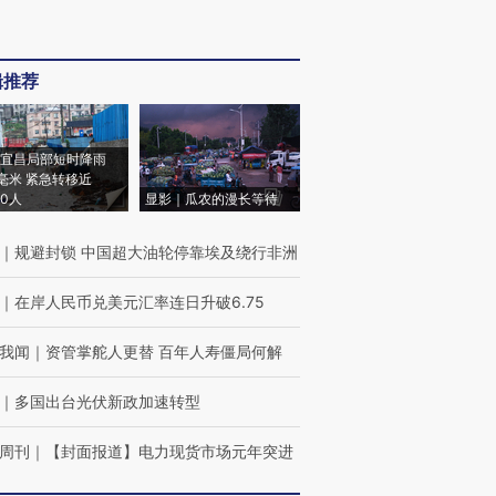
辑推荐
宜昌局部短时降雨
8毫米 紧急转移近
00人
显影｜瓜农的漫长等待
｜
规避封锁 中国超大油轮停靠埃及绕行非洲
｜
在岸人民币兑美元汇率连日升破6.75
我闻
｜
资管掌舵人更替 百年人寿僵局何解
｜
多国出台光伏新政加速转型
周刊
｜
【封面报道】电力现货市场元年突进