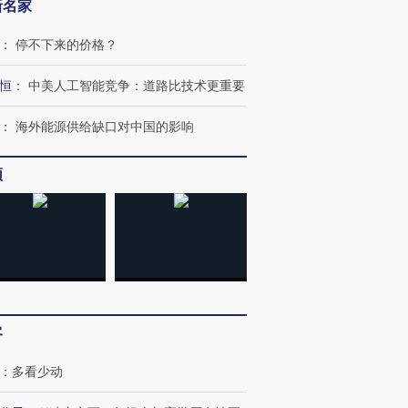
新名家
：
停不下来的价格？
恒
：
中美人工智能竞争：道路比技术更重要
：
海外能源供给缺口对中国的影响
频
客
：
多看少动