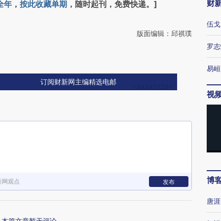
财
全年
，
按此收藏单期
，随时起刊，免费快递。]
伍戈
版面编辑：邱祺璞
罗志
易峘
订阅财新网主编精选电邮
视
博
新网观点
发布
唐涯
本篇文章暂无评论