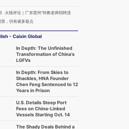
3
火线评论｜广东雷州“特教老师招聘违
很雷，仍有诸多疑点
lish - Caixin Global
In Depth: The Unfinished
Transformation of China’s
LGFVs
In Depth: From Skies to
Shackles, HNA Founder
Chen Feng Sentenced to 12
Years in Prison
U.S. Details Steep Port
Fees on China-Linked
Vessels Starting Oct. 14
The Shady Deals Behind a