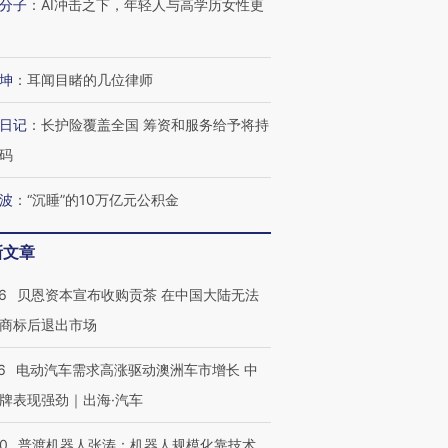
分子
：
AI冲击之下，年轻人与高学历女性更
坤
：
耳闻目睹的几位律师
日记
：
长护险覆盖全国 筹资和服务给予将持
码
波
：
“沉睡”的10万亿元公积金
新文章
6
贝恩资本宣布收购贡茶 在中国大陆无法
商标后退出市场
跨国走私7万
视线｜HYROX的吸金
视线｜被
检体内含3种
术：是什么让中产们甘
泽连斯基密集出访美英 索
度Z世代
6
电动汽车需求高涨驱动澳洲车市增长 中
心“花钱找虐”？
要防空导弹“救急”
育部长拱
牌表现强劲｜出海·汽车
00
普渡机器人张涛：机器人规模化靠技术、