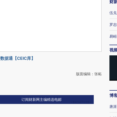
财
伍戈
罗志
易峘
视
数据通【CEIC库】
版面编辑：张柘
博
订阅财新网主编精选电邮
唐涯