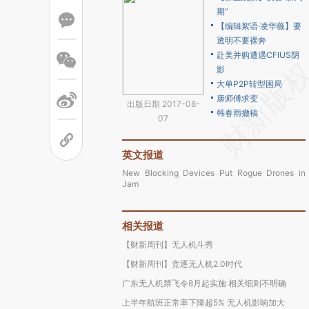
期”
【编辑絮语·凌华薇】要
透明不要裸奔
赴美并购遭遇CFIUS阴
影
大单P2P转型困局
康师傅求变
出版日期 2017-08-
韩春雨撤稿
07
英文报道
New Blocking Devices Put Rogue Drones in
Jam
相关报道
【财新周刊】无人机斗秀
【财新周刊】竞逐无人机2.0时代
广东无人机禁飞令8月起实施 相关细则不明确
上半年航班正常率下降超5% 无人机影响加大