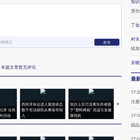
知识
受伤
丁金
村夫
新网观点
发布
续加
吴晓
本篇文章暂无评论
最
17:2
注册
西班牙休达进入紧急状态
加沙上百万流离失所者困
马航飞行员
纪录 当局
数千非法移民从摩洛哥闯
于“塑料烤箱” 高温引发健
粒摇头丸 尿
17:1
外活动
入
康危机
毒品
国品
17: