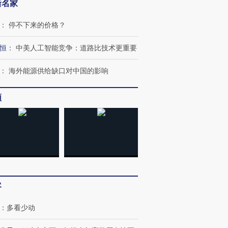
新名家
：
停不下来的价格？
恒
：
中美人工智能竞争：道路比技术更重要
：
海外能源供给缺口对中国的影响
频
客
：
多看少动