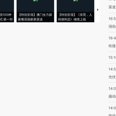
渠道
【推广】走
找100种
【特别呈现】澳门全力探
【特别呈现】《东莞，人
会，让数智科
16:
式·第一对
索葡语国家新渠道
间便利店》倾情上线
业
强劲
16:
衔接
15:1
14:
光伏
14:
撬动
14:0
路径