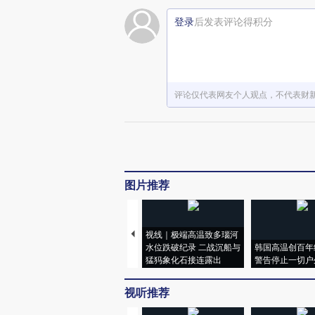
登录
后发表评论得积分
评论仅代表网友个人观点，不代表财
图片推荐
视线｜极端高温致多瑙河
水位跌破纪录 二战沉船与
韩国高温创百年
猛犸象化石接连露出
警告停止一切户
视听推荐