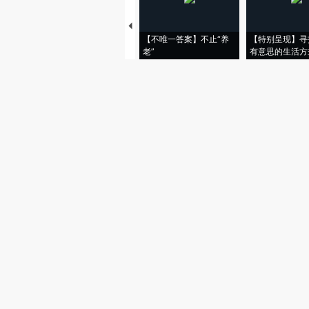
【不唯一答案】不止“养
【特别呈现】寻
老”
有意思的生活方