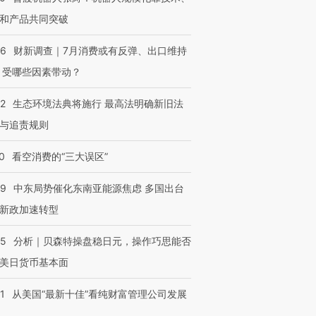
和产品共同突破
进第四届链博
【商旅对话】华住集团
技“链”接产
【特别呈现】寻找100种
CFO：不靠规模取胜，华
【特别呈
56
财新调查｜7月消费或有反弹、出口维持
有意思的生活方式·第三对
住三大增长引擎是什么？
有意思的
 受哪些因素带动？
42
生态环境法典将施行 最高法明确新旧法
与追责规则
0
看空消费的“三大误区”
59
中东局势催化东南亚能源焦虑 多国出台
新政加速转型
05
分析｜贝森特操盘稳日元，操作巧思能否
美日货币基本面
1
从美国“最新十佳”看纯财富管理公司发展