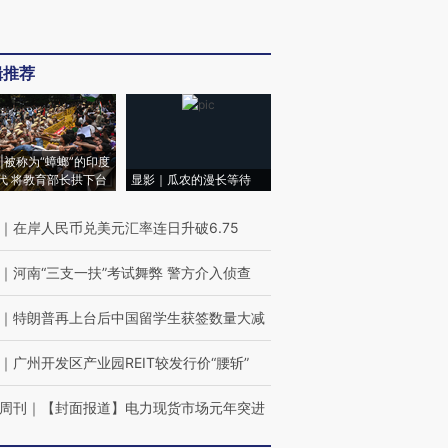
辑推荐
|被称为“蟑螂”的印度
代 将教育部长拱下台
显影｜瓜农的漫长等待
｜
在岸人民币兑美元汇率连日升破6.75
｜
河南“三支一扶”考试舞弊 警方介入侦查
｜
特朗普再上台后中国留学生获签数量大减
｜
广州开发区产业园REIT较发行价“腰斩”
周刊
｜
【封面报道】电力现货市场元年突进