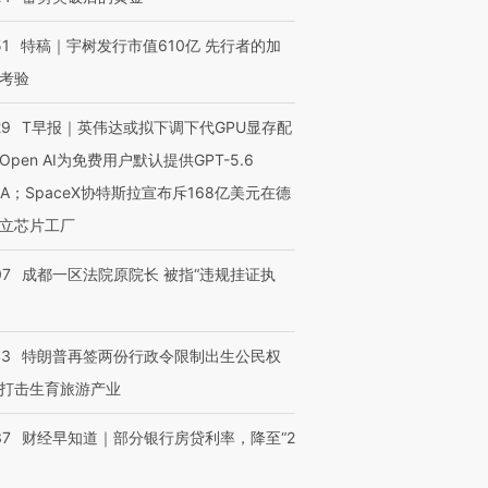
有意思的生活方式·第三对
住三大增长引擎是什么？
有意思的
51
特稿｜宇树发行市值610亿 先行者的加
考验
29
T早报｜英伟达或拟下调下代GPU显存配
Open AI为免费用户默认提供GPT-5.6
NA；SpaceX协特斯拉宣布斥168亿美元在德
立芯片工厂
07
成都一区法院原院长 被指“违规挂证执
43
特朗普再签两份行政令限制出生公民权
打击生育旅游产业
37
财经早知道｜部分银行房贷利率，降至“2