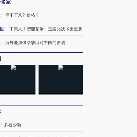
新名家
：
停不下来的价格？
恒
：
中美人工智能竞争：道路比技术更重要
：
海外能源供给缺口对中国的影响
频
客
：
多看少动