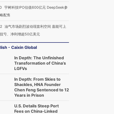
0
宇树科技IPO估值600亿元 DeepSeek参
略配售
22
油气市场剧烈波动现套利空间 嘉能可上
扭亏、净利增超50亿美元
lish - Caixin Global
In Depth: The Unfinished
Transformation of China’s
LGFVs
In Depth: From Skies to
Shackles, HNA Founder
Chen Feng Sentenced to 12
Years in Prison
U.S. Details Steep Port
Fees on China-Linked