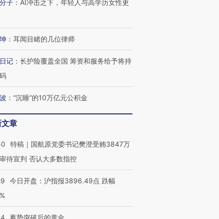
分子
：
AI冲击之下，年轻人与高学历女性更
坤
：
耳闻目睹的几位律师
日记
：
长护险覆盖全国 筹资和服务给予将持
码
波
：
“沉睡”的10万亿元公积金
新文章
OX的吸金
马航飞行员跨国走私7万
视线｜被称为“蟑螂”的印
让中产们甘
粒摇头丸 尿检体内含3种
度Z世代 用街头抗争将教
秘鲁纳斯
50
特稿｜国航原党委书记樊澄受贿3847万
”？
毒品
育部长拱下台
13人遇难
审待宣判 否认大多数指控
29
今日开盘：沪指报3896.49点 跌幅
0%
进第四届链博
【商旅对话】华住集团
技“链”接产
24
蓄势突破后的黄金
【特别呈现】寻找100种
CFO：不靠规模取胜，华
【特别呈