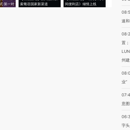
式·第一对
索葡语国家新渠道
间便利店》倾情上线
业
08:
速和
08:
置；
LU
州建
08:
业”
07:
意图
06:
字头