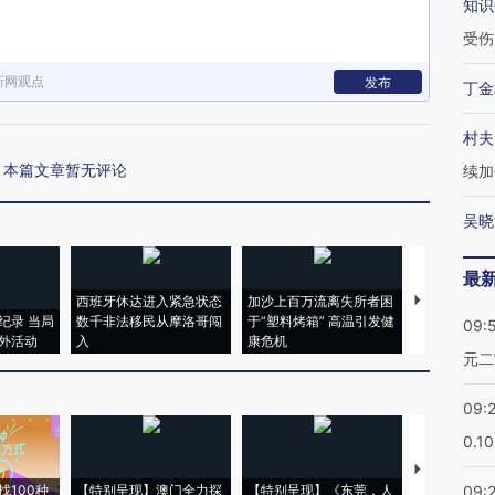
知识
受伤
新网观点
发布
丁金
村夫
本篇文章暂无评论
续加
吴晓
最
西班牙休达进入紧急状态
加沙上百万流离失所者困
视线｜HYR
纪录 当局
数千非法移民从摩洛哥闯
于“塑料烤箱” 高温引发健
术：是什么
09:
外活动
入
康危机
心“花钱找虐
元二
09:
0.1
【推广】走
找100种
【特别呈现】澳门全力探
【特别呈现】《东莞，人
会，让数智科
09: