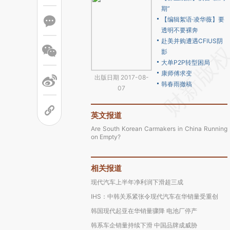
期”
【编辑絮语·凌华薇】要
透明不要裸奔
赴美并购遭遇CFIUS阴
影
大单P2P转型困局
康师傅求变
出版日期 2017-08-
韩春雨撤稿
07
英文报道
Are South Korean Carmakers in China Running
on Empty?
相关报道
现代汽车上半年净利润下滑超三成
IHS：中韩关系紧张令现代汽车在华销量受重创
韩国现代起亚在华销量骤降 电池厂停产
韩系车企销量持续下滑 中国品牌成威胁