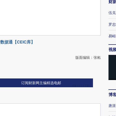
财
伍戈
罗志
易峘
数据通【CEIC库】
视
版面编辑：张柘
订阅财新网主编精选电邮
博
唐涯