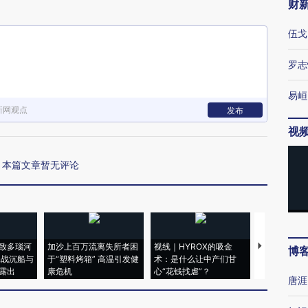
财
伍戈
罗志
易峘
新网观点
发布
视
本篇文章暂无评论
致多瑙河
加沙上百万流离失所者困
视线｜HYROX的吸金
马航飞行员
博
二战沉船与
于“塑料烤箱” 高温引发健
术：是什么让中产们甘
粒摇头丸 尿
露出
康危机
心“花钱找虐”？
毒品
唐涯