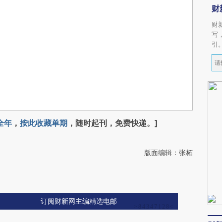
财
财
写
引
全年
，
按此收藏单期
，随时起刊，免费快递。]
版面编辑：张柘
订阅财新网主编精选电邮