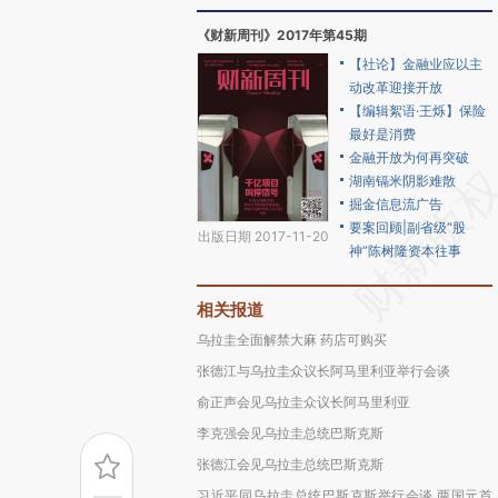
《财新周刊》2017年第45期
【社论】金融业应以主
动改革迎接开放
【编辑絮语·王烁】保险
最好是消费
金融开放为何再突破
湖南镉米阴影难散
掘金信息流广告
要案回顾|副省级“股
出版日期 2017-11-20
神”陈树隆资本往事
相关报道
乌拉圭全面解禁大麻 药店可购买
张德江与乌拉圭众议长阿马里利亚举行会谈
俞正声会见乌拉圭众议长阿马里利亚
李克强会见乌拉圭总统巴斯克斯
张德江会见乌拉圭总统巴斯克斯
习近平同乌拉圭总统巴斯克斯举行会谈 两国元首