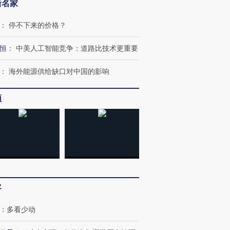
新名家
：
停不下来的价格？
恒
：
中美人工智能竞争：道路比技术更重要
：
海外能源供给缺口对中国的影响
频
跨国走私7万
视线｜被称为“蟑螂”的印
视线｜“入侵”还是“人道危
客
检体内含3种
度Z世代 用街头抗争将教
机”？难民潮撕裂西班牙
秘鲁纳斯
育部长拱下台
飞地休达
13人遇难
：
多看少动