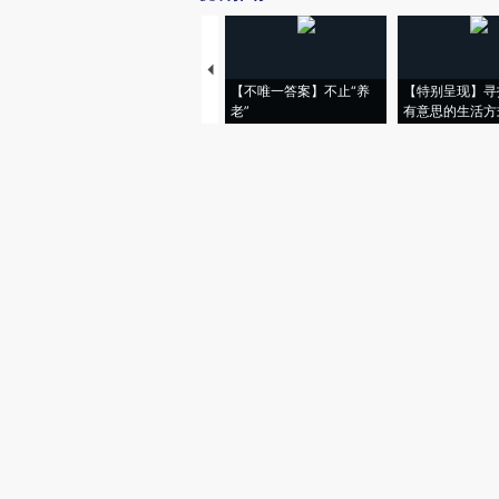
【不唯一答案】不止“养
【特别呈现】寻
老”
有意思的生活方