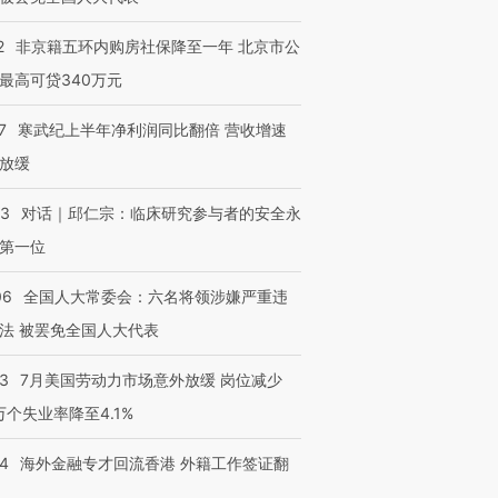
2
非京籍五环内购房社保降至一年 北京市公
最高可贷340万元
7
寒武纪上半年净利润同比翻倍 营收增速
放缓
53
对话｜邱仁宗：临床研究参与者的安全永
第一位
06
全国人大常委会：六名将领涉嫌严重违
法 被罢免全国人大代表
43
7月美国劳动力市场意外放缓 岗位减少
3万个失业率降至4.1%
14
海外金融专才回流香港 外籍工作签证翻