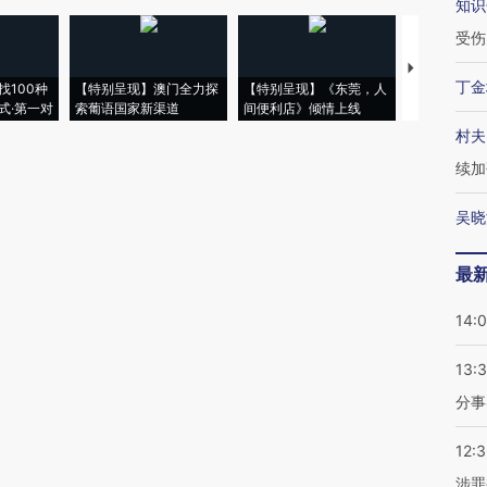
知识
受伤
【推广】走
丁金
找100种
【特别呈现】澳门全力探
【特别呈现】《东莞，人
会，让数智科
式·第一对
索葡语国家新渠道
间便利店》倾情上线
业
村夫
续加
吴晓
最
14:
13:
分事
12:
涉罪