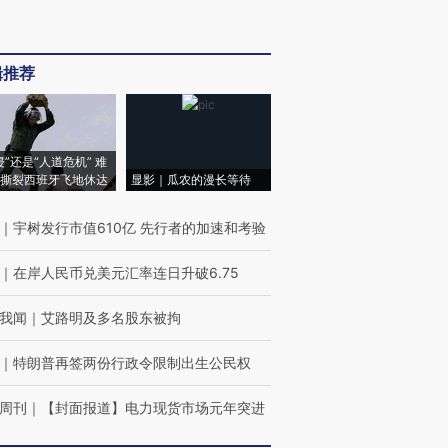
辑推荐
侵”还是“人道危机” 难
撕裂西班牙飞地休达
显影｜瓜农的漫长等待
｜
宇树发行市值610亿 先行者的加速和考验
｜
在岸人民币兑美元汇率连日升破6.75
我闻
｜
艾路明及多名股东被拘
｜
特朗普再签两份行政令限制出生公民权
周刊
｜
【封面报道】电力现货市场元年突进