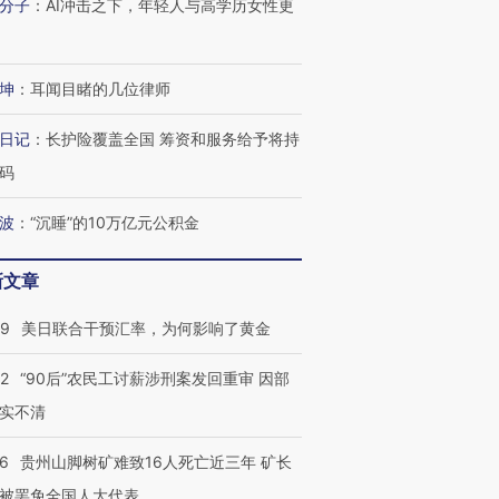
分子
：
AI冲击之下，年轻人与高学历女性更
进第四届链博
【商旅对话】华住集团
坤
：
耳闻目睹的几位律师
技“链”接产
【特别呈现】寻找100种
CFO：不靠规模取胜，华
【特别呈
有意思的生活方式·第三对
住三大增长引擎是什么？
有意思的
日记
：
长护险覆盖全国 筹资和服务给予将持
码
波
：
“沉睡”的10万亿元公积金
新文章
09
美日联合干预汇率，为何影响了黄金
32
“90后”农民工讨薪涉刑案发回重审 因部
实不清
36
贵州山脚树矿难致16人死亡近三年 矿长
被罢免全国人大代表