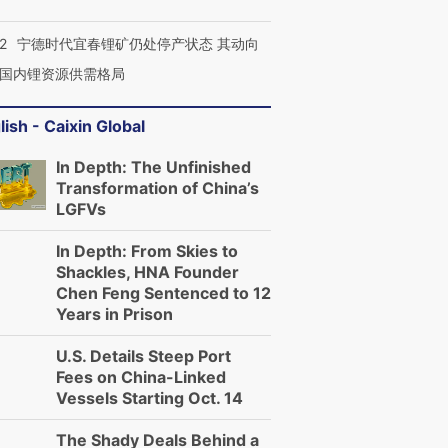
2
宁德时代宜春锂矿仍处停产状态 其动向
国内锂资源供需格局
lish - Caixin Global
In Depth: The Unfinished
Transformation of China’s
LGFVs
In Depth: From Skies to
Shackles, HNA Founder
Chen Feng Sentenced to 12
Years in Prison
U.S. Details Steep Port
Fees on China-Linked
Vessels Starting Oct. 14
The Shady Deals Behind a