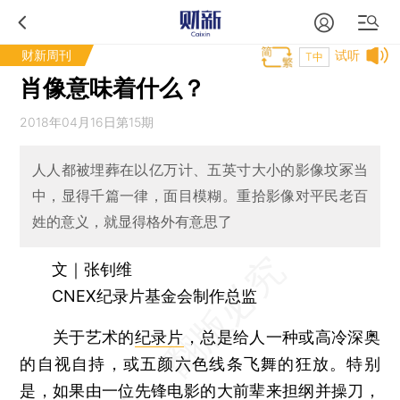
财新周刊
试听
T中
肖像意味着什么？
2018年04月16日第15期
人人都被埋葬在以亿万计、五英寸大小的影像坟冢当
中，显得千篇一律，面目模糊。重拾影像对平民老百
姓的意义，就显得格外有意思了
文｜张钊维
CNEX纪录片基金会制作总监
关于艺术的
纪录片
，总是给人一种或高冷深奥
的自视自持，或五颜六色线条飞舞的狂放。特别
是，如果由一位先锋电影的大前辈来担纲并操刀，