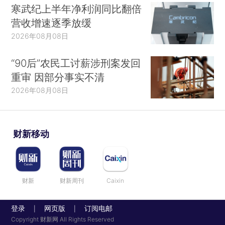
寒武纪上半年净利润同比翻倍
营收增速逐季放缓
2026年08月08日
“90后”农民工讨薪涉刑案发回
重审 因部分事实不清
2026年08月08日
财新移动
财新
财新周刊
Caixin
登录
网页版
订阅电邮
|
|
Copyright 财新网 All Rights Reserved