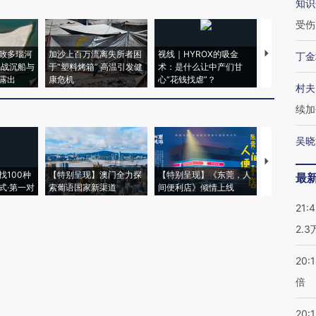
知识
受伤
致多瑙河
加沙上百万流离失所者困
视线｜HYROX的吸金
马航飞行员
丁金
二战沉船与
于“塑料烤箱” 高温引发健
术：是什么让中产们甘
粒摇头丸 尿
露出
康危机
心“花钱找虐”？
毒品
村夫
续加
吴晓
【推广】走
找100种
【特别呈现】澳门全力探
【特别呈现】《东莞，人
会，让数智科
最
式·第一对
索葡语国家新渠道
间便利店》倾情上线
业
21:
2.
20:
倍
20:1