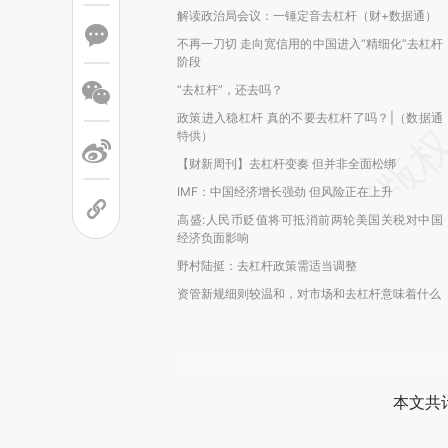
解读政治局会议：一锤定音去杠杆（财+数据通）
不再一刀切 走向宽信用的中国进入“精细化”去杠杆
阶段
“去杠杆”，还去吗？
政策进入稳杠杆 真的不要去杠杆了吗？|（数据通
特供）
【财新周刊】去杠杆变奏 但并非全面松绑
IMF：中国经济增长强劲 但风险正在上升
高盛:人民币贬值将可抵消前两轮美国关税对中国
经济负面影响
野村陆挺：去杠杆政策需适当调整
资管新规细则较温和，对市场和去杠杆意味着什么
本文共计