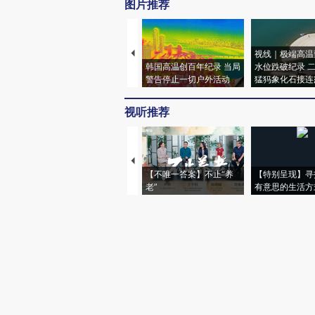
图片推荐
视线｜极端高温
韩国高温创百年纪录 当局
水位跌破纪录 
警告停止一切户外活动
猛犸象化石接连
视听推荐
【不唯一答案】不止“养
【特别呈现】寻
老”
有意思的生活方