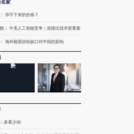
新名家
：
停不下来的价格？
恒
：
中美人工智能竞争：道路比技术更重要
：
海外能源供给缺口对中国的影响
频
客
：
多看少动