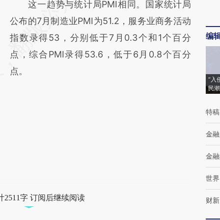
这一趋势与统计局PMI相同。国家统计局
公布的7月制造业PMI为51.2，服务业商务活动
编
指数录得53，分别低于7月0.3个和1个百分
点，综合PMI录得53.6，低于6月0.8个百分
点。
“入
民潮
特稿
金融
金融
世界
2511字 订阅后继续阅读
财新