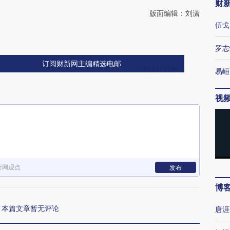
财
版面编辑：刘潇
伍戈
罗志
订阅财新网主编精选电邮
易峘
视
新网观点
发布
博
本篇文章暂无评论
唐涯