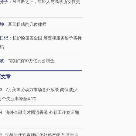
分子
：
AI冲击之下，年轻人与高学历女性更
跨国走私7万
视线｜被称为“蟑螂”的印
视线｜“入侵”还是“人道危
坤
：
耳闻目睹的几位律师
检体内含3种
度Z世代 用街头抗争将教
机”？难民潮撕裂西班牙
秘鲁纳斯
育部长拱下台
飞地休达
13人遇难
日记
：
长护险覆盖全国 筹资和服务给予将持
码
波
：
“沉睡”的10万亿元公积金
进第四届链博
【商旅对话】华住集团
技“链”接产
【特别呈现】寻找100种
CFO：不靠规模取胜，华
【特别呈
新文章
有意思的生活方式·第三对
住三大增长引擎是什么？
有意思的
43
7月美国劳动力市场意外放缓 岗位减少
3万个失业率降至4.1%
14
海外金融专才回流香港 外籍工作签证翻
2
宁德时代宜春锂矿仍处停产状态 其动向