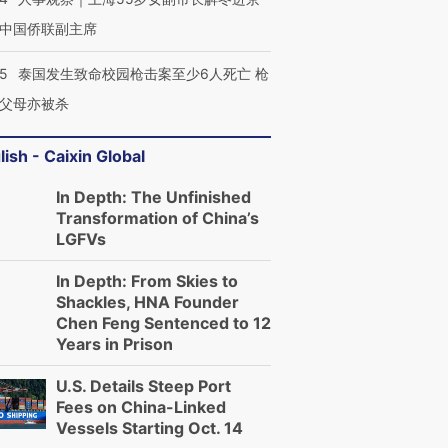
中国侨联副主席
45
泰国发生致命校园枪击案至少6人死亡 枪
父母亦被杀
lish - Caixin Global
In Depth: The Unfinished
Transformation of China’s
LGFVs
In Depth: From Skies to
Shackles, HNA Founder
Chen Feng Sentenced to 12
Years in Prison
U.S. Details Steep Port
Fees on China-Linked
Vessels Starting Oct. 14