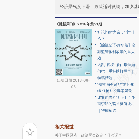
经济景气度下滑，政策适时微调，加快基
《财新周刊》2018年第31期
社论|“稳”之余，“变”什
么？
【编辑絮语·凌华薇】金
融监管体制改革的重头
戏
内乱“篡权” 委内瑞拉如
何把一手好牌打烂？｜
特稿精选
出版日期 2018-08-
法院“留有余地”两判死
06
缓 任艳红投毒案疑云
比亚迪离奇“广告门” 多
面李娟的骗术缘何成功
｜特稿精选
相关报道
关于中国经济，政治局会议定了什么调？