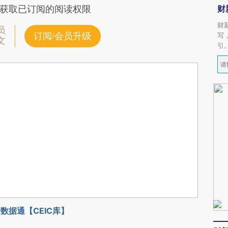
财
获取已订阅的阅读权限
财
员
订阅/会员升级
写
文
引
数据通【CEIC库】