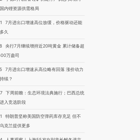
国内锂资源供需格局
1
7月进出口增速高位放缓，价格驱动还能
多久
8
央行7月继续增持近20吨黄金 累计储备超
600万盎司
5
7月进出口增速从高位略有回落 涨价动力
持续？
07
下周前瞻：生态环境法典施行；巴西总统
进入竞选阶段
1
特朗普坚称美国防空弹药库存充足 但不
乌克兰提供更多
24
人事观察｜上海55岁女副市长解冬进京