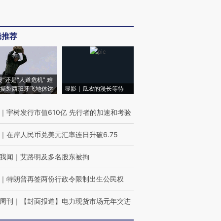
辑推荐
侵”还是“人道危机” 难
撕裂西班牙飞地休达
显影｜瓜农的漫长等待
｜
宇树发行市值610亿 先行者的加速和考验
｜
在岸人民币兑美元汇率连日升破6.75
我闻
｜
艾路明及多名股东被拘
｜
特朗普再签两份行政令限制出生公民权
周刊
｜
【封面报道】电力现货市场元年突进