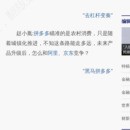
“
去杠杆变奏
”
编
赵小胤:
拼多多
瞄准的是农村消费，只是随
着城镇化推进，不知这条路能走多远，未来产
“入
品升级后，怎么和
阿里
、
京东
竞争？
民潮
特稿
“
黑马拼多多
”
金融
金融
世界
财新