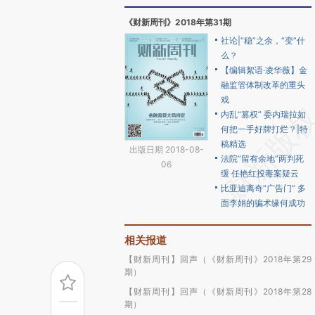
《财新周刊》2018年第31期
社论|“稳”之余，“变”什
么？
【编辑絮语·凌华薇】金
融监管体制改革的重头
戏
内乱“篡权” 委内瑞拉如
何把一手好牌打烂？|特
稿精选
出版日期 2018-08-
法院“留有余地”两判死
06
缓 任艳红投毒案疑云
比亚迪离奇“广告门” 多
面李娟的骗术缘何成功
相关报道
【财新周刊】回声（《财新周刊》2018年第29
期）
【财新周刊】回声（《财新周刊》2018年第28
期）