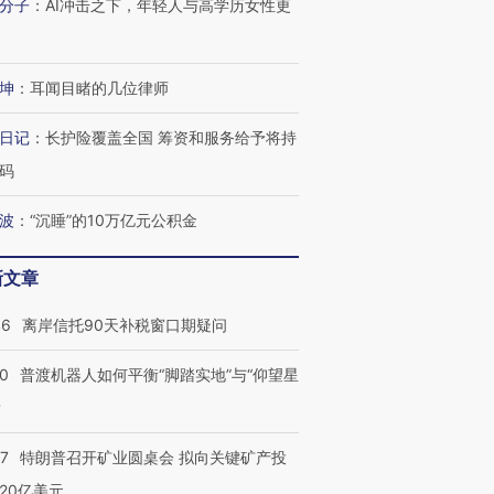
分子
：
AI冲击之下，年轻人与高学历女性更
坤
：
耳闻目睹的几位律师
日记
：
长护险覆盖全国 筹资和服务给予将持
跨国走私7万
视线｜被称为“蟑螂”的印
视线｜“入侵”还是“人道危
检体内含3种
码
度Z世代 用街头抗争将教
机”？难民潮撕裂西班牙
秘鲁纳斯
育部长拱下台
飞地休达
13人遇难
波
：
“沉睡”的10万亿元公积金
新文章
进第四届链博
【商旅对话】华住集团
46
离岸信托90天补税窗口期疑问
技“链”接产
【特别呈现】寻找100种
CFO：不靠规模取胜，华
【特别呈
有意思的生活方式·第三对
住三大增长引擎是什么？
有意思的
00
普渡机器人如何平衡“脚踏实地”与“仰望星
？
57
特朗普召开矿业圆桌会 拟向关键矿产投
20亿美元