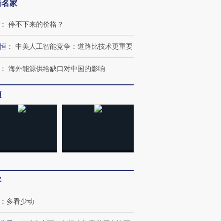
新名家
：
停不下来的价格？
恒
：
中美人工智能竞争：道路比技术更重要
：
海外能源供给缺口对中国的影响
频
客
：
多看少动