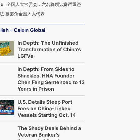
06
全国人大常委会：六名将领涉嫌严重违
法 被罢免全国人大代表
lish - Caixin Global
In Depth: The Unfinished
Transformation of China’s
LGFVs
In Depth: From Skies to
Shackles, HNA Founder
Chen Feng Sentenced to 12
Years in Prison
U.S. Details Steep Port
Fees on China-Linked
Vessels Starting Oct. 14
The Shady Deals Behind a
Veteran Banker’s