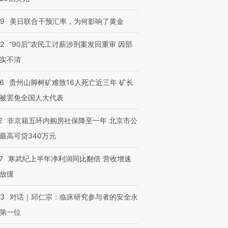
09
美日联合干预汇率，为何影响了黄金
32
“90后”农民工讨薪涉刑案发回重审 因部
实不清
36
贵州山脚树矿难致16人死亡近三年 矿长
被罢免全国人大代表
2
非京籍五环内购房社保降至一年 北京市公
最高可贷340万元
7
寒武纪上半年净利润同比翻倍 营收增速
放缓
53
对话｜邱仁宗：临床研究参与者的安全永
第一位