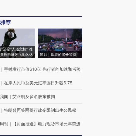
辑推荐
侵”还是“人道危机” 难
撕裂西班牙飞地休达
显影｜瓜农的漫长等待
｜
宇树发行市值610亿 先行者的加速和考验
｜
在岸人民币兑美元汇率连日升破6.75
我闻
｜
艾路明及多名股东被拘
｜
特朗普再签两份行政令限制出生公民权
周刊
｜
【封面报道】电力现货市场元年突进