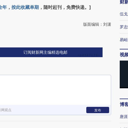
财
全年
，
按此收藏单期
，随时起刊，免费快递。]
伍戈
版面编辑：刘潇
罗志
易峘
订阅财新网主编精选电邮
视
博
新网观点
发布
唐涯