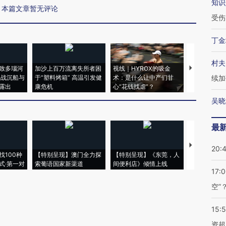
知识
本篇文章暂无评论
受伤
丁金
村夫
致多瑙河
加沙上百万流离失所者困
视线｜HYROX的吸金
马航飞行员
二战沉船与
于“塑料烤箱” 高温引发健
术：是什么让中产们甘
粒摇头丸 尿
续加
露出
康危机
心“花钱找虐”？
毒品
吴晓
最
【推广】走
20:
找100种
【特别呈现】澳门全力探
【特别呈现】《东莞，人
会，让数智科
式·第一对
索葡语国家新渠道
间便利店》倾情上线
业
17:
空”
15:
资超