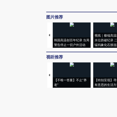
图片推荐
视线｜极端高温
韩国高温创百年纪录 当局
水位跌破纪录 
警告停止一切户外活动
猛犸象化石接连
视听推荐
【不唯一答案】不止“养
【特别呈现】寻
老”
有意思的生活方