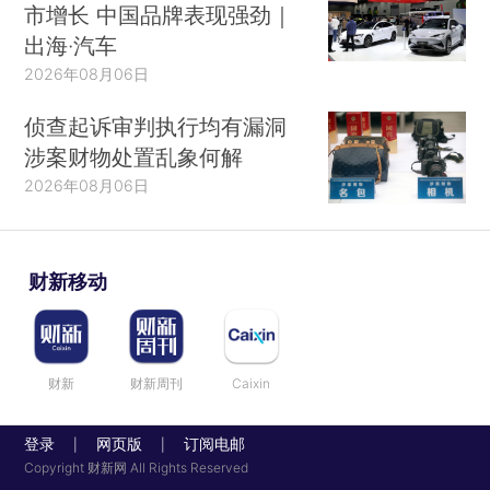
市增长 中国品牌表现强劲｜
出海·汽车
2026年08月06日
侦查起诉审判执行均有漏洞
涉案财物处置乱象何解
2026年08月06日
财新移动
财新
财新周刊
Caixin
登录
网页版
订阅电邮
|
|
Copyright 财新网 All Rights Reserved