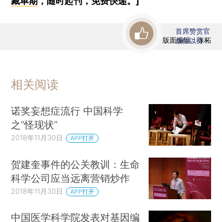
藏单期
，随时起刊，免费快递。]
首席赞赏官
版面编辑：张柘
虚位以待
相关阅读
诺奖妄想症流行 中国科学
之“怪现状”
2018年11月30日
APP打开
贺建奎事件的公关教训：生命
科学公司应当远离营销炒作
2018年11月30日
APP打开
中国医学科学院发表对基因编