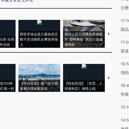
注册
17:1
国品
西班牙休达进入紧急状态
加沙上百万流离失所者困
视线｜HYR
纪录 当局
数千非法移民从摩洛哥闯
于“塑料烤箱” 高温引发健
术：是什么
17:
外活动
入
康危机
心“花钱找虐
渠道
16:
强劲
【推广】走
找100种
【特别呈现】澳门全力探
【特别呈现】《东莞，人
会，让数智科
16:
式·第一对
索葡语国家新渠道
间便利店》倾情上线
业
衔接
15:1
14:
光伏