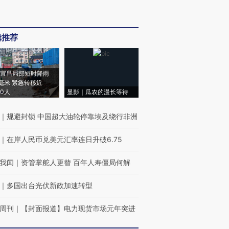
辑推荐
宜昌局部短时降雨
8毫米 紧急转移近
00人
显影｜瓜农的漫长等待
｜
规避封锁 中国超大油轮停靠埃及绕行非洲
｜
在岸人民币兑美元汇率连日升破6.75
我闻
｜
资管掌舵人更替 百年人寿僵局何解
｜
多国出台光伏新政加速转型
周刊
｜
【封面报道】电力现货市场元年突进