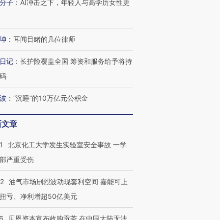
分子
：
AI冲击之下，年轻人与高学历女性更
坤
：
耳闻目睹的几位律师
日记
：
长护险覆盖全国 筹资和服务给予将持
码
波
：
“沉睡”的10万亿元公积金
新文章
1
北京化工大学发生实验室安全事故 一学
部严重受伤
22
油气市场剧烈波动现套利空间 嘉能可上
扭亏、净利增超50亿美元
6
贝恩资本宣布收购贡茶 在中国大陆无法