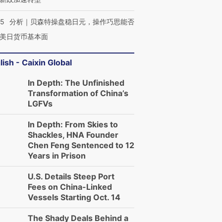
05
分析｜贝森特操盘稳日元，操作巧思能否
美日货币基本面
lish - Caixin Global
In Depth: The Unfinished
Transformation of China’s
LGFVs
In Depth: From Skies to
Shackles, HNA Founder
Chen Feng Sentenced to 12
Years in Prison
U.S. Details Steep Port
Fees on China-Linked
Vessels Starting Oct. 14
The Shady Deals Behind a