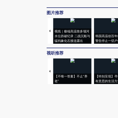
图片推荐
视线｜极端高温致多瑙河
水位跌破纪录 二战沉船与
韩国高温创百年
猛犸象化石接连露出
警告停止一切户
视听推荐
【不唯一答案】不止“养
【特别呈现】寻
老”
有意思的生活方