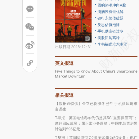
回购热潮冲向A股
滴滴没有最优解
银行永续债破题
反思估值泡沫
手机供应链过冬
美股回购高峰
李书福瞄准东南亚
出版日期 2018-12-31
英文报道
Five Things to Know About China’s Smartphone
Market Downturn
相关报道
【数据通特供】金立已倒凛冬已至 手机供应链求
变谋生
T早报丨英国电信称华为仍是其5G“重要供应商”；
摩拜回应裁员：属正常业务调整；中国电影票房累
计达到595亿元
T早报丨英国运营商O2将测试华为5G设备；电广