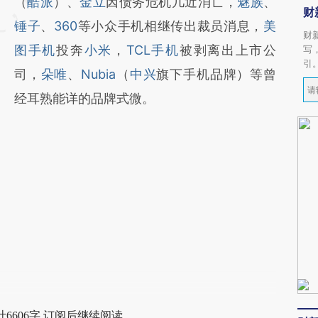
（
酷派
）、
金立
因债务危机几近消亡，
魅族
、
财
锤子
、
360
等小众手机相继传出裁员消息，
美
财
图手机
投奔
小米
，
TCL手机
被剥离出上市公
写
引
司，
朵唯
、
Nubia
（
中兴
旗下手机品牌）等曾
经耳熟能详的品牌式微。
6606字 订阅后继续阅读