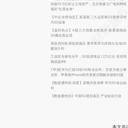
传媒10.5亿转让土地资产；北京将建立广电和网络
视听“红黑名单”
【中企全球动态】英国第二大运营商O2将测试华
为5G设备
【盘间热点】A股三大指数全线低开 权重股领跌
5G概念股走强
美政府向欧洲各国施压 要求将华为排除出当地5G
建设行列
工信部专家韦乐平：5G投资将达1.2万亿元 投资周
期或超8年
T早报|华为已获25份5G商业合同；百度升级云事
业部；苹果推iPhone软件更新试图解决侵权问题
【数据通特供·深度】孟晚舟获保释 华为5G命运如
何
【数据通特供】中国5G规划落定 产业链在行动
本文共计