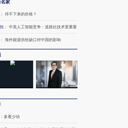
新名家
：
停不下来的价格？
恒
：
中美人工智能竞争：道路比技术更重要
：
海外能源供给缺口对中国的影响
频
客
：
多看少动