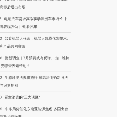
商标后退出市场
6
电动汽车需求高涨驱动澳洲车市增长 中
牌表现强劲｜出海·汽车
OX的吸金
马航飞行员跨国走私7万
视线｜被称为“蟑螂”的印
让中产们甘
粒摇头丸 尿检体内含3种
度Z世代 用街头抗争将教
秘鲁纳斯
00
普渡机器人张涛：机器人规模化靠技术、
”？
毒品
育部长拱下台
13人遇难
和产品共同突破
56
财新调查｜7月消费或有反弹、出口维持
 受哪些因素带动？
进第四届链博
【商旅对话】华住集团
技“链”接产
【特别呈现】寻找100种
CFO：不靠规模取胜，华
【特别呈
42
生态环境法典将施行 最高法明确新旧法
有意思的生活方式·第三对
住三大增长引擎是什么？
有意思的
与追责规则
0
看空消费的“三大误区”
59
中东局势催化东南亚能源焦虑 多国出台
新政加速转型