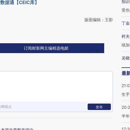
知识
数据通【CEIC库】
受伤
版面编辑：王影
丁金
村夫
续加
订阅财新网主编精选电邮
吴晓
最
21:0
生手
新网观点
发布
20:
半年
17:2
本篇文章暂无评论