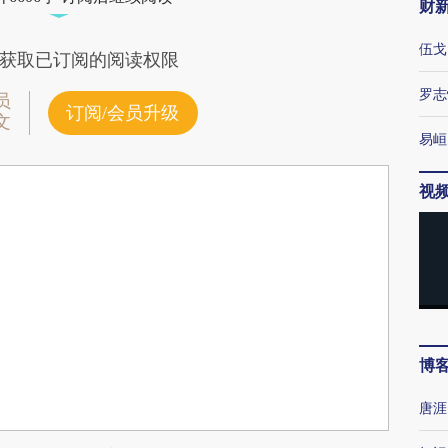
财
伍戈
获取已订阅的阅读权限
罗志
员
订阅/会员升级
文
易峘
视
博
唐涯