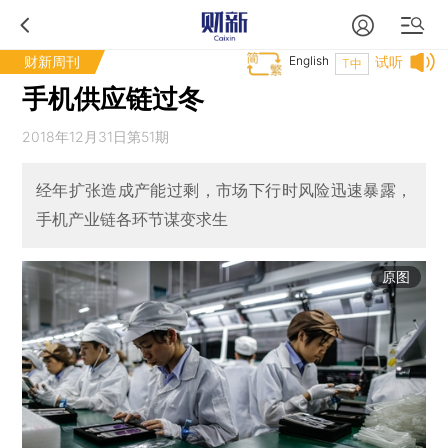
财新周刊
English
试听
T中
手机供应链过冬
2018年12月31日第51期
经年扩张造成产能过剩，市场下行时风险迅速暴露，
手机产业链各环节谋变求生
原图