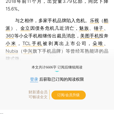
2018年前11个月，出货量3.79亿部，同比下降
15.6%。
与之相伴，多家手机品牌陷入危机。
乐视
（
酷
派
）、
金立
因债务危机几近消亡，
魅族
、
锤子
、
360
等小众手机相继传出裁员消息，
美图手机
投奔
小米
，
TCL手机
被剥离出上市公司，
朵唯
、
Nubia
（
中兴
旗下手机品牌）等曾经耳熟能详的品
牌式微。
本文共计6606字 订阅后继续阅读
登录
后获取已订阅的阅读权限
财新通会员
订阅/会员升级
可畅读全文