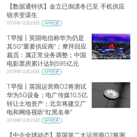
【数据通特供】金立已倒凛冬已至 手机供应
链求变谋生
2018年12月29日
APP打开
T早报丨英国电信称华为仍是
其5G“重要供应商”；摩拜回应
裁员：属正常业务调整；中国
电影票房累计达到595亿元
2018年12月26日
APP打开
T早报丨英国运营商O2将测试
华为5G设备；电广传媒10.5亿
转让土地资产；北京将建立广
电和网络视听“红黑名单”
2018年12月25日
APP打开
【中企全球动态】英国第二大运营商O2将测