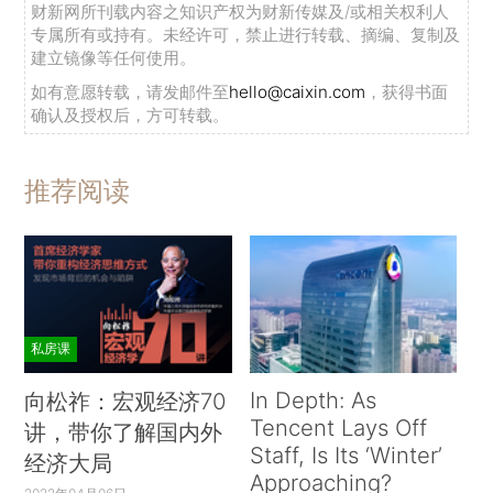
财新网所刊载内容之知识产权为财新传媒及/或相关权利人
专属所有或持有。未经许可，禁止进行转载、摘编、复制及
建立镜像等任何使用。
如有意愿转载，请发邮件至
hello@caixin.com
，获得书面
确认及授权后，方可转载。
推荐阅读
私房课
In Depth: As
向松祚：宏观经济70
Tencent Lays Off
讲，带你了解国内外
Staff, Is Its ‘Winter’
经济大局
Approaching?