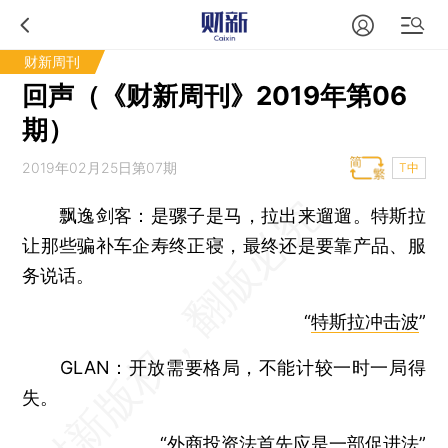
财新周刊
回声（《财新周刊》2019年第06
期）
2019年02月25日第07期
T中
飘逸剑客：
是骡子是马，拉出来遛遛。特斯拉
让那些骗补车企寿终正寝，最终还是要靠产品、服
务说话。
“
特斯拉冲击波
”
GLAN：
开放需要格局，不能计较一时一局得
失。
“
外商投资法首先应是一部促进法
”