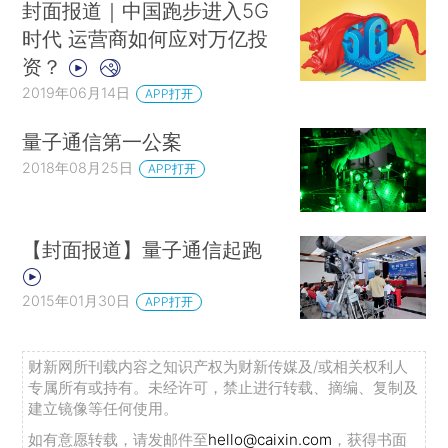
封面报道｜中国跑步进入5G
时代 运营商如何应对万亿投
资？
2019年06月14日
APP打开
量子通信第一公案
2018年08月25日
APP打开
【封面报道】量子通信起跑
2015年01月30日
APP打开
财新网所刊载内容之知识产权为财新传媒及/或相关权利人
专属所有或持有。未经许可，禁止进行转载、摘编、复制及
建立镜像等任何使用。
如有意愿转载，请发邮件至
hello@caixin.com
，获得书面