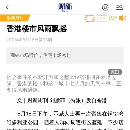
财新周刊
试听
T中
香港楼市风雨飘摇
2019年08月26日第33期
商铺市场劈价，住宅市场冰封
原图
社会事件的不断升温加之整体经济徘徊在衰退边
缘，香港的楼市和这个城市七八月的天气一样，正
变得风雨飘摇。
文｜财新周刊 刘雁菲（特派）发自香港
8月18日下午，示威人士再一次聚集在铜锣湾
维多利亚公园，随着人群向周遭街区蔓延，不少店