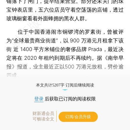
铺落下了闸门，提早结束营业。部分还未关门的珠
宝钟表店里，五六位店员守着空荡荡的店铺，透过
玻璃橱窗看着外面蜂拥的黑衣人群。
位于中国香港闹市铜锣湾的罗素街，曾被评
为“全球最贵商业街道”，以 900 万港元月租拿下该
街 近 1400 平方米铺位的奢侈品牌 Prada，最近决
定将在 2020 年租约到期后不再续约。据《南华早
报》报道，业主最近正以500 万港元放租，劈价逾
四成。
本文共计5207字 订阅后继续阅读
登录
后获取已订阅的阅读权限
财新通会员
订阅/会员升级
可畅读全文