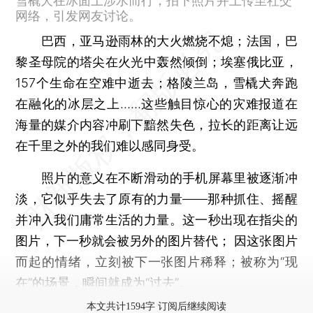
雪橇犬在冰面上涉水而行，拍下照片并上传至社交
网络，引发网友讨论。
巴西，亚马逊雨林的大火燃烧不熄；法国，巴
黎圣母院的塔尖在火光中轰然倾倒；埃塞俄比亚，
157个生命在空难中逝去；格陵兰岛，雪橇犬奔跑
在融化的冰层之上……这些触目惊心的灾难报道在
海量的媒介内容冲刷下黯然失色，拉长的距离让远
在千里之外的我们难以感同身受。
照片的意义在不断滑动的手机屏幕里被逐渐冲
淡，它似乎失去了原有的力量——那种抓住、摇醒
并冲入我们庸常生活的力量。这一秒出现在指尖的
图片，下一秒就会被另外的图片替代； 因这张图片
而起的情绪，立刻被下一张图片稀释；被称为“现
在”的场景，瞬间就成为“过去”。
本文共计1594字 订阅后继续阅读