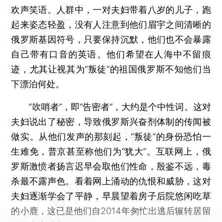
欢声笑语。人群中，一对夫妇带着八岁的儿子，跑
起来姿态轻盈，没有人注意到他们眉宇之间清晰的
俄罗斯基因符号，只要保持沉默，他们也不会暴露
自己带有口音的英语。他们希望在人海中不留痕
迹，尤其让视其为“叛徒”的祖国俄罗斯不知他们当
下漂泊何处。
“吹哨者”，即“告密者”，大约是个中性词。这对
夫妇说出了秘密，导致俄罗斯兴奋剂体制的传闻被
做实。从他们发声的那刻起，“叛徒”的身份恐怕一
生难免，普京甚至称他们为“犹大”。互联网上，俄
罗斯激愤者扬言迟早会取他们性命，殷鉴不远，毒
杀最不露声色。看着网上涌动的仇恨和威胁，这对
夫妇逐渐学会了平静，早晨望着房子后院悠闲吃草
的小鹿，这已是他们自2014年匆忙出逃后辗转居留