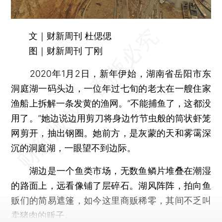
文｜财新周刊 杜偲偲
图｜财新周刊 丁刚
2020年1月2日，新年伊始，湖南省岳阳市东
洞庭湖一码头边，一位年过七旬的老太在一艘住家
渔船上拆解一条发黄的渔网。“不能捕鱼了，这都没
用了。”她边说边用剪刀将身边竹节虫般的筒状虾笼
网剪开，抽出钢圈。她前方，是灰蒙的天和雾霭深
沉的洞庭湖，一眼望不到边际。
湖边是一个鱼类市场，无数鱼鳞片堆叠在潮湿
的路面上，远看像铺了层碎石。湖风阵阵，拍向鱼
贩们的简易遮篷，如今这里商贩稀零，其间不乏叫
卖猪肉的贩子。