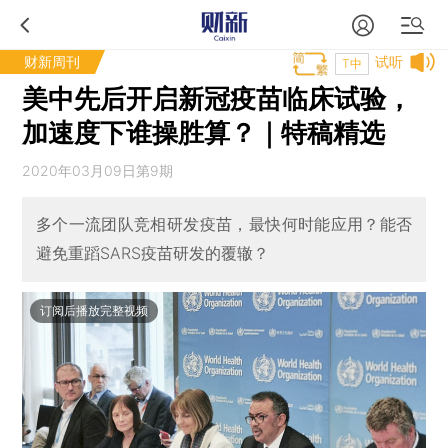
财新周刊
试听
T中
美中先后开启新冠疫苗临床试验，
加速度下谁操胜算？｜特稿精选
2020年03月09日第9期
多个一流团队竞相研发疫苗，最快何时能应用？能否
避免重蹈SARS疫苗研发的覆辙？
订阅后播放完整视频