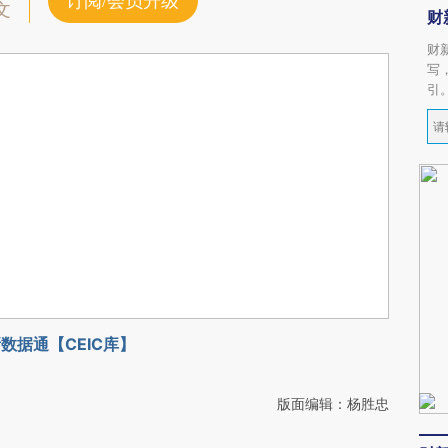
订阅/会员升级
文
财
财
写
引
数据通【CEIC库】
版面编辑：杨胜忠