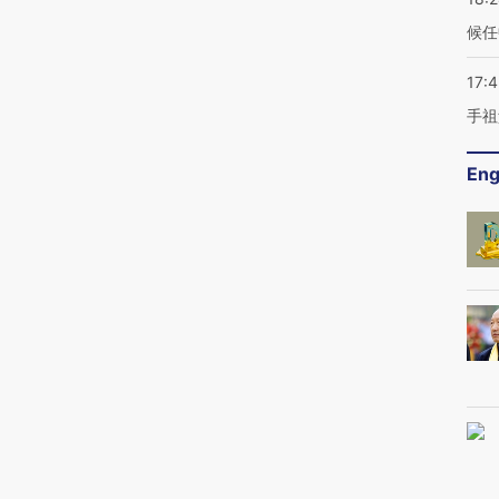
候任
17:
手祖
Eng