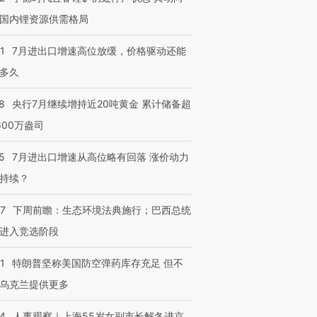
国内锂资源供需格局
1
7月进出口增速高位放缓，价格驱动还能
多久
8
央行7月继续增持近20吨黄金 累计储备超
600万盎司
5
7月进出口增速从高位略有回落 涨价动力
持续？
07
下周前瞻：生态环境法典施行；巴西总统
进入竞选阶段
1
特朗普坚称美国防空弹药库存充足 但不
乌克兰提供更多
24
人事观察｜上海55岁女副市长解冬进京