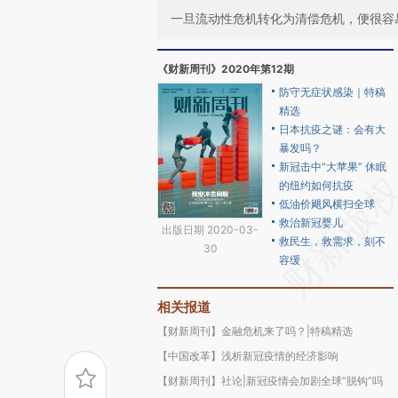
一旦流动性危机转化为清偿危机，便很容
《财新周刊》2020年第12期
防守无症状感染｜特稿
精选
日本抗疫之谜：会有大
暴发吗？
新冠击中“大苹果” 休眠
的纽约如何抗疫
低油价飓风横扫全球
救治新冠婴儿
出版日期 2020-03-
救民生，救需求，刻不
30
容缓
相关报道
【财新周刊】金融危机来了吗？|特稿精选
【中国改革】浅析新冠疫情的经济影响
【财新周刊】社论|新冠疫情会加剧全球“脱钩”吗