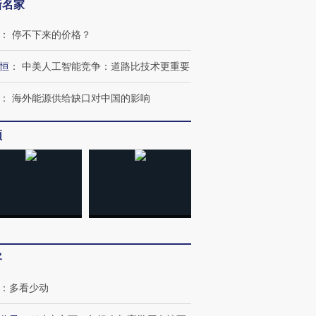
新名家
：
停不下来的价格？
恒
：
中美人工智能竞争：道路比技术更重要
：
海外能源供给缺口对中国的影响
频
客
：
多看少动