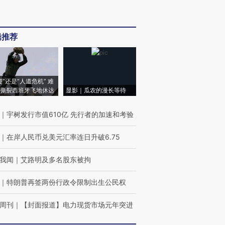
辑推荐
侵”还是“人道危机” 难
撕裂西班牙飞地休达
显影｜瓜农的漫长等待
｜
宇树发行市值610亿 先行者的加速和考验
｜
在岸人民币兑美元汇率连日升破6.75
我闻
｜
艾路明及多名股东被拘
｜
特朗普再签两份行政令限制出生公民权
周刊
｜
【封面报道】电力现货市场元年突进