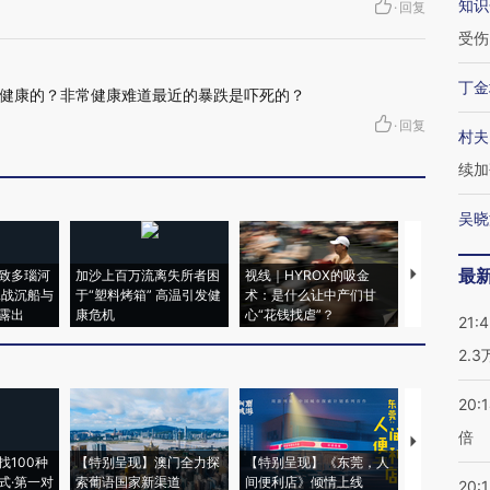
知识
·
回复
受伤
丁金
健康的？非常健康难道最近的暴跌是吓死的？
·
回复
村夫
续加
吴晓
最
致多瑙河
加沙上百万流离失所者困
视线｜HYROX的吸金
马航飞行员
二战沉船与
于“塑料烤箱” 高温引发健
术：是什么让中产们甘
粒摇头丸 尿
露出
康危机
心“花钱找虐”？
毒品
21:
2.
20:
倍
【推广】走
找100种
【特别呈现】澳门全力探
【特别呈现】《东莞，人
会，让数智科
式·第一对
索葡语国家新渠道
间便利店》倾情上线
业
20:1