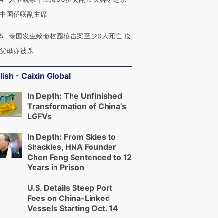
中国侨联副主席
45
泰国发生致命校园枪击案至少6人死亡 枪
父母亦被杀
lish - Caixin Global
In Depth: The Unfinished
Transformation of China’s
LGFVs
In Depth: From Skies to
Shackles, HNA Founder
Chen Feng Sentenced to 12
Years in Prison
U.S. Details Steep Port
Fees on China-Linked
Vessels Starting Oct. 14