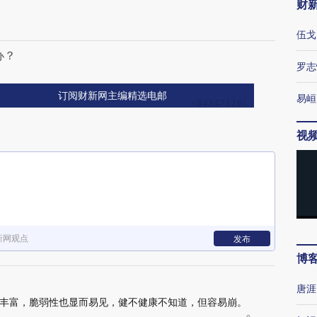
财
伍戈
办？
罗志
订阅财新网主编精选电邮
易峘
视
新网观点
发布
博
唐涯
丰富，脆弱性也显而易见，健不健康不知道，但容易崩。