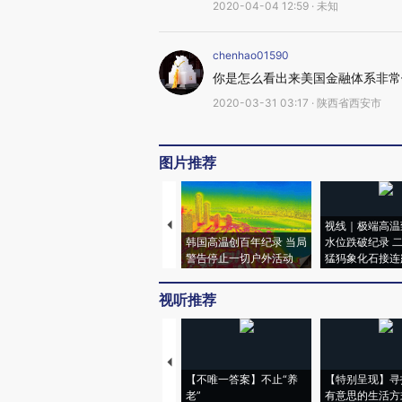
2020-04-04 12:59 · 未知
chenhao01590
你是怎么看出来美国金融体系非常
2020-03-31 03:17 · 陕西省西安市
图片推荐
视线｜极端高温
韩国高温创百年纪录 当局
水位跌破纪录 
警告停止一切户外活动
猛犸象化石接连
视听推荐
【不唯一答案】不止“养
【特别呈现】寻
老”
有意思的生活方