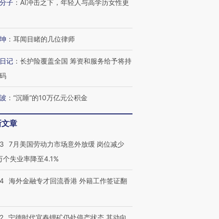
分子
：
AI冲击之下，年轻人与高学历女性更
坤
：
耳闻目睹的几位律师
日记
：
长护险覆盖全国 筹资和服务给予将持
码
波
：
“沉睡”的10万亿元公积金
新文章
跨国走私7万
视线｜被称为“蟑螂”的印
视线｜“入侵”还是“人道危
检体内含3种
度Z世代 用街头抗争将教
机”？难民潮撕裂西班牙
秘鲁纳斯
育部长拱下台
飞地休达
13人遇难
43
7月美国劳动力市场意外放缓 岗位减少
3万个失业率降至4.1%
14
海外金融专才回流香港 外籍工作签证翻
进第四届链博
【商旅对话】华住集团
技“链”接产
【特别呈现】寻找100种
CFO：不靠规模取胜，华
【特别呈
有意思的生活方式·第三对
住三大增长引擎是什么？
有意思的
2
宁德时代宜春锂矿仍处停产状态 其动向