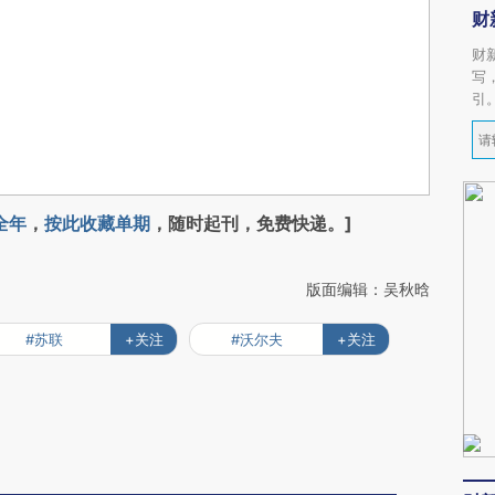
财
财
写
引
全年
，
按此收藏单期
，随时起刊，免费快递。]
版面编辑：吴秋晗
#苏联
+关注
#沃尔夫
+关注