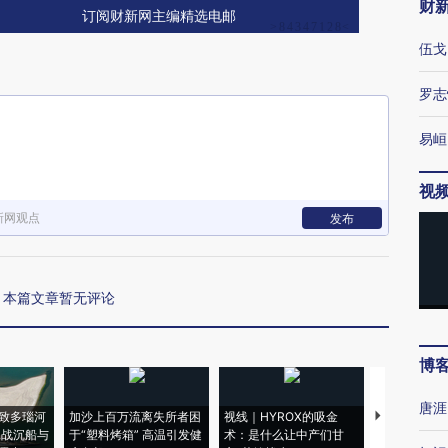
财
订阅财新网主编精选电邮
伍戈
罗志
易峘
视
新网观点
发布
本篇文章暂无评论
博
唐涯
致多瑙河
加沙上百万流离失所者困
视线｜HYROX的吸金
马航飞行员
二战沉船与
于“塑料烤箱” 高温引发健
术：是什么让中产们甘
粒摇头丸 尿