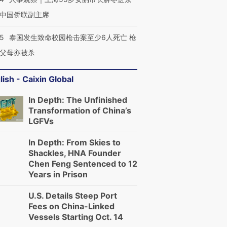
中国侨联副主席
45
泰国发生致命校园枪击案至少6人死亡 枪
父母亦被杀
lish - Caixin Global
In Depth: The Unfinished
Transformation of China’s
LGFVs
In Depth: From Skies to
Shackles, HNA Founder
Chen Feng Sentenced to 12
Years in Prison
U.S. Details Steep Port
Fees on China-Linked
Vessels Starting Oct. 14