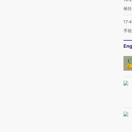
候任
17:
手祖
Eng