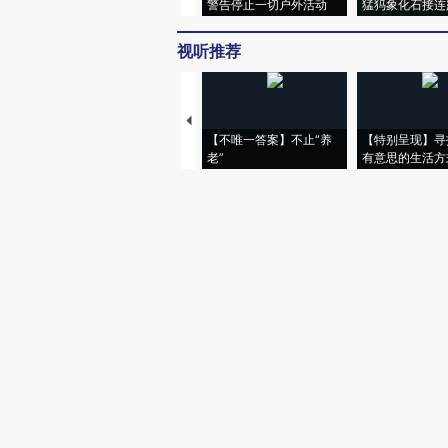
警告停止一切户外活动
猛犸象化石接连
视听推荐
【不唯一答案】不止“养
【特别呈现】寻
老”
有意思的生活方