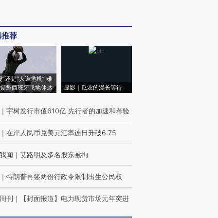
辑推荐
侵”还是“人道危机” 难
撕裂西班牙飞地休达
显影｜瓜农的漫长等待
｜
宇树发行市值610亿 先行者的加速和考验
｜
在岸人民币兑美元汇率连日升破6.75
我闻
｜
艾路明及多名股东被拘
｜
特朗普再签两份行政令限制出生公民权
周刊
｜
【封面报道】电力现货市场元年突进