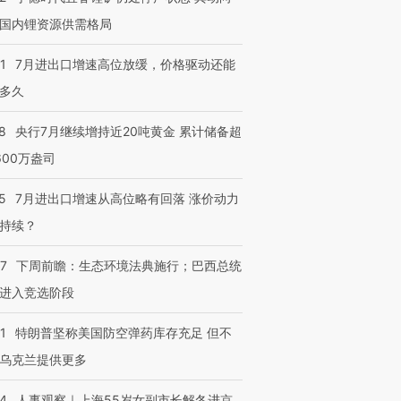
国内锂资源供需格局
1
7月进出口增速高位放缓，价格驱动还能
多久
8
央行7月继续增持近20吨黄金 累计储备超
600万盎司
5
7月进出口增速从高位略有回落 涨价动力
持续？
07
下周前瞻：生态环境法典施行；巴西总统
进入竞选阶段
1
特朗普坚称美国防空弹药库存充足 但不
乌克兰提供更多
24
人事观察｜上海55岁女副市长解冬进京