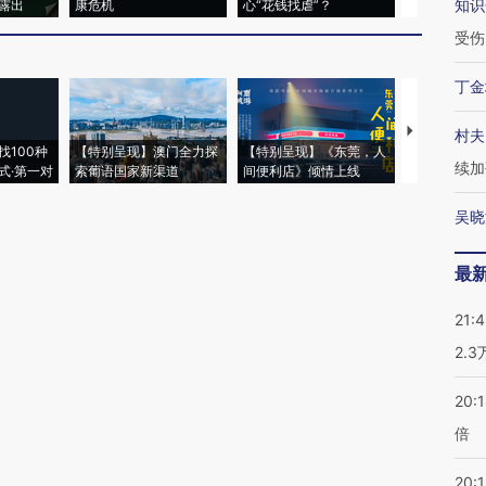
知识
露出
康危机
心“花钱找虐”？
毒品
受伤
丁金
【推广】走
村夫
找100种
【特别呈现】澳门全力探
【特别呈现】《东莞，人
会，让数智科
续加
式·第一对
索葡语国家新渠道
间便利店》倾情上线
业
吴晓
最
21:
2.
20:
倍
20:1