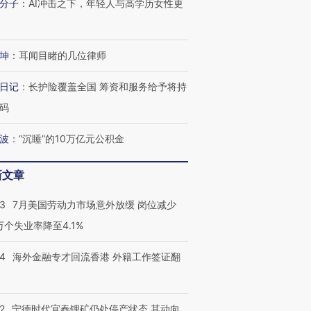
分子
：
AI冲击之下，年轻人与高学历女性更
育部长拱下台
飞地休达
13人遇难
坤
：
耳闻目睹的几位律师
进第四届链博
【商旅对话】华住集团
日记
：
长护险覆盖全国 筹资和服务给予将持
技“链”接产
【特别呈现】寻找100种
CFO：不靠规模取胜，华
【特别呈
码
有意思的生活方式·第三对
住三大增长引擎是什么？
有意思的
波
：
“沉睡”的10万亿元公积金
新文章
43
7月美国劳动力市场意外放缓 岗位减少
3万个失业率降至4.1%
14
海外金融专才回流香港 外籍工作签证翻
2
宁德时代宜春锂矿仍处停产状态 其动向