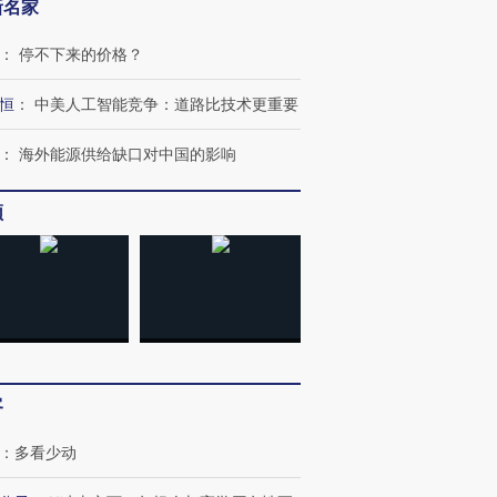
新名家
：
停不下来的价格？
恒
：
中美人工智能竞争：道路比技术更重要
：
海外能源供给缺口对中国的影响
频
客
：
多看少动
跨国走私7万
视线｜被称为“蟑螂”的印
视线｜“入侵”还是“人道危
检体内含3种
度Z世代 用街头抗争将教
机”？难民潮撕裂西班牙
秘鲁纳斯