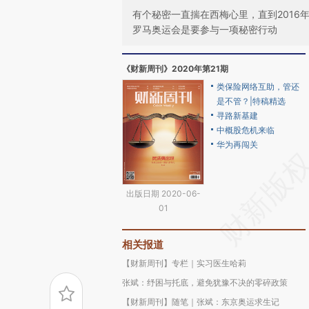
有个秘密一直揣在西梅心里，直到201
罗马奥运会是要参与一项秘密行动
《财新周刊》2020年第21期
类保险网络互助，管还
是不管？|特稿精选
寻路新基建
中概股危机来临
华为再闯关
出版日期 2020-06-
01
相关报道
【财新周刊】专栏｜实习医生哈莉
张斌：纾困与托底，避免犹豫不决的零碎政策
【财新周刊】随笔｜张斌：东京奥运求生记