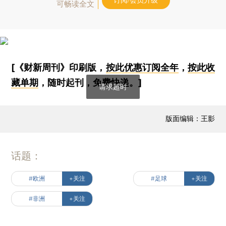
订阅/会员升级
可畅读全文
[《财新周刊》印刷版，
按此优惠订阅全年
，
按此收
藏单期
，随时起刊，免费快递。]
请求超时
版面编辑：王影
话题：
#欧洲
+关注
#足球
+关注
#非洲
+关注