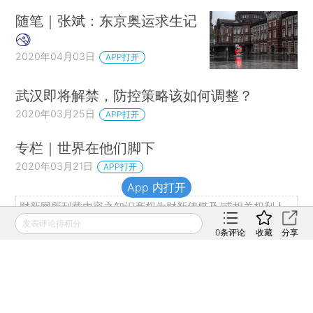
随笔｜张斌：东京奥运求生记
2020年04月03日
APP打开
武汉即将解禁，防控策略该如何调整？
2020年03月25日
APP打开
专栏｜世界在他们脚下
2020年03月21日
APP打开
App 内打开
财新网所刊载内容之知识产权为财新传媒及/或相关权利人
专属所有或持有。未经许可，禁止进行转载、摘编、复制及
发表评论得积分
0
条评论
收藏
分享
建立镜像等任何使用。
如有意愿转载，请发邮件至
hello@caixin.com
，获得书面
确认及授权后，方可转载。