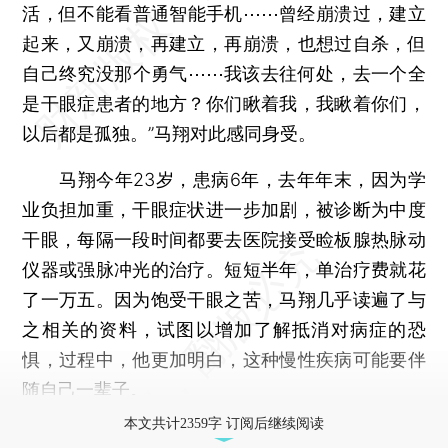
活，但不能看普通智能手机⋯⋯曾经崩溃过，建立
起来，又崩溃，再建立，再崩溃，也想过自杀，但
自己终究没那个勇气⋯⋯我该去往何处，去一个全
是干眼症患者的地方？你们瞅着我，我瞅着你们，
以后都是孤独。”马翔对此感同身受。
马翔今年23岁，患病6年，去年年末，因为学
业负担加重，干眼症状进一步加剧，被诊断为中度
干眼，每隔一段时间都要去医院接受睑板腺热脉动
仪器或强脉冲光的治疗。短短半年，单治疗费就花
了一万五。因为饱受干眼之苦，马翔几乎读遍了与
之相关的资料，试图以增加了解抵消对病症的恐
惧，过程中，他更加明白，这种慢性疾病可能要伴
随自己一辈子。
本文共计2359字 订阅后继续阅读