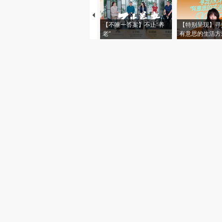
【不唯一答案】不止“养
【特别呈现】寻
老”
有意思的生活方