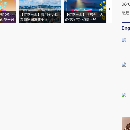
08:
【推广】走
纪违
找100种
【特别呈现】澳门全力探
【特别呈现】《东莞，人
会，让数智科
式·第一对
索葡语国家新渠道
间便利店》倾情上线
业
Eng