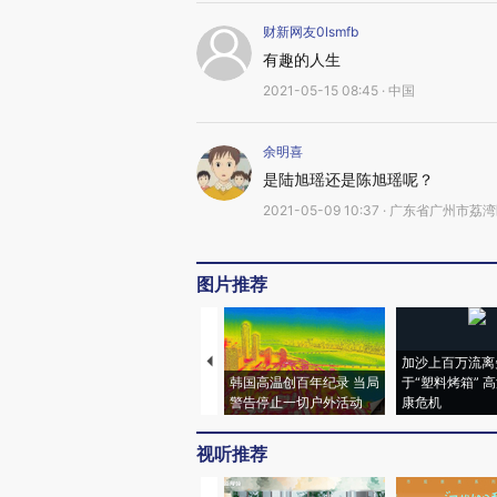
财新网友0lsmfb
有趣的人生
2021-05-15 08:45 · 中国
余明喜
是陆旭瑶还是陈旭瑶呢？
2021-05-09 10:37 · 广东省广州市荔
图片推荐
加沙上百万流离
韩国高温创百年纪录 当局
于“塑料烤箱” 
警告停止一切户外活动
康危机
视听推荐