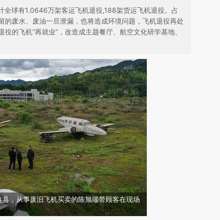
计全球有1.0646万架客运飞机退役,188架货运飞机退役。占
留的废水、废油一旦泄漏，也将造成环境问题，飞机退役再处
退役的飞机“再就业”，改造成主题餐厅、航空文化研学基地、
庆石柱县，从事废旧飞机买卖的陈旭瑶带顾客在现场