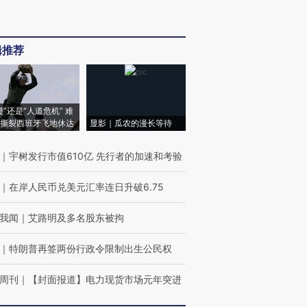
辑推荐
侵”还是“人道危机” 难
撕裂西班牙飞地休达
显影｜瓜农的漫长等待
｜
宇树发行市值610亿 先行者的加速和考验
｜
在岸人民币兑美元汇率连日升破6.75
我闻
｜
艾路明及多名股东被拘
｜
特朗普再签两份行政令限制出生公民权
周刊
｜
【封面报道】电力现货市场元年突进