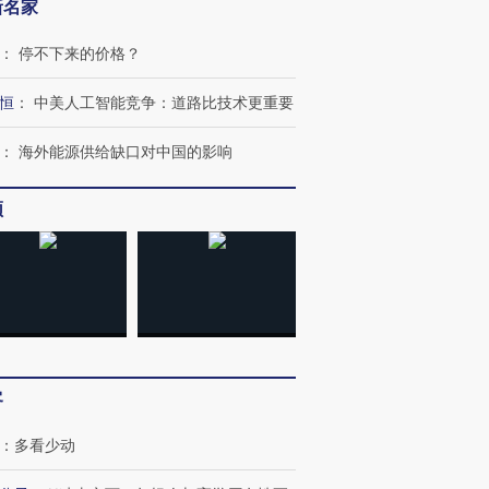
新名家
：
停不下来的价格？
恒
：
中美人工智能竞争：道路比技术更重要
：
海外能源供给缺口对中国的影响
频
客
：
多看少动