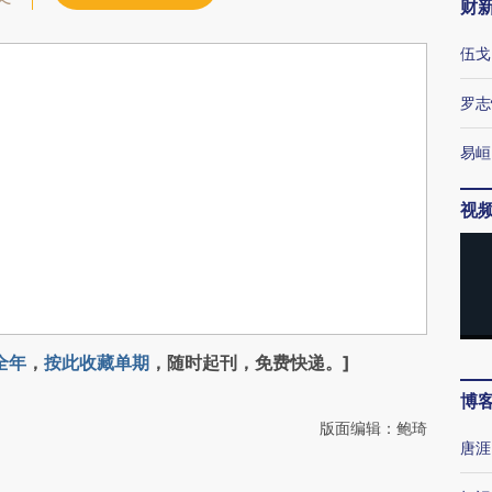
财
伍戈
罗志
易峘
视
全年
，
按此收藏单期
，随时起刊，免费快递。]
博
版面编辑：鲍琦
唐涯