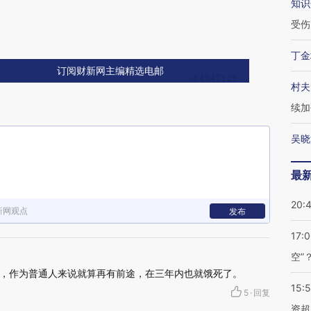
知识
受伤
丁金
订阅财新网主编精选电邮
村夫
续加
吴晓
最
20:
新网观点
发布
17:
空”
，作为普通人来说就算再有前途，在三年内也就饿死了。
15:
5
·
回复
资超