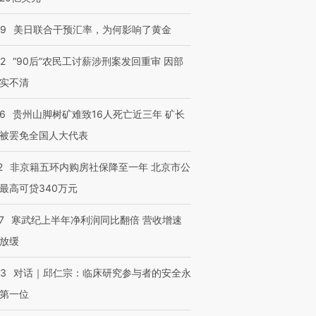
09
美日联合干预汇率，为何影响了黄金
32
“90后”农民工讨薪涉刑案发回重审 因部
实不清
36
贵州山脚树矿难致16人死亡近三年 矿长
被罢免全国人大代表
2
非京籍五环内购房社保降至一年 北京市公
最高可贷340万元
7
寒武纪上半年净利润同比翻倍 营收增速
”还是“人道危
湖北宜昌局部短时降雨
哈尔滨遭遇短时极端强降
放缓
撕裂西班牙
128毫米 紧急转移近
雨 3小时累计雨量超80毫
秘鲁纳斯
4000人
米
13人遇难
53
对话｜邱仁宗：临床研究参与者的安全永
第一位