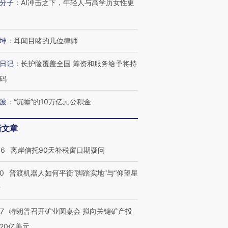
分子
：
AI冲击之下，年轻人与高学历女性更
坤
：
耳闻目睹的几位律师
日记
：
长护险覆盖全国 筹资和服务给予将持
码
波
：
“沉睡”的10万亿元公积金
新文章
46
离岸信托90天补税窗口期疑问
00
普渡机器人如何平衡“脚踏实地”与“仰望星
？
57
特朗普召开矿业圆桌会 拟向关键矿产投
20亿美元