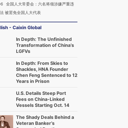
06
全国人大常委会：六名将领涉嫌严重违
进第四届链博
【商旅对话】华住集团
法 被罢免全国人大代表
技“链”接产
【特别呈现】寻找100种
CFO：不靠规模取胜，华
【特别呈
有意思的生活方式·第三对
住三大增长引擎是什么？
有意思的
lish - Caixin Global
In Depth: The Unfinished
Transformation of China’s
LGFVs
In Depth: From Skies to
Shackles, HNA Founder
Chen Feng Sentenced to 12
Years in Prison
U.S. Details Steep Port
Fees on China-Linked
Vessels Starting Oct. 14
The Shady Deals Behind a
Veteran Banker’s