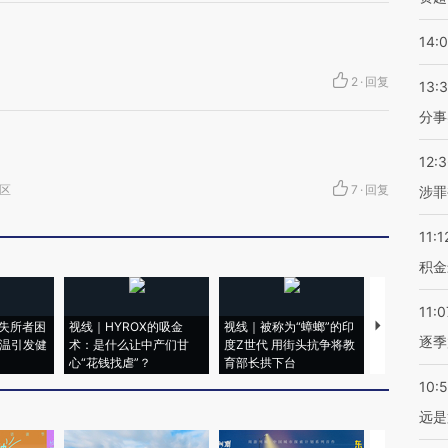
14:
2
·
回复
13:
分事
12:
湾区
7
·
回复
涉罪
11:1
积金
11:0
失所者困
视线｜HYROX的吸金
视线｜被称为“蟑螂”的印
视线｜“入侵
逐季
高温引发健
术：是什么让中产们甘
度Z世代 用街头抗争将教
机”？难民潮
心“花钱找虐”？
育部长拱下台
飞地休达
10:
远是