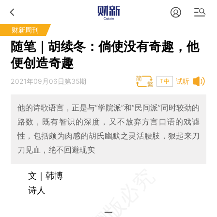
财新周刊
随笔｜胡续冬：倘使没有奇趣，他
便创造奇趣
2021年09月06日第35期
试听
T中
他的诗歌语言，正是与“学院派”和“民间派”同时较劲的
路数，既有智识的深度，又不放弃方言口语的戏谑
性，包括颇为肉感的胡氏幽默之灵活腰肢，狠起来刀
刀见血，绝不回避现实
文｜韩博
诗人
一