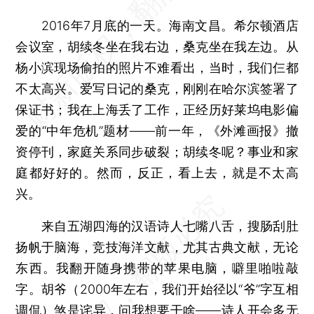
2016年7月底的一天。海南文昌。希尔顿酒店
会议室，胡续冬坐在我右边，桑克坐在我左边。从
杨小滨现场偷拍的照片不难看出，当时，我们仨都
不太高兴。爱写日记的桑克，刚刚在哈尔滨签署了
保证书；我在上海丢了工作，正经历好莱坞电影偏
爱的“中年危机”题材——前一年，《外滩画报》撤
资停刊，家庭关系同步破裂；胡续冬呢？事业和家
庭都好好的。然而，反正，看上去，就是不太高
兴。
来自五湖四海的汉语诗人七嘴八舌，搜肠刮肚
扬帆于脑海，竞技海洋文献，尤其古典文献，无论
东西。我翻开随身携带的苹果电脑，噼里啪啦敲
字。胡爷（2000年左右，我们开始径以“爷”字互相
调侃）煞是诧异，问我想要干啥——诗人开会多无