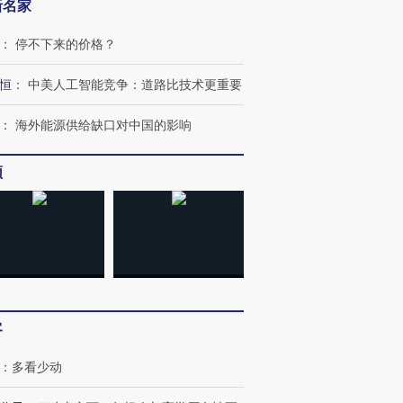
新名家
：
停不下来的价格？
恒
：
中美人工智能竞争：道路比技术更重要
：
海外能源供给缺口对中国的影响
频
客
：
多看少动