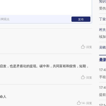
知识
受伤
丁金
新网观点
发布
村夫
续加
·
回复
吴晓
最
启发，也是矛盾论的提现。碳中和，共同富裕和疫情，短期，
17:
手祖
·
回复
17:
提前
命人
14
·
回复
17:1