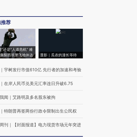
辑推荐
侵”还是“人道危机” 难
撕裂西班牙飞地休达
显影｜瓜农的漫长等待
｜
宇树发行市值610亿 先行者的加速和考验
｜
在岸人民币兑美元汇率连日升破6.75
我闻
｜
艾路明及多名股东被拘
｜
特朗普再签两份行政令限制出生公民权
周刊
｜
【封面报道】电力现货市场元年突进