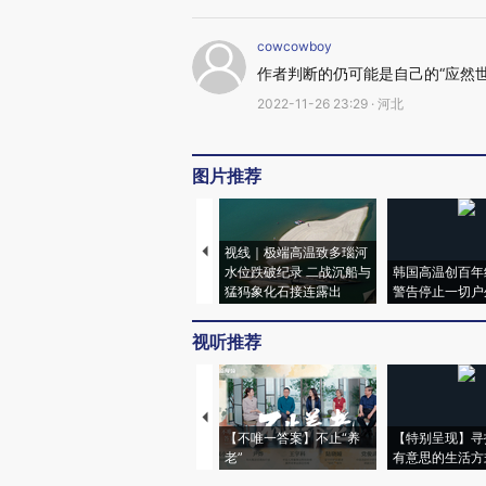
cowcowboy
作者判断的仍可能是自己的“应然世
2022-11-26 23:29 · 河北
图片推荐
视线｜极端高温致多瑙河
水位跌破纪录 二战沉船与
韩国高温创百年
猛犸象化石接连露出
警告停止一切户
视听推荐
【不唯一答案】不止“养
【特别呈现】寻
老”
有意思的生活方