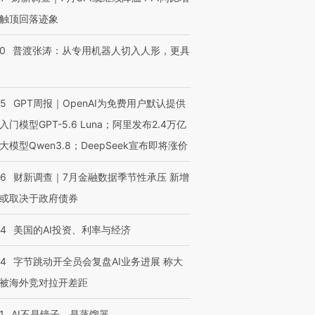
触顶回落迹象
00
普渡张涛：从专用机器人切入人形，更具
55
GPT周报｜OpenAI为免费用户默认提供
入门模型GPT-5.6 Luna；阿里发布2.4万亿
大模型Qwen3.8；DeepSeek宣布即将涨价
跨国走私7万
视线｜被称为“蟑螂”的印
视线｜“入侵”还是“人道危
检体内含3种
46
财新调查｜7月金融数据季节性承压 新增
度Z世代 用街头抗争将教
机”？难民潮撕裂西班牙
秘鲁纳斯
育部长拱下台
飞地休达
13人遇难
或取决于政府债券
44
美国的AI投资、利率与经济
44
字节跳动开全员会复盘AI业务进展 称大
进第四届链博
【商旅对话】华住集团
被海外竞对拉开差距
技“链”接产
【特别呈现】寻找100种
CFO：不靠规模取胜，华
【特别呈
有意思的生活方式·第三对
住三大增长引擎是什么？
有意思的
1
AI不是镜子，是蒸馏器