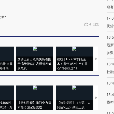
速有
界”
17:
4
·
回复
优势
16:
最新
参数
加沙上百万流离失所者困
视线｜HYROX的吸金
马航飞行员
纪录 当局
于“塑料烤箱” 高温引发健
术：是什么让中产们甘
粒摇头丸 尿
16:
外活动
康危机
心“花钱找虐”？
毒品
社融
16:
15:
【推广】走
模型
找100种
【特别呈现】澳门全力探
【特别呈现】《东莞，人
会，让数智科
式·第一对
索葡语国家新渠道
间便利店》倾情上线
业
15:2