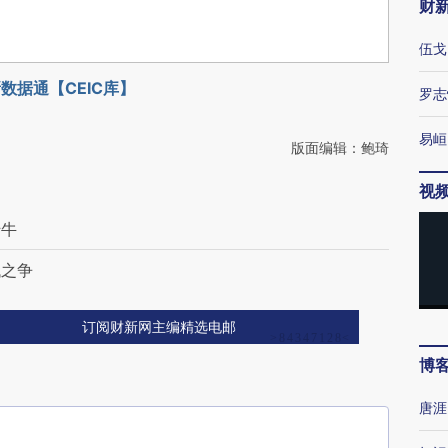
财
伍戈
数据通【CEIC库】
罗志
易峘
版面编辑：鲍琦
视
转牛
代之争
订阅财新网主编精选电邮
博
唐涯