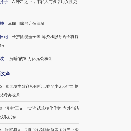
分子
：
AI冲击之下，年轻人与高学历女性更
坤
：
耳闻目睹的几位律师
日记
：
长护险覆盖全国 筹资和服务给予将持
码
波
：
“沉睡”的10万亿元公积金
新文章
45
泰国发生致命校园枪击案至少6人死亡 枪
父母亦被杀
40
河南“三支一扶”考试规模化作弊 内外勾结
获取试卷
4
财新调查｜7月CPI或继续降温 PPI同比增