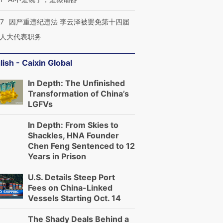
07
因严重违纪违法 李云泽被罢免第十四届
人大代表职务
lish - Caixin Global
In Depth: The Unfinished
Transformation of China’s
LGFVs
In Depth: From Skies to
Shackles, HNA Founder
Chen Feng Sentenced to 12
Years in Prison
U.S. Details Steep Port
Fees on China-Linked
Vessels Starting Oct. 14
The Shady Deals Behind a