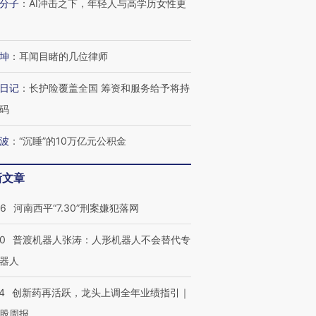
分子
：
AI冲击之下，年轻人与高学历女性更
坤
：
耳闻目睹的几位律师
日记
：
长护险覆盖全国 筹资和服务给予将持
码
波
：
“沉睡”的10万亿元公积金
新文章
26
河南西平“7.30”刑案嫌犯落网
00
普渡机器人张涛：人形机器人不会替代专
器人
4
创新药再活跃，龙头上调全年业绩指引｜
股周报