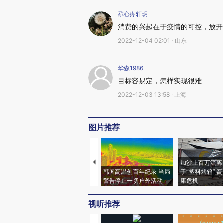
尕心疼轩玥
消费的兴起在于疫情的可控，放开
2022-12-04 02:01 · 山东
华森1986
目标容易定，怎样实现很难
2022-12-03 13:58 · 上海
图片推荐
加沙上百万流离
韩国高温创百年纪录 当局
于“塑料烤箱” 
警告停止一切户外活动
康危机
视听推荐