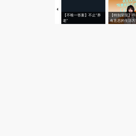
【不唯一答案】不止“养
【特别呈现】寻
老”
有意思的生活方