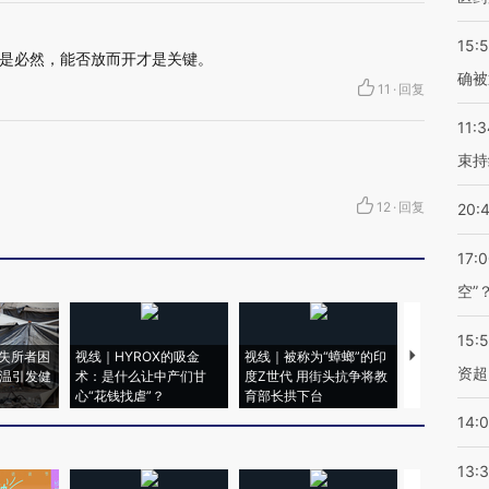
15:5
是必然，能否放而开才是关键。
确被
11
·
回复
11:3
束持
12
·
回复
20:
17:
空”
15:
失所者困
视线｜HYROX的吸金
视线｜被称为“蟑螂”的印
视线｜“入侵
资超
高温引发健
术：是什么让中产们甘
度Z世代 用街头抗争将教
机”？难民潮
心“花钱找虐”？
育部长拱下台
飞地休达
14:
13: