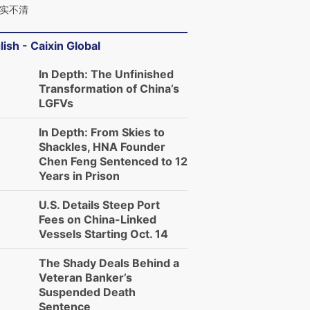
实不清
进第四届链博
【商旅对话】华住集团
技“链”接产
【特别呈现】寻找100种
CFO：不靠规模取胜，华
【特别呈
lish - Caixin Global
有意思的生活方式·第三对
住三大增长引擎是什么？
有意思的
In Depth: The Unfinished
Transformation of China’s
LGFVs
In Depth: From Skies to
Shackles, HNA Founder
Chen Feng Sentenced to 12
Years in Prison
U.S. Details Steep Port
Fees on China-Linked
Vessels Starting Oct. 14
The Shady Deals Behind a
Veteran Banker’s
Suspended Death
Sentence