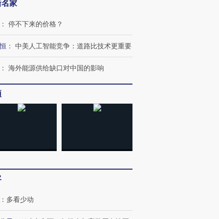
新名家
：
停不下来的价格？
恒
：
中美人工智能竞争：道路比技术更重要
：
海外能源供给缺口对中国的影响
频
客
：
多看少动