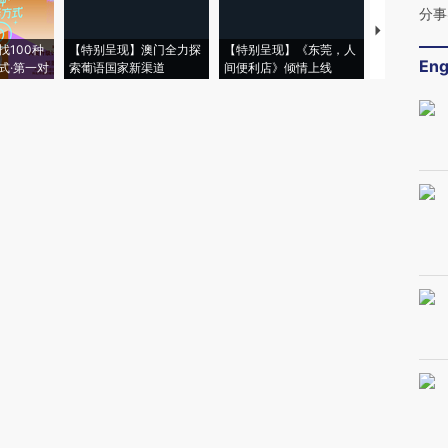
分事
【推广】走
找100种
【特别呈现】澳门全力探
【特别呈现】《东莞，人
会，让数智科
Eng
式·第一对
索葡语国家新渠道
间便利店》倾情上线
业