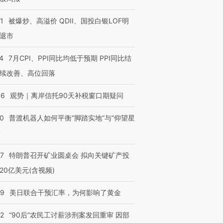
1
被爆炒、高溢价 QDII、国投白银LOF明
退市
4
7月CPI、PPI同比均低于预期 PPI同比结
续改善、高位回落
46
观势｜离岸信托90天补税窗口期疑问
00
普渡机器人如何平衡“脚踏实地”与“仰望星
？
57
特朗普召开矿业圆桌会 拟向关键矿产投
”还是“人道危
湖北宜昌局部短时降雨
哈尔滨遭遇短时极端强降
20亿美元(含视频)
撕裂西班牙
128毫米 紧急转移近
雨 3小时累计雨量超80毫
秘鲁纳斯
4000人
米
13人遇难
09
美日联合干预汇率，为何影响了黄金
32
“90后”农民工讨薪涉刑案发回重审 因部