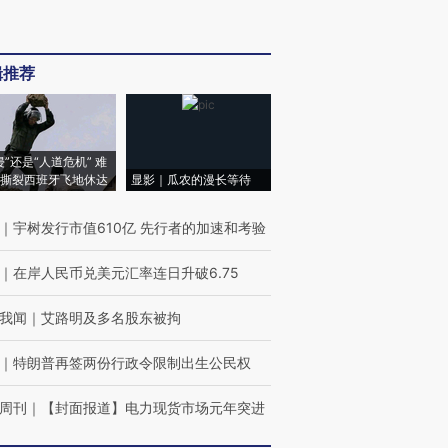
辑推荐
侵”还是“人道危机” 难
撕裂西班牙飞地休达
显影｜瓜农的漫长等待
｜
宇树发行市值610亿 先行者的加速和考验
｜
在岸人民币兑美元汇率连日升破6.75
我闻
｜
艾路明及多名股东被拘
｜
特朗普再签两份行政令限制出生公民权
周刊
｜
【封面报道】电力现货市场元年突进