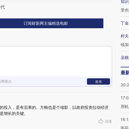
知识
时代
受伤
丁金
订阅财新网主编精选电邮
村夫
续加
吴晓
最
新网观点
发布
20:
17:
用机
的投入，是有后果的。方舱也是个缩影，以政府投资拉动经济
是增长的关键。
16:1
·
回复
医药