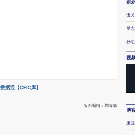
财
伍戈
罗志
易峘
视
数据通【CEIC库】
版面编辑：刘春辉
博
唐涯
动