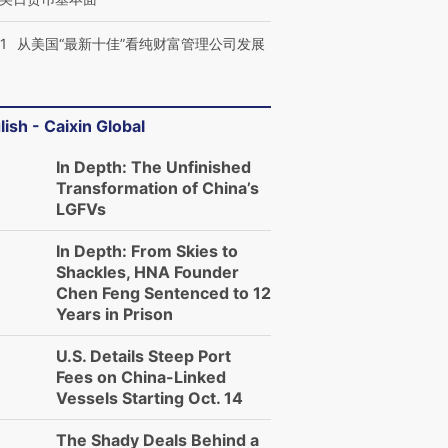
有意思的生活方式·第三对
住三大增长引擎是什么？
有意思的
1
从美国“最新十佳”看纯财富管理公司发展
lish - Caixin Global
In Depth: The Unfinished
Transformation of China’s
LGFVs
In Depth: From Skies to
Shackles, HNA Founder
Chen Feng Sentenced to 12
Years in Prison
U.S. Details Steep Port
Fees on China-Linked
Vessels Starting Oct. 14
The Shady Deals Behind a