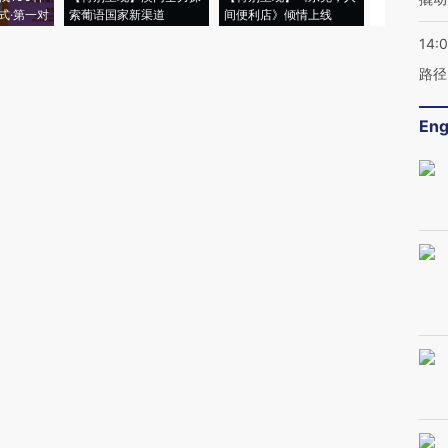
式·第一对
索葡语国家新渠道
间便利店》倾情上线
业
14:0
路径
Eng