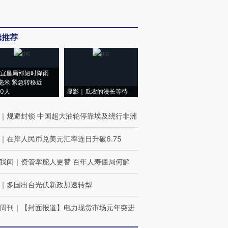
辑推荐
宜昌局部短时降雨
8毫米 紧急转移近
00人
显影｜瓜农的漫长等待
｜
规避封锁 中国超大油轮停靠埃及绕行非洲
｜
在岸人民币兑美元汇率连日升破6.75
我闻
｜
资管掌舵人更替 百年人寿僵局何解
｜
多国出台光伏新政加速转型
周刊
｜
【封面报道】电力现货市场元年突进