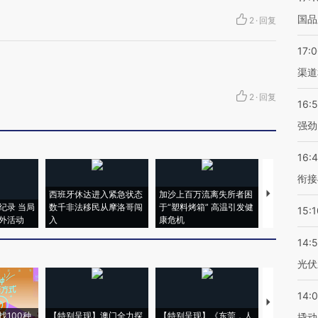
国品
2
·
回复
17:
渠道
2
·
回复
16:
强劲
16:
衔接
西班牙休达进入紧急状态
加沙上百万流离失所者困
视线｜HYR
纪录 当局
数千非法移民从摩洛哥闯
于“塑料烤箱” 高温引发健
术：是什么
15:1
外活动
入
康危机
心“花钱找虐
14:
光伏
14:
【推广】走
找100种
【特别呈现】澳门全力探
【特别呈现】《东莞，人
会，让数智科
撬动