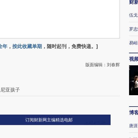
财
伍戈
罗志
易峘
全年
，
按此收藏单期
，随时起刊，免费快递。]
视
版面编辑：刘春辉
马尼亚孩子
博
订阅财新网主编精选电邮
唐涯