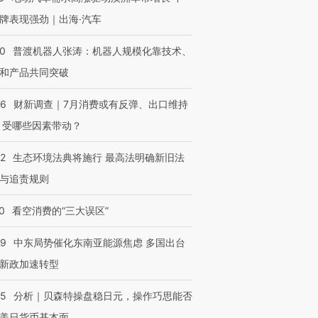
牌表现强劲｜出海·汽车
00
普渡机器人张涛：机器人规模化靠技术、
和产品共同突破
56
财新调查｜7月消费或有反弹、出口维持
 受哪些因素带动？
42
生态环境法典将施行 最高法明确新旧法
与追责规则
OX的吸金
马航飞行员跨国走私7万
视线｜被称为“蟑螂”的印
让中产们甘
粒摇头丸 尿检体内含3种
度Z世代 用街头抗争将教
秘鲁纳斯
0
看空消费的“三大误区”
”？
毒品
育部长拱下台
13人遇难
59
中东局势催化东南亚能源焦虑 多国出台
新政加速转型
05
分析｜贝森特操盘稳日元，操作巧思能否
进第四届链博
【商旅对话】华住集团
技“链”接产
【特别呈现】寻找100种
CFO：不靠规模取胜，华
【特别呈
美日货币基本面