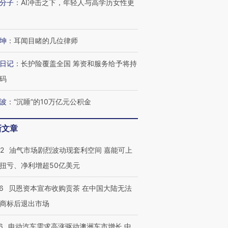
分子
：
AI冲击之下，年轻人与高学历女性更
坤
：
耳闻目睹的几位律师
日记
：
长护险覆盖全国 筹资和服务给予将持
码
波
：
“沉睡”的10万亿元公积金
新文章
22
油气市场剧烈波动现套利空间 嘉能可上
扭亏、净利增超50亿美元
6
贝恩资本宣布收购贡茶 在中国大陆无法
商标后退出市场
6
电动汽车需求高涨驱动澳洲车市增长 中