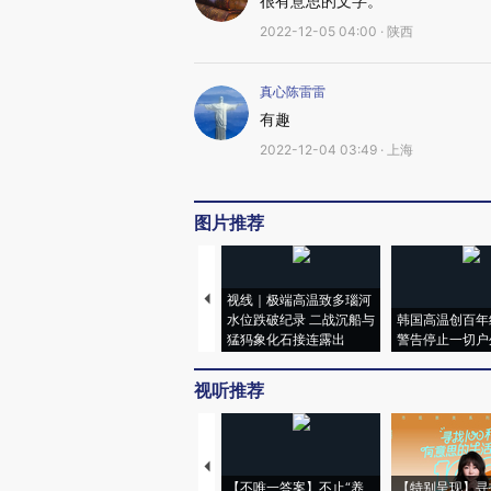
很有意思的文字。
2022-12-05 04:00 · 陕西
真心陈雷雷
有趣
2022-12-04 03:49 · 上海
图片推荐
视线｜极端高温致多瑙河
水位跌破纪录 二战沉船与
韩国高温创百年
猛犸象化石接连露出
警告停止一切户
视听推荐
【不唯一答案】不止“养
【特别呈现】寻