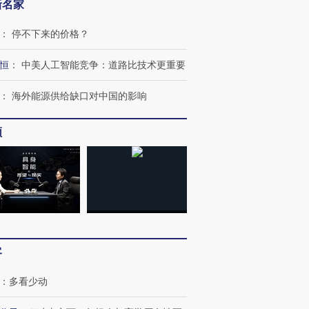
新名家
：
停不下来的价格？
恒
：
中美人工智能竞争：道路比技术更重要
：
海外能源供给缺口对中国的影响
频
客
：
多看少动