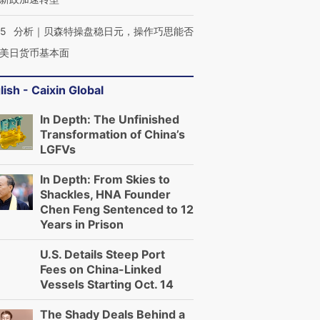
有意思的生活方式·第三对
住三大增长引擎是什么？
有意思的
05
分析｜贝森特操盘稳日元，操作巧思能否
美日货币基本面
lish - Caixin Global
In Depth: The Unfinished
Transformation of China’s
LGFVs
In Depth: From Skies to
Shackles, HNA Founder
Chen Feng Sentenced to 12
Years in Prison
U.S. Details Steep Port
Fees on China-Linked
Vessels Starting Oct. 14
The Shady Deals Behind a