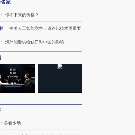
新名家
：
停不下来的价格？
恒
：
中美人工智能竞争：道路比技术更重要
：
海外能源供给缺口对中国的影响
频
客
：
多看少动