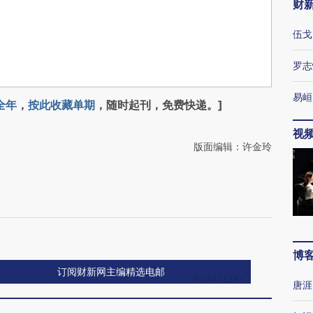
财
伍戈
罗志
易峘
全年
，
按此收藏单期
，随时起刊，免费快递。]
视
版面编辑：许金玲
博
订阅财新网主编精选电邮
唐涯