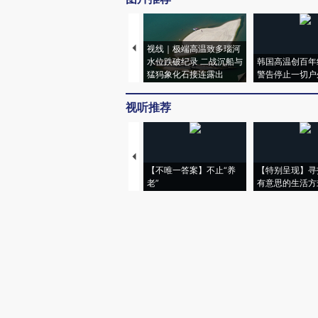
登录
后发表评论得积分
评论仅代表网友个人观点，不代表财
云霓虹渊
当年看权游的时候，狼家判人死刑
2023-01-27 09:58 · 陕西
财新网友nOhBec
生活一点都不浪漫
2023-01-24 01:07 · 广东
财新网友VbSdpn