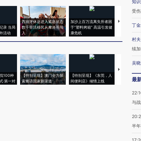
知识
受伤
丁金
村夫
新网观点
发布
续加
吴晓
就是亲自执行，以此来让裁决者感受生命之重量
最
·
回复
22:1
与战
·
回复
20:
半年
17:2