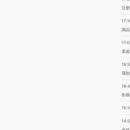
注册
8
·
回复
17:1
国品
矫情，而是人类文明进步的体现
10
·
回复
17:
渠道
16:
强劲
西班牙休达进入紧急状态
加沙上百万流离失所者困
视线｜HYR
纪录 当局
数千非法移民从摩洛哥闯
于“塑料烤箱” 高温引发健
术：是什么
16:
外活动
入
康危机
心“花钱找虐
衔接
15:1
14:
【推广】走
找100种
【特别呈现】澳门全力探
【特别呈现】《东莞，人
会，让数智科
光伏