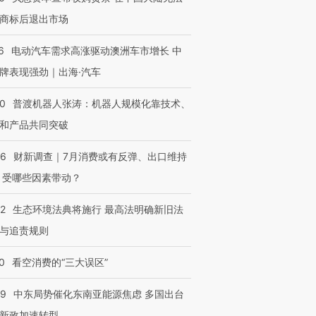
商标后退出市场
6
电动汽车需求高涨驱动澳洲车市增长 中
牌表现强劲｜出海·汽车
00
普渡机器人张涛：机器人规模化靠技术、
和产品共同突破
56
财新调查｜7月消费或有反弹、出口维持
 受哪些因素带动？
OX的吸金
马航飞行员跨国走私7万
视线｜被称为“蟑螂”的印
让中产们甘
粒摇头丸 尿检体内含3种
度Z世代 用街头抗争将教
秘鲁纳斯
42
生态环境法典将施行 最高法明确新旧法
”？
毒品
育部长拱下台
13人遇难
与追责规则
0
看空消费的“三大误区”
59
中东局势催化东南亚能源焦虑 多国出台
进第四届链博
【商旅对话】华住集团
技“链”接产
【特别呈现】寻找100种
CFO：不靠规模取胜，华
【特别呈
新政加速转型