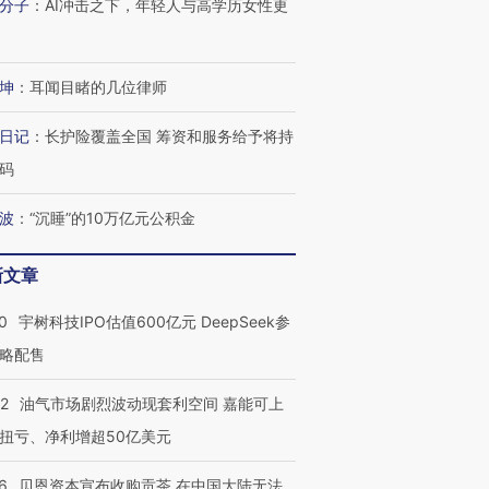
分子
：
AI冲击之下，年轻人与高学历女性更
坤
：
耳闻目睹的几位律师
日记
：
长护险覆盖全国 筹资和服务给予将持
码
波
：
“沉睡”的10万亿元公积金
新文章
0
宇树科技IPO估值600亿元 DeepSeek参
略配售
22
油气市场剧烈波动现套利空间 嘉能可上
扭亏、净利增超50亿美元
6
贝恩资本宣布收购贡茶 在中国大陆无法