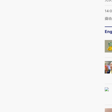
式·第一对
索葡语国家新渠道
间便利店》倾情上线
业
14:
撬动
Eng