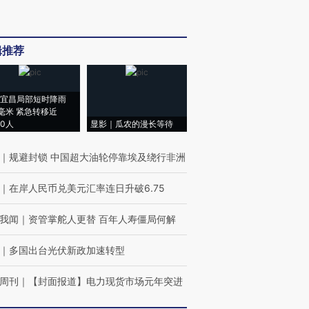
辑推荐
宜昌局部短时降雨
8毫米 紧急转移近
00人
显影｜瓜农的漫长等待
｜
规避封锁 中国超大油轮停靠埃及绕行非洲
｜
在岸人民币兑美元汇率连日升破6.75
我闻
｜
资管掌舵人更替 百年人寿僵局何解
｜
多国出台光伏新政加速转型
周刊
｜
【封面报道】电力现货市场元年突进