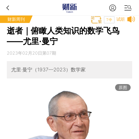
财新周刊
试听
T中
逝者｜俯瞰人类知识的数学飞鸟
——尤里·曼宁
2023年02月20日第07期
尤里·曼宁（1937—2023）数学家
原图