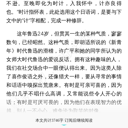
不逊。至晚即化为时计，入我怀中，计亦良得
也。”时计指怀表，此处选用这个日语词，是要与下
文中的“计”字相配，完成一种修辞。
这年鲁迅24岁，但贯其一生的某种气质，寥寥
数句，已经昭然。这种气质，即胡适所说的《新青
年》时代鲁迅的滑稽，许广平和她的同学所认为的
女师大时代鲁迅的爱说反话。拥有这种趣味的人，
我们在社交场合中一眼便认得出来。因为这类人除
了喜作俊语之外，还像猎犬一样，要从寻常的事情
和话语中嗅探出荒唐来。有时是可亲可喜的，因为
他们几乎不唱什么高调，又常能说些令人开心的
话；有时是可厌可畏的，因为他们在表现智力的优
越，别人一不小心，难免沦为取笑的对像。
本文共计3746字 订阅后继续阅读