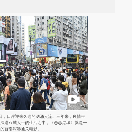
关首日，口岸迎来久违的汹涌人流。三年来，疫情带
位深港双城人士的生活之中，《恋恋港城》就是一
编的首部深港通关电影。