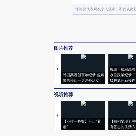
评论仅代表网友个人观点，不代表财
图片推荐
视线｜极端高温
韩国高温创百年纪录 当局
水位跌破纪录 
警告停止一切户外活动
猛犸象化石接连
视听推荐
【不唯一答案】不止“养
【特别呈现】寻
老”
有意思的生活方