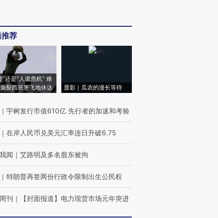
辑推荐
侵”还是“人道危机” 难
撕裂西班牙飞地休达
显影｜瓜农的漫长等待
｜
宇树发行市值610亿 先行者的加速和考验
｜
在岸人民币兑美元汇率连日升破6.75
我闻
｜
艾路明及多名股东被拘
｜
特朗普再签两份行政令限制出生公民权
周刊
｜
【封面报道】电力现货市场元年突进