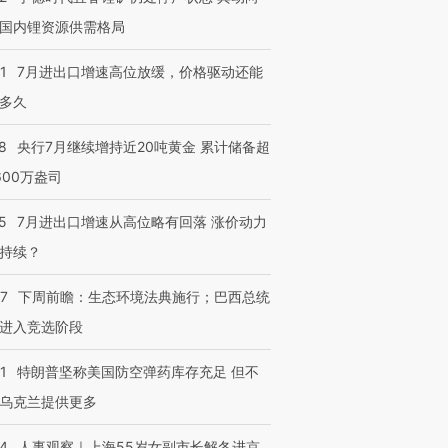
国内锂资源供需格局
1
7月进出口增速高位放缓，价格驱动还能
多久
8
央行7月继续增持近20吨黄金 累计储备超
600万盎司
5
7月进出口增速从高位略有回落 涨价动力
跨国走私7万
视线｜被称为“蟑螂”的印
视线｜“入侵”还是“人道危
检体内含3种
度Z世代 用街头抗争将教
机”？难民潮撕裂西班牙
秘鲁纳斯
持续？
育部长拱下台
飞地休达
13人遇难
07
下周前瞻：生态环境法典施行；巴西总统
进入竞选阶段
1
特朗普坚称美国防空弹药库存充足 但不
进第四届链博
【商旅对话】华住集团
技“链”接产
【特别呈现】寻找100种
CFO：不靠规模取胜，华
【特别呈
乌克兰提供更多
有意思的生活方式·第三对
住三大增长引擎是什么？
有意思的
24
人事观察｜上海55岁女副市长解冬进京