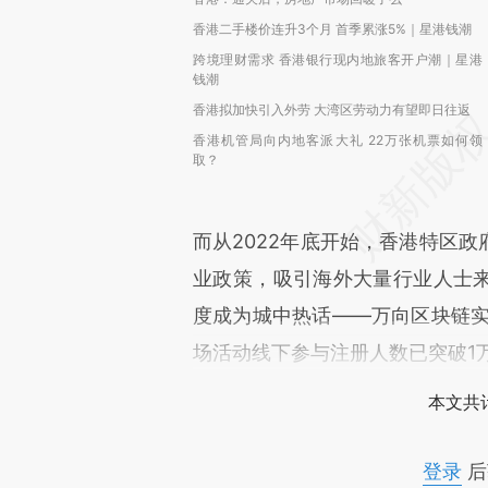
香港二手楼价连升3个月 首季累涨5%｜星港钱潮
跨境理财需求 香港银行现内地旅客开户潮｜星港
钱潮
香港拟加快引入外劳 大湾区劳动力有望即日往返
香港机管局向内地客派大礼 22万张机票如何领
取？
而从2022年底开始，香港特区政
业政策，吸引海外大量行业人士来
度成为城中热话——万向区块链实验室
场活动线下参与注册人数已突破1
本文共计
登录
后