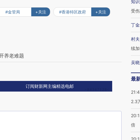
知识
受伤
#金管局
+关注
#香港特区政府
+关注
丁金
村夫
续加
解开养老难题
吴晓
最
订阅财新网主编精选电邮
21:
2.
20:
倍
20:1