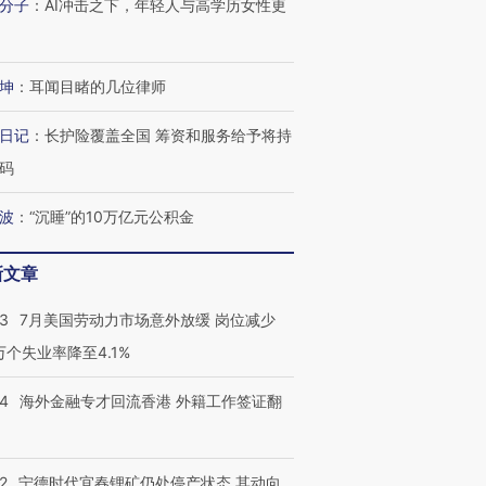
分子
：
AI冲击之下，年轻人与高学历女性更
坤
：
耳闻目睹的几位律师
日记
：
长护险覆盖全国 筹资和服务给予将持
码
波
：
“沉睡”的10万亿元公积金
新文章
43
7月美国劳动力市场意外放缓 岗位减少
3万个失业率降至4.1%
14
海外金融专才回流香港 外籍工作签证翻
2
宁德时代宜春锂矿仍处停产状态 其动向