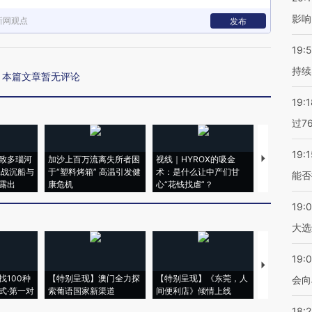
影响
新网观点
发布
19:5
持续
本篇文章暂无评论
19:1
过7
19:1
致多瑙河
加沙上百万流离失所者困
视线｜HYROX的吸金
马航飞行员
二战沉船与
于“塑料烤箱” 高温引发健
术：是什么让中产们甘
粒摇头丸 尿
能否
露出
康危机
心“花钱找虐”？
毒品
19:
大选
19:0
【推广】走
找100种
【特别呈现】澳门全力探
【特别呈现】《东莞，人
会，让数智科
会向
式·第一对
索葡语国家新渠道
间便利店》倾情上线
业
18: