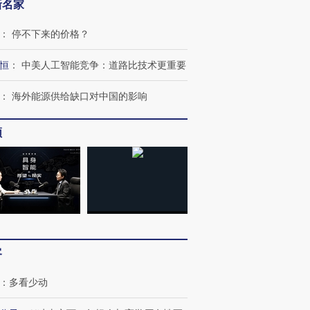
新名家
：
停不下来的价格？
恒
：
中美人工智能竞争：道路比技术更重要
：
海外能源供给缺口对中国的影响
频
客
：
多看少动