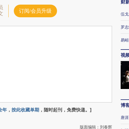
财
员
订阅/会员升级
文
伍戈
罗志
易峘
视
博
全年
，
按此收藏单期
，随时起刊，免费快递。]
唐涯
版面编辑：刘春辉