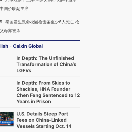
中国侨联副主席
45
泰国发生致命校园枪击案至少6人死亡 枪
父母亦被杀
lish - Caixin Global
In Depth: The Unfinished
Transformation of China’s
LGFVs
In Depth: From Skies to
Shackles, HNA Founder
Chen Feng Sentenced to 12
Years in Prison
U.S. Details Steep Port
Fees on China-Linked
Vessels Starting Oct. 14