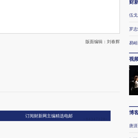
财
伍戈
罗志
版面编辑：刘春辉
易峘
视
博
订阅财新网主编精选电邮
唐涯