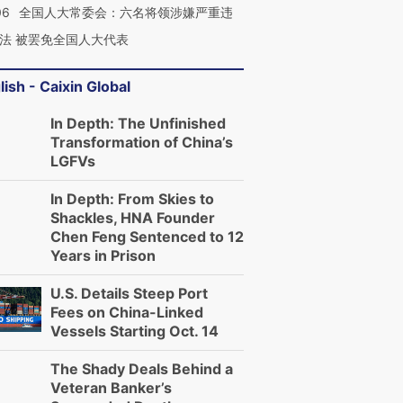
06
全国人大常委会：六名将领涉嫌严重违
法 被罢免全国人大代表
lish - Caixin Global
In Depth: The Unfinished
Transformation of China’s
LGFVs
In Depth: From Skies to
Shackles, HNA Founder
Chen Feng Sentenced to 12
Years in Prison
U.S. Details Steep Port
Fees on China-Linked
Vessels Starting Oct. 14
The Shady Deals Behind a
Veteran Banker’s