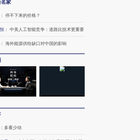
新名家
：
停不下来的价格？
恒
：
中美人工智能竞争：道路比技术更重要
：
海外能源供给缺口对中国的影响
频
客
：
多看少动