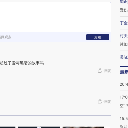
知识
受伤
丁金
村夫
新网观点
发布
续加
吴晓
超过了爱与黑暗的故事吗
·
回复
最
20:
17:
·
回复
空”
15:
资超