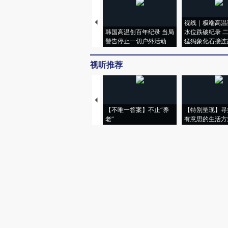
视线｜极端高温
韩国高温创百年纪录 当局
水位跌破纪录 
警告停止一切户外活动
猛犸象化石接连
视听推荐
【不唯一答案】不止“养
【特别呈现】寻
老”
有意思的生活方