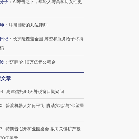
分子
：
AI冲击之下，年轻人与高学历女性更
坤
：
耳闻目睹的几位律师
日记
：
长护险覆盖全国 筹资和服务给予将持
码
波
：
“沉睡”的10万亿元公积金
新文章
46
离岸信托90天补税窗口期疑问
00
普渡机器人如何平衡“脚踏实地”与“仰望星
？
57
特朗普召开矿业圆桌会 拟向关键矿产投
20亿美元