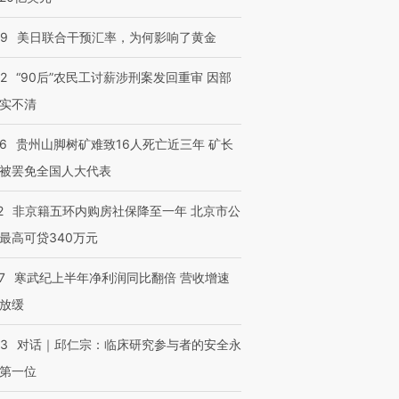
09
美日联合干预汇率，为何影响了黄金
跨国走私7万
视线｜被称为“蟑螂”的印
视线｜“入侵”还是“人道危
检体内含3种
度Z世代 用街头抗争将教
机”？难民潮撕裂西班牙
秘鲁纳斯
育部长拱下台
飞地休达
13人遇难
32
“90后”农民工讨薪涉刑案发回重审 因部
实不清
36
贵州山脚树矿难致16人死亡近三年 矿长
被罢免全国人大代表
进第四届链博
【商旅对话】华住集团
技“链”接产
【特别呈现】寻找100种
CFO：不靠规模取胜，华
【特别呈
有意思的生活方式·第三对
住三大增长引擎是什么？
有意思的
2
非京籍五环内购房社保降至一年 北京市公
最高可贷340万元
7
寒武纪上半年净利润同比翻倍 营收增速
放缓
53
对话｜邱仁宗：临床研究参与者的安全永
第一位