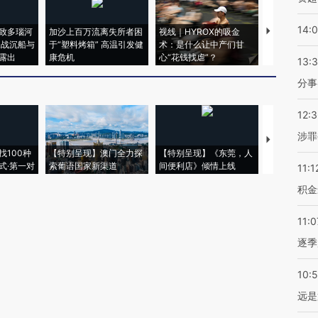
14:
致多瑙河
加沙上百万流离失所者困
视线｜HYROX的吸金
马航飞行员
二战沉船与
于“塑料烤箱” 高温引发健
术：是什么让中产们甘
粒摇头丸 尿
露出
康危机
心“花钱找虐”？
毒品
13:
分事
12:
涉罪
【推广】走
找100种
【特别呈现】澳门全力探
【特别呈现】《东莞，人
会，让数智科
式·第一对
索葡语国家新渠道
间便利店》倾情上线
业
11:1
积金
11:0
逐季
10:
远是