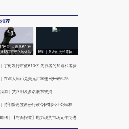
辑推荐
侵”还是“人道危机” 难
撕裂西班牙飞地休达
显影｜瓜农的漫长等待
｜
宇树发行市值610亿 先行者的加速和考验
｜
在岸人民币兑美元汇率连日升破6.75
我闻
｜
艾路明及多名股东被拘
｜
特朗普再签两份行政令限制出生公民权
周刊
｜
【封面报道】电力现货市场元年突进