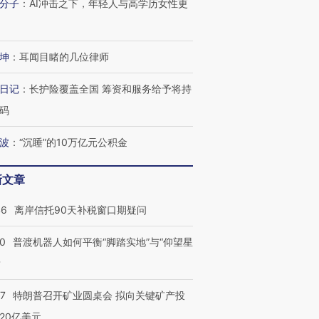
分子
：
AI冲击之下，年轻人与高学历女性更
坤
：
耳闻目睹的几位律师
日记
：
长护险覆盖全国 筹资和服务给予将持
码
波
：
“沉睡”的10万亿元公积金
新文章
46
离岸信托90天补税窗口期疑问
00
普渡机器人如何平衡“脚踏实地”与“仰望星
？
57
特朗普召开矿业圆桌会 拟向关键矿产投
20亿美元