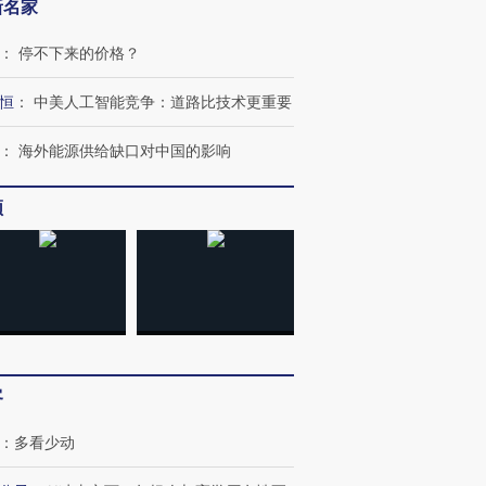
新名家
：
停不下来的价格？
恒
：
中美人工智能竞争：道路比技术更重要
：
海外能源供给缺口对中国的影响
频
客
：
多看少动