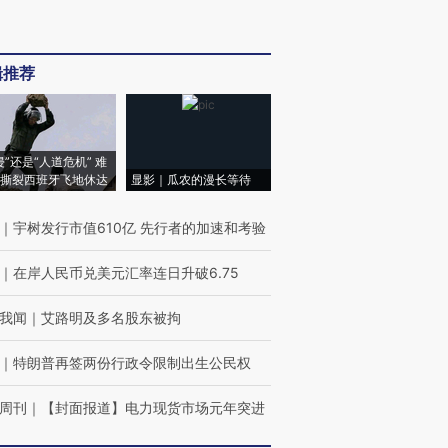
辑推荐
侵”还是“人道危机” 难
撕裂西班牙飞地休达
显影｜瓜农的漫长等待
｜
宇树发行市值610亿 先行者的加速和考验
｜
在岸人民币兑美元汇率连日升破6.75
我闻
｜
艾路明及多名股东被拘
｜
特朗普再签两份行政令限制出生公民权
周刊
｜
【封面报道】电力现货市场元年突进