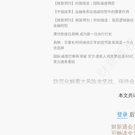
【财新周刊】封面报道｜国际减债博弈
【中国改革】金融体系在低碳转型中的重要作用
【财新周刊】财新周刊｜特别报道：底层逻辑驱动
金融转型
潘功胜接任易纲 成为新一任央行行长
易纲：尽量长时间保持正常的货币政策就是一个占
优选择
国际减债巴黎再突破 官方债权人同意赞比亚63亿
美元债务重组
防范化解重大风险攻坚战、保持金
本文共计
登录
后
财新通会
可畅读全