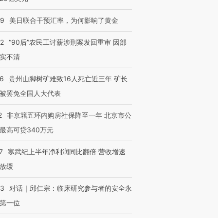
09
美日联合干预汇率，为何影响了黄金
32
“90后”农民工讨薪涉刑案发回重审 因部
实不清
36
贵州山脚树矿难致16人死亡近三年 矿长
被罢免全国人大代表
2
非京籍五环内购房社保降至一年 北京市公
最高可贷340万元
7
寒武纪上半年净利润同比翻倍 营收增速
放缓
53
对话｜邱仁宗：临床研究参与者的安全永
第一位