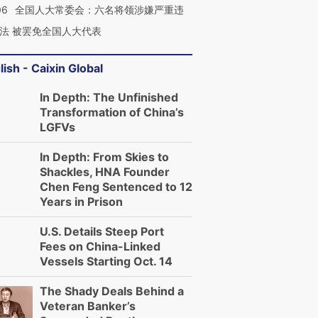
06
全国人大常委会：六名将领涉嫌严重违
法 被罢免全国人大代表
lish - Caixin Global
In Depth: The Unfinished
Transformation of China’s
LGFVs
In Depth: From Skies to
Shackles, HNA Founder
Chen Feng Sentenced to 12
Years in Prison
U.S. Details Steep Port
Fees on China-Linked
Vessels Starting Oct. 14
The Shady Deals Behind a
Veteran Banker’s