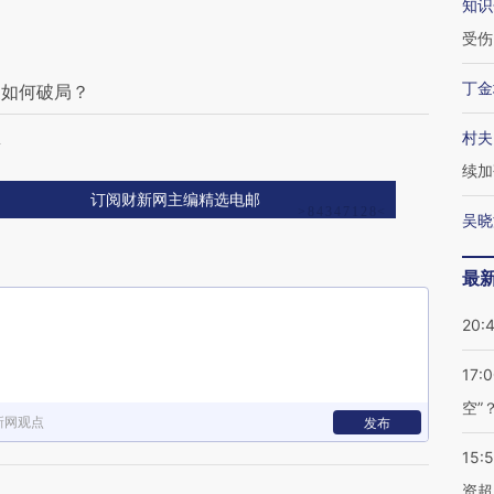
知识
受伤
丁金
换如何破局？
想
村夫
续加
订阅财新网主编精选电邮
吴晓
最
20:
17:
空”
新网观点
发布
15:
资超