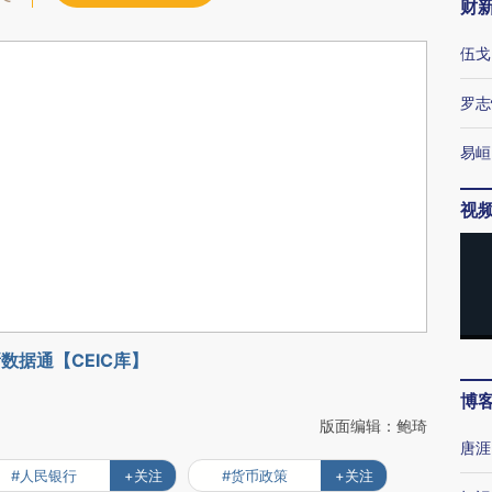
财
伍戈
罗志
易峘
视
数据通【CEIC库】
博
版面编辑：鲍琦
唐涯
#人民银行
+关注
#货币政策
+关注