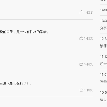
14:
1
·
回复
13:
分事
松的口子，是一位有性格的学者。
2
·
回复
12:
涉罪
11:1
积金
8
·
回复
11:0
逐季
黄皮《货币银行学》。
1
·
回复
10:
远是