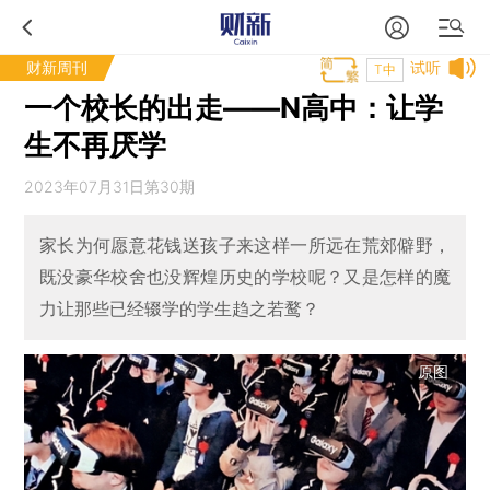
财新周刊
试听
T中
一个校长的出走——N高中：让学
生不再厌学
2023年07月31日第30期
家长为何愿意花钱送孩子来这样一所远在荒郊僻野，
既没豪华校舍也没辉煌历史的学校呢？又是怎样的魔
力让那些已经辍学的学生趋之若鹜？
原图