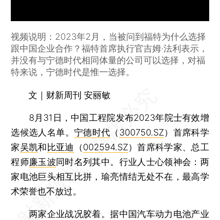
视频说明：2023年2月，当被问到福特为什么选择
跟中国企业合作？福特首席执行官吉姆·法利表示，
并没有与宁德时代相同体量的公司可以选择，对福
特来说，宁德时代是惟一选择。
文｜财新周刊 安丽敏
8月31日，中国工程院发布2023年院士有效增
选候选人名单。
宁德时代
（
300750.SZ
）首席科学
家
吴凯
和
比亚迪
（
002594.SZ
）首席科学家、总工
程师
廉玉波
同时名列其中。行业人士心领神会：两
家电池巨头相互比拼，瑜亮情结无处不在，最高学
术荣誉也不放过。
两家企业战况胶着。据中国汽车动力电池产业