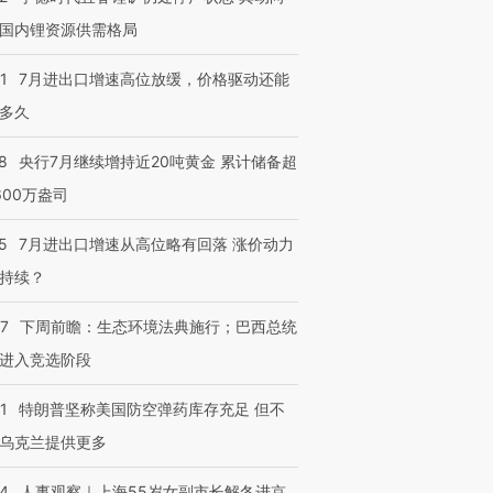
跨国走私7万
视线｜被称为“蟑螂”的印
视线｜“入侵”还是“人道危
国内锂资源供需格局
检体内含3种
度Z世代 用街头抗争将教
机”？难民潮撕裂西班牙
秘鲁纳斯
育部长拱下台
飞地休达
13人遇难
1
7月进出口增速高位放缓，价格驱动还能
多久
8
央行7月继续增持近20吨黄金 累计储备超
600万盎司
进第四届链博
【商旅对话】华住集团
技“链”接产
【特别呈现】寻找100种
CFO：不靠规模取胜，华
【特别呈
有意思的生活方式·第三对
住三大增长引擎是什么？
有意思的
5
7月进出口增速从高位略有回落 涨价动力
持续？
07
下周前瞻：生态环境法典施行；巴西总统
进入竞选阶段
1
特朗普坚称美国防空弹药库存充足 但不
乌克兰提供更多
24
人事观察｜上海55岁女副市长解冬进京