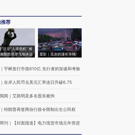
辑推荐
侵”还是“人道危机” 难
撕裂西班牙飞地休达
显影｜瓜农的漫长等待
｜
宇树发行市值610亿 先行者的加速和考验
｜
在岸人民币兑美元汇率连日升破6.75
我闻
｜
艾路明及多名股东被拘
｜
特朗普再签两份行政令限制出生公民权
周刊
｜
【封面报道】电力现货市场元年突进