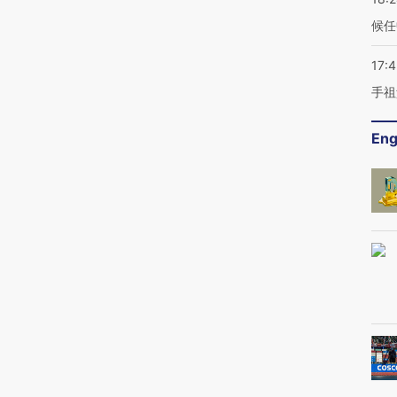
候任
17:
手祖
Eng