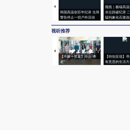
视线｜极端高温
韩国高温创百年纪录 当局
水位跌破纪录 
警告停止一切户外活动
猛犸象化石接连
视听推荐
【不唯一答案】不止“养
【特别呈现】寻
老”
有意思的生活方