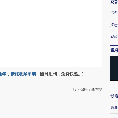
财
伍戈
罗志
易峘
视
全年
，
按此收藏单期
，随时起刊，免费快递。]
版面编辑：李东昊
博
唐涯