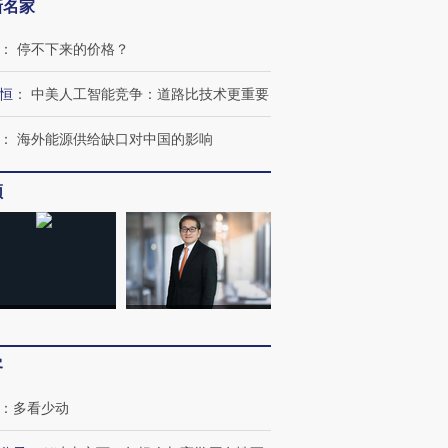
新名家
：
停不下来的价格？
恒
：
中美人工智能竞争：道路比技术更重要
：
海外能源供给缺口对中国的影响
频
客
：
多看少动