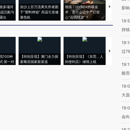
致多瑙河
加沙上百万流离失所者困
视线｜HYROX的吸金
马航飞行员
影响
二战沉船与
于“塑料烤箱” 高温引发健
术：是什么让中产们甘
粒摇头丸 尿
露出
康危机
心“花钱找虐”？
毒品
19:5
持续
19:1
过7
【推广】走
找100种
【特别呈现】澳门全力探
【特别呈现】《东莞，人
会，让数智科
式·第一对
索葡语国家新渠道
间便利店》倾情上线
业
19:1
能否
19:
大选
19:0
会向
18: