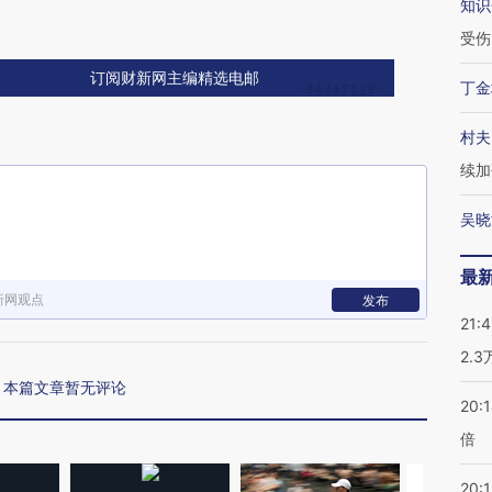
知识
受伤
订阅财新网主编精选电邮
丁金
村夫
续加
吴晓
最
新网观点
发布
21:
2.
本篇文章暂无评论
20:
倍
20:1