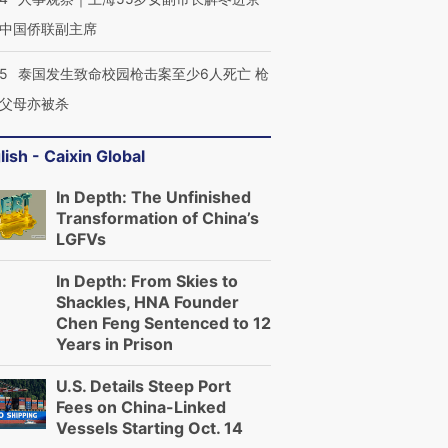
中国侨联副主席
45
泰国发生致命校园枪击案至少6人死亡 枪
父母亦被杀
lish - Caixin Global
In Depth: The Unfinished
Transformation of China’s
LGFVs
In Depth: From Skies to
Shackles, HNA Founder
Chen Feng Sentenced to 12
Years in Prison
U.S. Details Steep Port
Fees on China-Linked
Vessels Starting Oct. 14