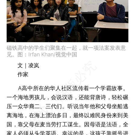
磁铁高中的学生们聚集在一起，就一项法案发表意
见。图：Irfan Khan/视觉中国
文｜凌岚
作家
A高中所在的华人社区流传着一个学霸故事。
一个海地男孩儿，会说汉语，还能背唐诗，轻松碾
压一众华裔二、三代们。听说当年他和父母坐船逃
离海地，在海上漂泊多日，最终以难民身份来到美
国，靠父母在麦当劳打工谋生。因母语是法语，全
家人必须从头学英语。幸运的是，这孩子靠摇号进