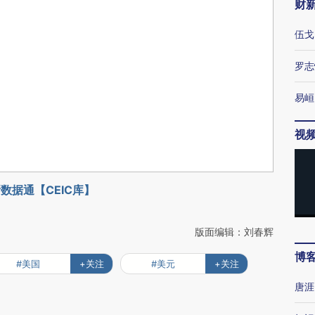
财
伍戈
罗志
易峘
视
数据通【CEIC库】
版面编辑：刘春辉
博
#美国
+关注
#美元
+关注
唐涯