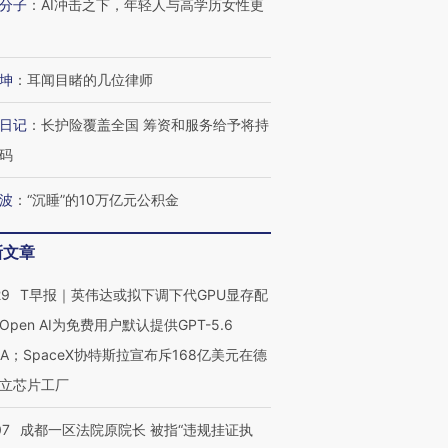
分子
：
AI冲击之下，年轻人与高学历女性更
坤
：
耳闻目睹的几位律师
日记
：
长护险覆盖全国 筹资和服务给予将持
码
波
：
“沉睡”的10万亿元公积金
新文章
29
T早报｜英伟达或拟下调下代GPU显存配
Open AI为免费用户默认提供GPT-5.6
NA；SpaceX协特斯拉宣布斥168亿美元在德
立芯片工厂
07
成都一区法院原院长 被指“违规挂证执