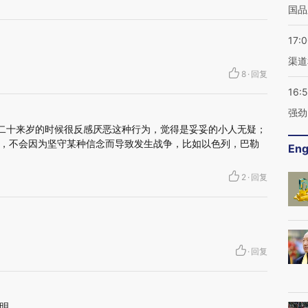
国品
17:
渠道
8
·
回复
16:
强劲
，二十来岁的时候很反感厌恶这种行为，觉得是妥妥的小人无疑；
，不会因为坚守某种信念而导致发生战争，比如以色列，巴勒
Eng
2
·
回复
·
回复
明