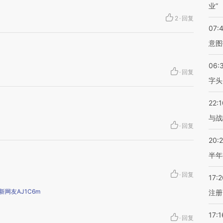
业”
2
·
回复
07:
意图
06:
·
回复
字头
22:1
与战
·
回复
20:
半年
·
回复
17:2
新网友AJ1C6m
注册
17:1
·
回复