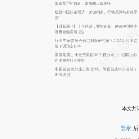
加密货币的兴衰：未来的三条路径
建设中国的碳经济：关键约束、行动原则与有效举
措
【财新周刊】十年跨越，数智创新：解读中国数字
普惠金融发展报告
行业专家委员会确定利率研究值为2.34% 暂不需
要下调预定利率
家庭消费占比低于美国30个百分点，中国应加快
向消费型社会转型
中国运营商加速出海 沙特、阿联酋成中东首站｜
出海·科技
本文共计
登录
后