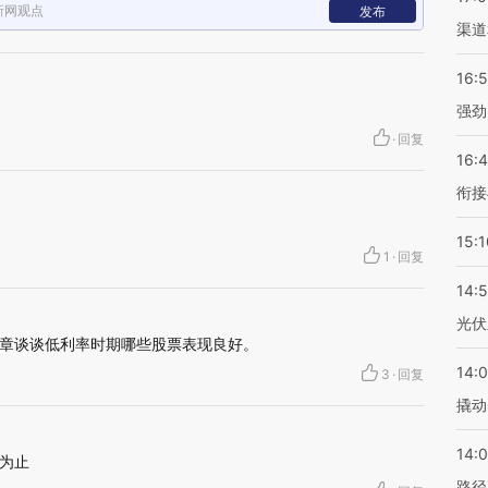
新网观点
发布
渠道
16:
强劲
·
回复
16:
衔接
15:1
1
·
回复
14:
光伏
章谈谈低利率时期哪些股票表现良好。
14:
3
·
回复
撬动
14:0
为止
路径