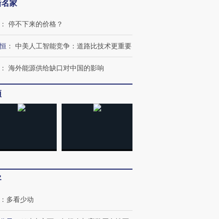
新名家
：
停不下来的价格？
恒
：
中美人工智能竞争：道路比技术更重要
：
海外能源供给缺口对中国的影响
频
客
：
多看少动