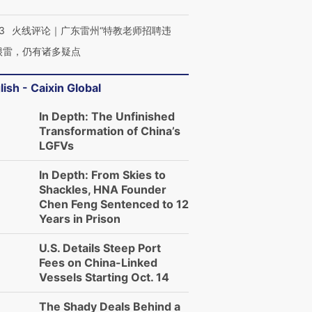
3
火线评论｜广东雷州“特教老师招聘违
很雷，仍有诸多疑点
lish - Caixin Global
In Depth: The Unfinished
Transformation of China’s
LGFVs
In Depth: From Skies to
Shackles, HNA Founder
Chen Feng Sentenced to 12
Years in Prison
U.S. Details Steep Port
Fees on China-Linked
Vessels Starting Oct. 14
The Shady Deals Behind a