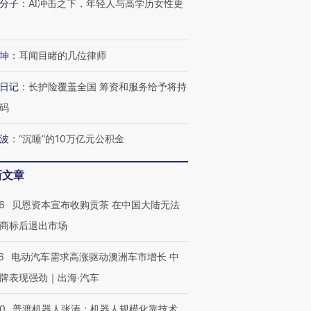
分子
：
AI冲击之下，年轻人与高学历女性更
坤
：
耳闻目睹的几位律师
日记
：
长护险覆盖全国 筹资和服务给予将持
码
波
：
“沉睡”的10万亿元公积金
新文章
6
贝恩资本宣布收购贡茶 在中国大陆无法
商标后退出市场
6
电动汽车需求高涨驱动澳洲车市增长 中
牌表现强劲｜出海·汽车
00
普渡机器人张涛：机器人规模化靠技术、