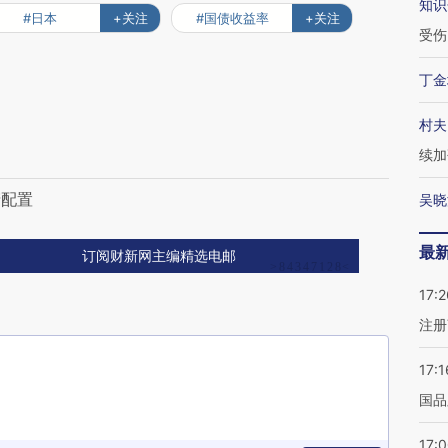
知识
#日本
+关注
#国债收益率
+关注
受伤
丁金
村夫
续加
产配置
吴晓
最
订阅财新网主编精选电邮
17:2
注册
17:1
国品
17: