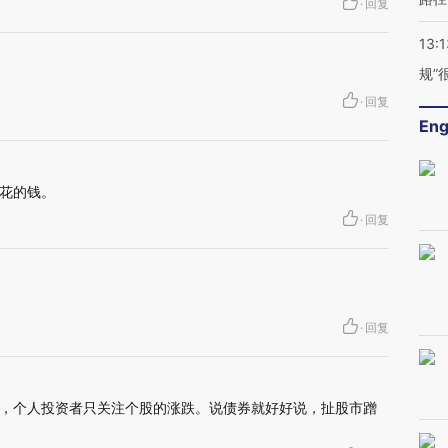
·
回复
13:1
规”
·
回复
Eng
花的钱。
·
回复
·
回复
，个人投资者只关注个股的涨跌。说债券就好好说，扯股市蹭