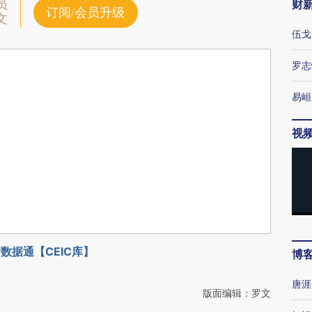
员
财
订阅/会员升级
文
伍戈
罗志
易峘
视
数据通【CEIC库】
博
唐涯
版面编辑：罗文