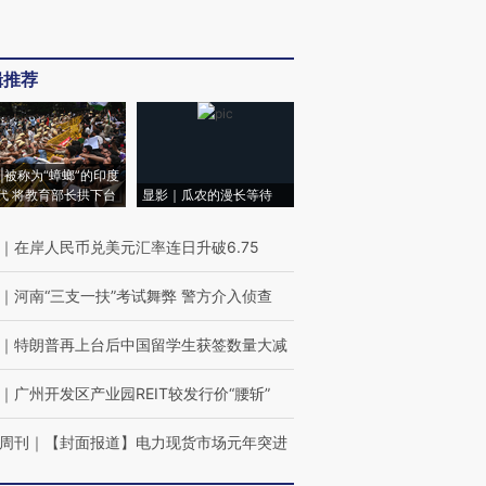
辑推荐
|被称为“蟑螂”的印度
代 将教育部长拱下台
显影｜瓜农的漫长等待
｜
在岸人民币兑美元汇率连日升破6.75
｜
河南“三支一扶”考试舞弊 警方介入侦查
｜
特朗普再上台后中国留学生获签数量大减
｜
广州开发区产业园REIT较发行价“腰斩”
周刊
｜
【封面报道】电力现货市场元年突进