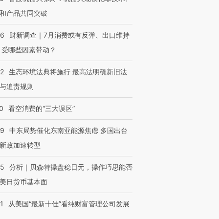
和产品共同突破
56
财新调查｜7月消费或有反弹、出口维持
 受哪些因素带动？
42
生态环境法典将施行 最高法明确新旧法
与追责规则
0
看空消费的“三大误区”
59
中东局势催化东南亚能源焦虑 多国出台
新政加速转型
05
分析｜贝森特操盘稳日元，操作巧思能否
美日货币基本面
1
从美国“最新十佳”看纯财富管理公司发展