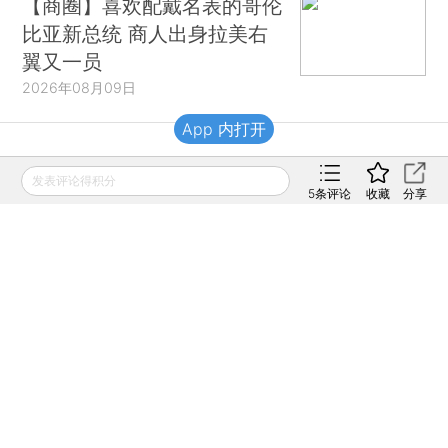
【商圈】喜欢配戴名表的哥伦
比亚新总统 商人出身拉美右
翼又一员
2026年08月09日
App 内打开
财新移动
发表评论得积分
5
条评论
收藏
分享
财新
财新周刊
Caixin
登录
网页版
订阅电邮
|
|
Copyright 财新网 All Rights Reserved