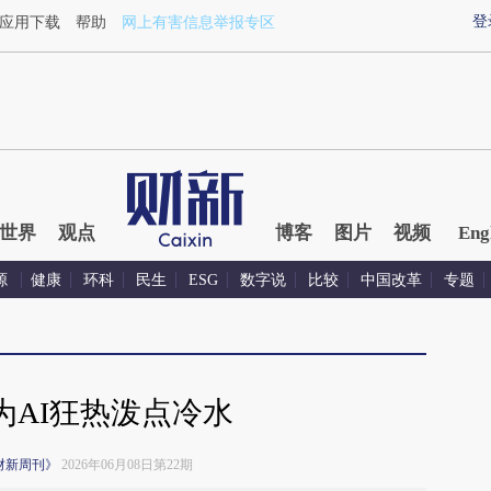
登
应用下载
帮助
网上有害信息举报专区
世界
观点
博客
图片
视频
Eng
源
健康
环科
民生
ESG
数字说
比较
中国改革
专题
为AI狂热泼点冷水
财新周刊》
2026年06月08日第22期