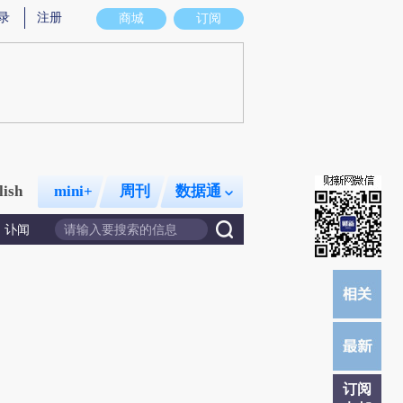
录
注册
商城
订阅
lish
mini+
周刊
数据通
讣闻
订阅