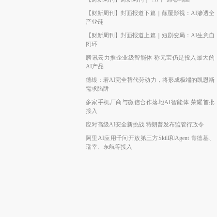
【财新周刊】封面报道下篇｜颠覆影视：AI渗透全
产业链
【财新周刊】封面报道上篇｜短剧变局：AI生意自
闭环
腾讯云力推企业级智能体 称元宝仍是投入最大的
AI产品
德银：若AI完全替代劳动力，将形成极端的凯恩斯
需求陷阱
多家手机厂商与微信合作落地AI智能体 荣耀首批
接入
应对高级AI安全新挑战 特朗普发布监管行政令
阿里AI应用千问开放第三方Skill和Agent 肯德基、
瑞幸、东航等接入