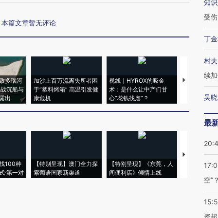
知识
受伤
本篇文章暂无评论
丁金
村夫
续加
致多瑙河
加沙上百万流离失所者困
视线｜HYROX的吸金
马航飞行员
二战沉船与
于“塑料烤箱” 高温引发健
术：是什么让中产们甘
粒摇头丸 尿
吴晓
露出
康危机
心“花钱找虐”？
毒品
最
20:
【推广】走
找100种
【特别呈现】澳门全力探
【特别呈现】《东莞，人
会，让数智科
17:
式·第一对
索葡语国家新渠道
间便利店》倾情上线
业
空”
15:
资超