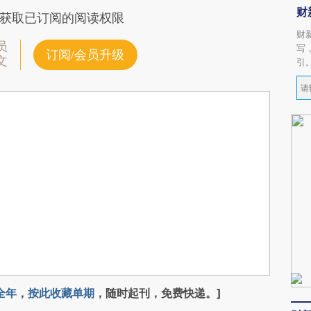
财
获取已订阅的阅读权限
财
员
写
订阅/会员升级
文
引
全年
，
按此收藏单期
，随时起刊，免费快递。]