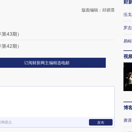
财
版面编辑：邱祺璞
伍戈
罗志
年第43期）
易峘
年第42期）
视
订阅财新网主编精选电邮
博
唐涯
新网观点
发布