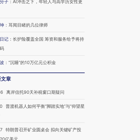
分子
：
AI冲击之下，年轻人与高学历女性更
坤
：
耳闻目睹的几位律师
日记
：
长护险覆盖全国 筹资和服务给予将持
码
跨国走私7万
视线｜被称为“蟑螂”的印
视线｜“入侵”还是“人道危
检体内含3种
度Z世代 用街头抗争将教
机”？难民潮撕裂西班牙
秘鲁纳斯
波
：
“沉睡”的10万亿元公积金
育部长拱下台
飞地休达
13人遇难
新文章
46
离岸信托90天补税窗口期疑问
进第四届链博
【商旅对话】华住集团
技“链”接产
【特别呈现】寻找100种
CFO：不靠规模取胜，华
【特别呈
00
普渡机器人如何平衡“脚踏实地”与“仰望星
有意思的生活方式·第三对
住三大增长引擎是什么？
有意思的
？
57
特朗普召开矿业圆桌会 拟向关键矿产投
20亿美元