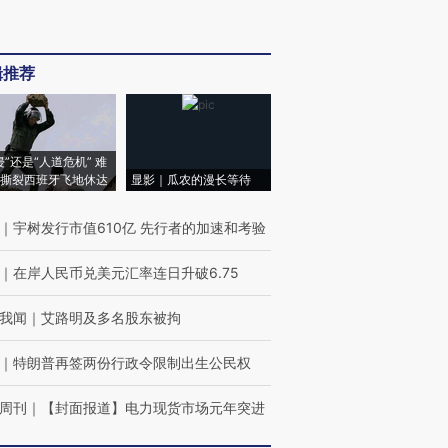
辑推荐
侵”还是“人道危机” 难
撕裂西班牙飞地休达
显影｜瓜农的漫长等待
｜
宇树发行市值610亿 先行者的加速和考验
｜
在岸人民币兑美元汇率连日升破6.75
我闻
｜
艾路明及多名股东被拘
｜
特朗普再签两份行政令限制出生公民权
周刊
｜
【封面报道】电力现货市场元年突进