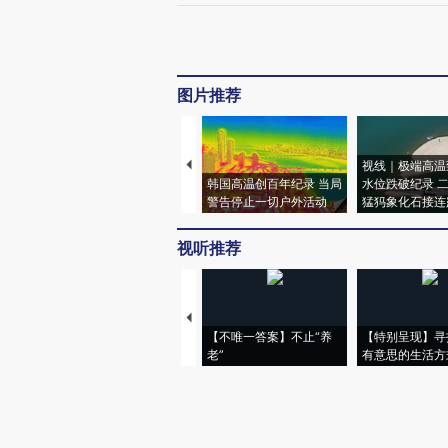
图片推荐
视线｜极端高温
韩国高温创百年纪录 当局
水位跌破纪录 
警告停止一切户外活动
猛犸象化石接连
视听推荐
【不唯一答案】不止“养
【特别呈现】寻
老”
有意思的生活方