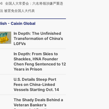
06
全国人大常委会：六名将领涉嫌严重违
法 被罢免全国人大代表
lish - Caixin Global
In Depth: The Unfinished
Transformation of China’s
LGFVs
In Depth: From Skies to
Shackles, HNA Founder
Chen Feng Sentenced to 12
Years in Prison
U.S. Details Steep Port
Fees on China-Linked
Vessels Starting Oct. 14
The Shady Deals Behind a
Veteran Banker’s