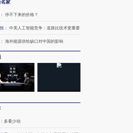
新名家
：
停不下来的价格？
恒
：
中美人工智能竞争：道路比技术更重要
：
海外能源供给缺口对中国的影响
频
客
：
多看少动