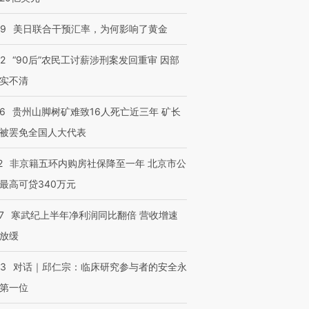
09
美日联合干预汇率，为何影响了黄金
32
“90后”农民工讨薪涉刑案发回重审 因部
实不清
36
贵州山脚树矿难致16人死亡近三年 矿长
被罢免全国人大代表
2
非京籍五环内购房社保降至一年 北京市公
最高可贷340万元
7
寒武纪上半年净利润同比翻倍 营收增速
放缓
53
对话｜邱仁宗：临床研究参与者的安全永
第一位