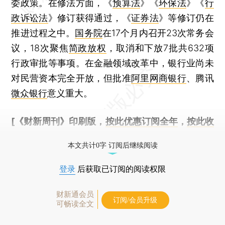
委政策。在修法方面，《
预算法
》《
环保法
》《
行
政诉讼法
》修订获得通过，《
证券法
》等修订仍在
推进过程之中。
国务院
在17个月内召开23次常务会
议，18次聚焦
简政放权
，取消和下放7批共632项
行政审批等事项。在金融领域改革中，银行业尚未
对民营资本完全开放，但批准
阿里网商银行
、腾讯
微众银行
意义重大。
[《财新周刊》印刷版，
按此优惠订阅全年
，
按此收
藏单期
，随时起刊，免费快递。]
本文共计0字 订阅后继续阅读
登录
后获取已订阅的阅读权限
财新通会员
订阅/会员升级
可畅读全文