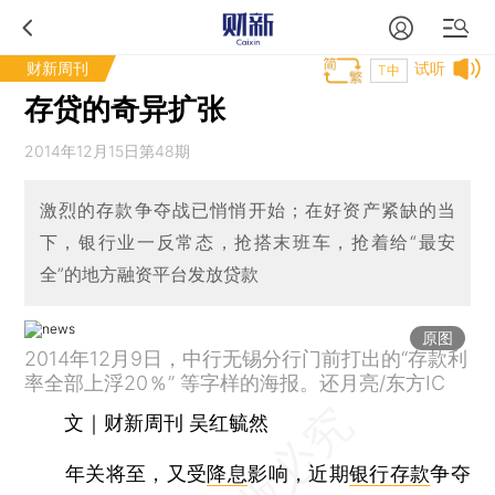
财新周刊
试听
T中
存贷的奇异扩张
2014年12月15日第48期
激烈的存款争夺战已悄悄开始；在好资产紧缺的当
下，银行业一反常态，抢搭末班车，抢着给“最安
全”的地方融资平台发放贷款
原图
2014年12月9日，中行无锡分行门前打出的“存款利
率全部上浮20％” 等字样的海报。还月亮/东方IC
文｜财新周刊 吴红毓然
年关将至，又受
降息
影响，近期
银行存款
争夺