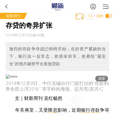
财新周刊
试听
T中
存贷的奇异扩张
2014年12月15日第48期
激烈的存款争夺战已悄悄开始；在好资产紧缺的当
下，银行业一反常态，抢搭末班车，抢着给“最安
全”的地方融资平台发放贷款
原图
2014年12月9日，中行无锡分行门前打出的“存款利
率全部上浮20％” 等字样的海报。还月亮/东方IC
文｜财新周刊 吴红毓然
年关将至，又受
降息
影响，近期
银行存款
争夺