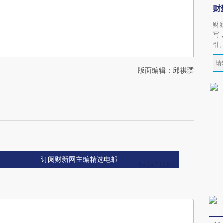
财
财
写
引
版面编辑：邱祺璞
订阅财新网主编精选电邮