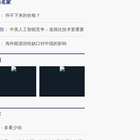
新名家
：
停不下来的价格？
恒
：
中美人工智能竞争：道路比技术更重要
：
海外能源供给缺口对中国的影响
频
跨国走私7万
视线｜被称为“蟑螂”的印
视线｜“入侵”还是“人道危
检体内含3种
度Z世代 用街头抗争将教
机”？难民潮撕裂西班牙
秘鲁纳斯
育部长拱下台
飞地休达
13人遇难
客
：
多看少动
进第四届链博
【商旅对话】华住集团
技“链”接产
【特别呈现】寻找100种
CFO：不靠规模取胜，华
【特别呈