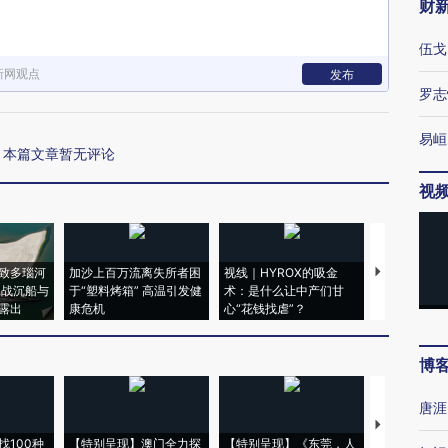
财
伍戈
新网观点
发布
罗志
易峘
本篇文章暂无评论
视
致多瑙河
加沙上百万流离失所者困
视线｜HYROX的吸金
马航飞行员
二战沉船与
于“塑料烤箱” 高温引发健
术：是什么让中产们甘
粒摇头丸 尿
露出
康危机
心“花钱找虐”？
毒品
博
唐涯
【推广】走
找100种
【特别呈现】澳门全力探
【特别呈现】《东莞，人
会，让数智科