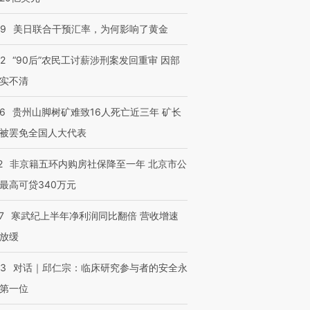
09
美日联合干预汇率，为何影响了黄金
32
“90后”农民工讨薪涉刑案发回重审 因部
实不清
36
贵州山脚树矿难致16人死亡近三年 矿长
被罢免全国人大代表
2
非京籍五环内购房社保降至一年 北京市公
最高可贷340万元
7
寒武纪上半年净利润同比翻倍 营收增速
放缓
53
对话｜邱仁宗：临床研究参与者的安全永
第一位