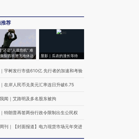
辑推荐
侵”还是“人道危机” 难
撕裂西班牙飞地休达
显影｜瓜农的漫长等待
｜
宇树发行市值610亿 先行者的加速和考验
｜
在岸人民币兑美元汇率连日升破6.75
我闻
｜
艾路明及多名股东被拘
｜
特朗普再签两份行政令限制出生公民权
周刊
｜
【封面报道】电力现货市场元年突进