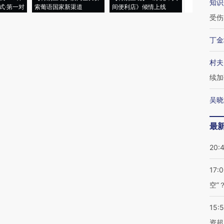
知识
式·第一对
索葡语国家新渠道
间便利店》倾情上线
业
受伤
丁金
村夫
续加
吴晓
最
20:
17:
空”
15:
资超