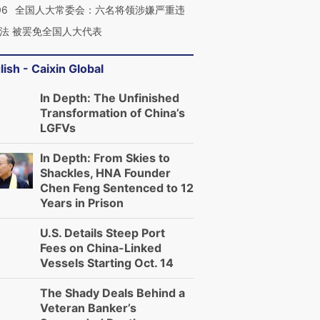
06
全国人大常委会：六名将领涉嫌严重违
法 被罢免全国人大代表
lish - Caixin Global
In Depth: The Unfinished
Transformation of China’s
LGFVs
In Depth: From Skies to
Shackles, HNA Founder
Chen Feng Sentenced to 12
Years in Prison
U.S. Details Steep Port
Fees on China-Linked
Vessels Starting Oct. 14
The Shady Deals Behind a
Veteran Banker’s