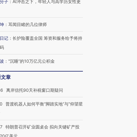
分子
：
AI冲击之下，年轻人与高学历女性更
有意思的生活方式·第三对
住三大增长引擎是什么？
有意思的
坤
：
耳闻目睹的几位律师
日记
：
长护险覆盖全国 筹资和服务给予将持
码
波
：
“沉睡”的10万亿元公积金
新文章
46
离岸信托90天补税窗口期疑问
00
普渡机器人如何平衡“脚踏实地”与“仰望星
？
57
特朗普召开矿业圆桌会 拟向关键矿产投
20亿美元